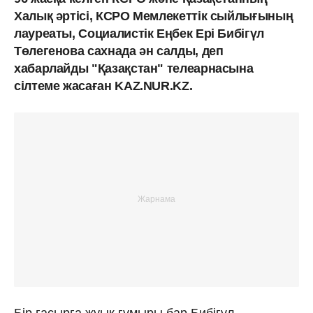
Халық әртісі, КСРО Мемлекеттік сыйлығының
лауреаты, Социалистік Еңбек Ері Бибігүл
Төлегенова сахнада ән салды, деп
хабарлайды "Қазақстан" телеарнасына
сілтеме жасаған KAZ.NUR.KZ.
Бір ғасырға жуық ғұмыры бар Бибігүл