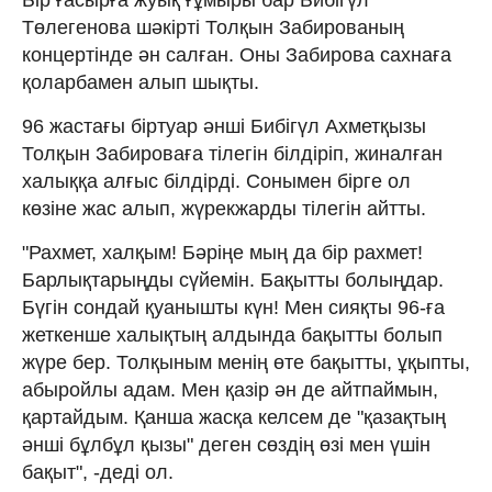
Төлегенова шәкірті Толқын Забированың
концертінде ән салған. Оны Забирова сахнаға
қоларбамен алып шықты.
96 жастағы біртуар әнші Бибігүл Ахметқызы
Толқын Забироваға тілегін білдіріп, жиналған
халыққа алғыс білдірді. Сонымен бірге ол
көзіне жас алып, жүрекжарды тілегін айтты.
"Рахмет, халқым! Бәріңе мың да бір рахмет!
Барлықтарыңды сүйемін. Бақытты болыңдар.
Бүгін сондай қуанышты күн! Мен сияқты 96-ға
жеткенше халықтың алдында бақытты болып
жүре бер. Толқыным менің өте бақытты, ұқыпты,
абыройлы адам. Мен қазір ән де айтпаймын,
қартайдым. Қанша жасқа келсем де "қазақтың
әнші бұлбұл қызы" деген сөздің өзі мен үшін
бақыт", -деді ол.