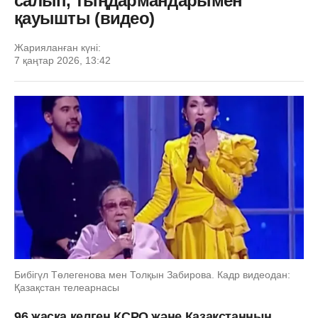
салып, тыңдармандарымен
қауышты (видео)
Жарияланған күні:
7 қаңтар 2026, 13:42
Бибігүл Төлегенова мен Толқын Забирова. Кадр видеодан:
Қазақстан телеарнасы
96 жасқа келген КСРО және Қазақстанның