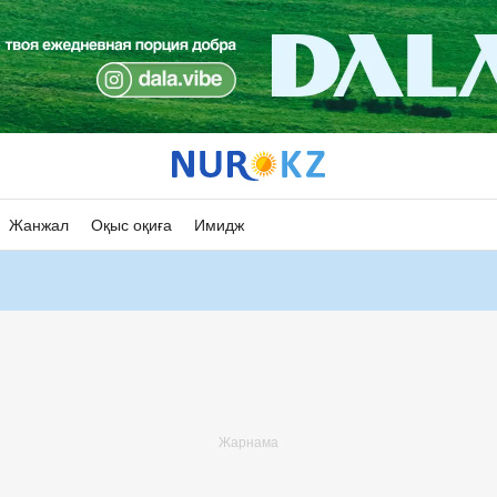
Жанжал
Оқыс оқиға
Имидж