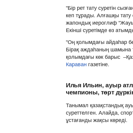
"Бір рет тату суретін сызғ
кеп тұрады. Алғашқы тату
жапондық иероглиф "Жауын
Екінші суретімде өз атымд
"Оң қолымдағы айдаһар бе
Бірақ аждаһаның шамына 
қолымдағы көк барыс –Қаза
Караван
газетіне.
Илья Ильин, ауыр атл
чемпионы, төрт дүрк
Танымал қазақстандық ауы
суреттелген. Алайда, спор
ұстағанды жақсы көреді.