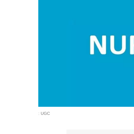
: UGC