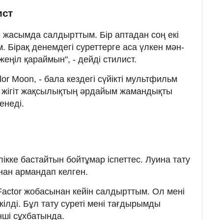
ист
6 жасымда салдырттым. Бір аптадан соң екі
 Бірақ денемдегі суреттерге аса үлкен мән-
еңіл қараймын", - дейді стилист.
or Moon, - бала кездегі сүйікті мультфильм
с жігіт жақсылықтың әрдайым жамандықты
енеді.
ілікке бастайтын бойтұмар іспеттес. Луина тату
нан армандап келген.
-Factor жобасынан кейін салдырттым. Ол мені
кілді. Бұл тату суреті мені тағдырымды
әнші сұхбатында.