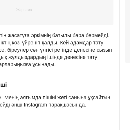
тін жасатуға әркімнің батылы бара бермейді.
ліктің көзі үйреніп қалды. Кей адамдар тату
е, біреулер сән үлгісі ретінде денесіне сызып
ық жұлдыздардың ішінде денесіне тату
зарларыңызға ұсынады.
нші
ан. Менің аяғымда пішіні жеті санына ұқсайтын
дейді әнші Instagram парақшасында.