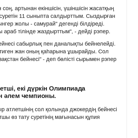
ан соң, артынан екіншісін, үшіншісін жасатқың
 суретін 11 сыныпта салдырттым. Сыздырған
гер жолы - самурай" дегенді білдіреді.
ы араб тілінде жаздырттым", - дейді рэпер.
йнесі сабырлық пен даналықты бейнелейді.
тиген жан оның қаһарына ұшырайды. Сол
қстан бейнесі" - деп бөлісті сырымен рэпер
етші, екі дүркін Олимпиада
ін әлем чемпионы.
р атлетшінің сол қолында джокердің бейнесі
тшы өз тату суретінің мағынасын құпия