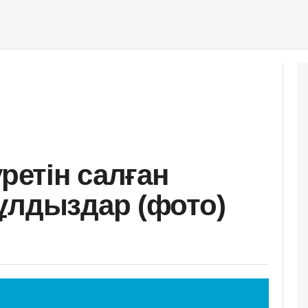
уретін салған
ұлдыздар (фото)