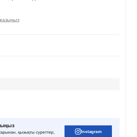
 жазыңыз
рыңыз
Instagram
тарынан, қызықты суреттер,