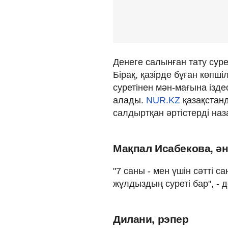
Денеге салынған тату суре
Бірақ, қазірде бұған көпші
суретінен мән-мағына іздес
алады.
NUR.KZ
қазақстанд
салдыртқан әртістерді на
Мақпал Исабекова, ә
"7 саны - мен үшін сәтті с
жұлдыздың суреті бар", - 
Дилани, рэпер