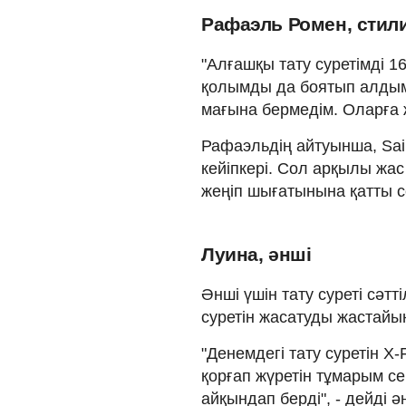
Рафаэль Ромен, стил
"Алғашқы тату суретімді 1
қолымды да боятып алдым.
мағына бермедім. Оларға ж
Рафаэльдің айтуынша, Sail
кейіпкері. Сол арқылы жа
жеңіп шығатынына қатты с
Луина, әнші
Әнші үшін тату суреті сәтт
суретін жасатуды жастайы
"Денемдегі тату суретін X
қорғап жүретін тұмарым се
айқындап берді", - дейді 