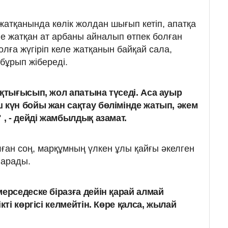
жатқанында көлік жолдан шығып кетіп, апатқа
е жатқан ат арбаны айналып өтпек болған
лға жүгіріп келе жатқанын байқай сала,
бұрып жібереді.
оқтығысып, жол апатына түседі.
Аса ауыр
 күн бойы жан сақтау бөлімінде жатып,
әкем
" , - дейді жамбылдық азамат.
олған соң, марқұмның үлкен ұлы қайғы әкелген
ғарады.
ерседеске біразға дейін қарай алмай
кті көргісі келмейтін. Көре қалса, жылай