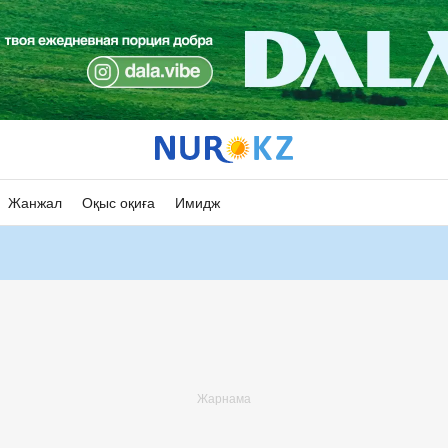
Жанжал
Оқыс оқиға
Имидж