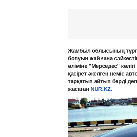
Жамбыл облысының тұрғы
болуын жай ғана сәйкест
өліміне "Мерседес" көліг
қасірет әкелген неміс авт
тарқатып айтып берді де
жасаған
NUR.KZ.