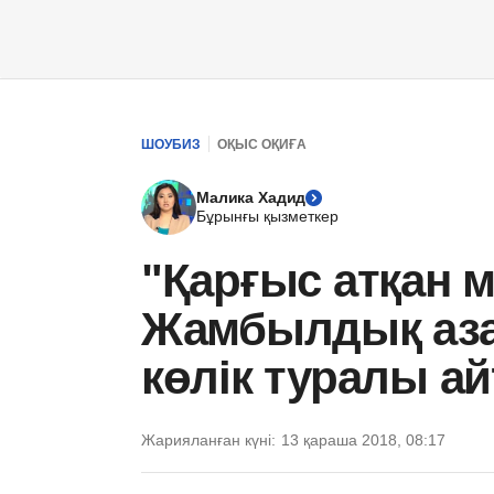
ШОУБИЗ
ОҚЫС ОҚИҒА
Малика Хадид
Бұрынғы қызметкер
"Қарғыс атқан м
Жамбылдық аза
көлік туралы а
Жарияланған күні:
13 қараша 2018, 08:17