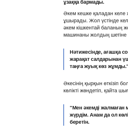
ұзаққа бармады.
Әкем кешке қаладан келе 
ұшырады. Жол үстінде кел
әкем кішкентай баланың жо
машинаны жолдың шетіне 
Нәтижесінде, ағашқа с
жарақат салдарынан үш
таңға жуық көз жұмды
.
Әкесінің қырқын өткізіп б
көлікті жөндетіп, қайта шы
"
Мен әкемді жалмаған м
жүрдім
.
Анам да ол көлі
беретін.