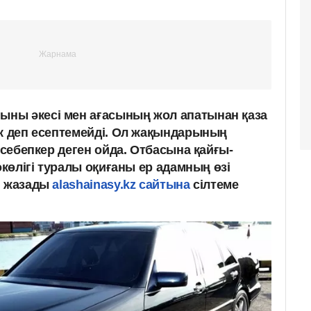
ны әкесі мен ағасының жол апатынан қаза
ік деп есептемейді. Ол жақындарының
і себепкер деген ойда. Отбасына қайғы-
окөлігі туралы оқиғаны ер адамның өзі
п жазады
alashainasy.kz сайтына
сілтеме