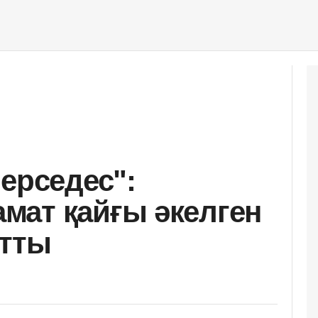
ерседес":
мат қайғы әкелген
йтты