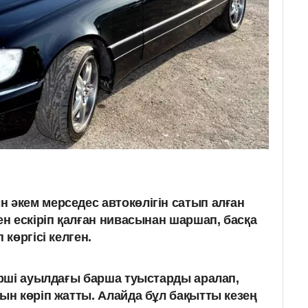
 әкем мерседес автокөлігін сатып алған
ен ескіріп қалған нивасынан шаршап, басқа
 көргісі келген.
рші ауылдағы барша туыстарды аралап,
н көріп жатты. Алайда бұл бақытты кезең