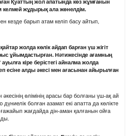
ған Қуаттың жол апатында көз жұмғанын
ім келмей жұдырық ала жөнелдім.
ген кезде барып атам келіп басу айтып,
 қайтар жолда көлік айдап барған үш жігіт
рыс ұйымдастырған.
Нәтижесінде ағамның
ауылға кіре берістегі айналма жолда
еп есіне алды әкесі мен ағасынан айырылған
әкесінің өлімінің арасы бар болғаны үш-ақ ай
 дүниелік болған азамат екі апатта да көлікте
ғажайып жағдайда дін-аман қалғанын ойға
йды.