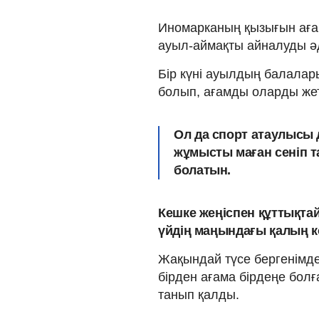
Иномарканың қызығын аға
ауыл-аймақты айналуды ә
Бір күні ауылдың балалар
болып, ағамды оларды жетк
Ол да спорт атаулысы д
жұмысты маған сеніп т
болатын.
Кешке жеңіспен құттықтай
үйдің маңындағы қалың кө
Жақындай түсе бергенімде
бірден ағама бірдеңе болғ
танып қалды.