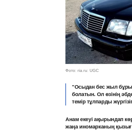
Фото: ria.ru: UGC
"Осыдан бес жыл бұрын
болатын. Ол өзінің әбд
темір тұлпарды жүргізіп
Анам екеуі ақырындап кө
жаңа иномарканың қызығы