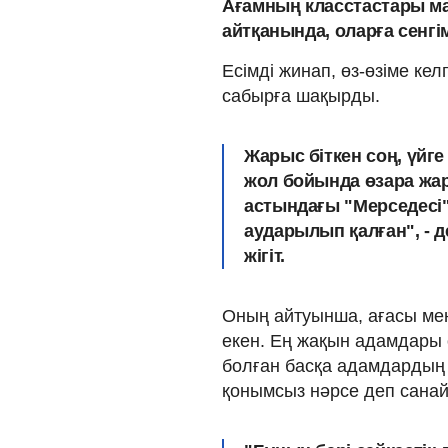
Ағамның класстастары ма
айтқанында, оларға сенг
Есімді жинап, өз-өзіме кел
сабырға шақырды.
Жарыс біткен соң, үйге
жол бойында өзара жа
астындағы "Мерседесі" 
аударылып қалған",
- д
жігіт.
Оның айтуынша, ағасы мен 
екен. Ең жақын адамдары о
болған басқа адамдардың 
қонымсыз нәрсе деп сана