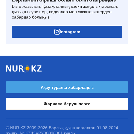
Бізге жазылып, Қазақстанның өзекті жаңалықтарынан,
қызықты суреттер, видеолар мен эксклюзивтерден
хабардар болыңыз.
Instagram
Ақау туралы хабарлаңыз
Жарнама берушілерге
® NUR.KZ 2009-2026 Барлық құқық қорғалған 01.08.2024
жылғы № KZ43VPY00098001 куәлік.