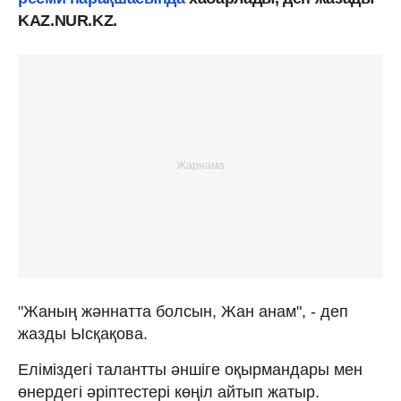
KAZ.NUR.KZ.
"Жаның жәннатта болсын, Жан анам", - деп
жазды Ысқақова.
Еліміздегі талантты әншіге оқырмандары мен
өнердегі әріптестері көңіл айтып жатыр.