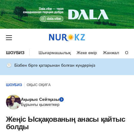
ШОУБИЗ
Шығармашылық
Жеке өмір
Жанжал
Оқыс
Бізбен бірге қатарынан болған күндеріңіз
ШОУБИЗ
ОҚЫС ОҚИҒА
Ақырыс Сейтқазы
Бұрынғы қызметкер
Жеңіс Ысқақованың анасы қайтыс
болды