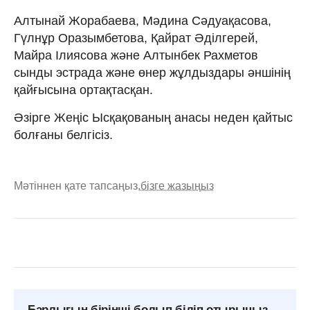
Алтынай Жорабаева, Мәдина Сәдуақасова,
Гүлнұр Оразымбетова, Қайрат Әділгерей,
Майра Ілиясова және Алтынбек Рахметов
сынды эстрада және өнер жұлдыздары әншінің
қайғысына ортақтасқан.
Әзірге Жеңіс Ысқақованың анасы неден қайтыс
болғаны белгісіз.
Мәтіннен қате тапсаңыз,
бізге жазыңыз
Барлығын бірінші болып біліп отырыңыз