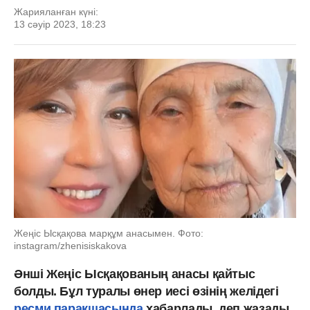
Жарияланған күні:
13 сәуір 2023, 18:23
Жеңіс Ысқақова марқұм анасымен. Фото:
instagram/zhenisiskakova
Әнші Жеңіс Ысқақованың анасы қайтыс
болды. Бұл туралы өнер иесі өзінің желідегі
ресми парақшасында
хабарлады, деп жазады