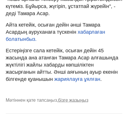
күтеміз. Бұйырса, жүгіріп, ұстатпай жүрейін", -
деді Тамара Асар.
Айта кетейік, осыған дейін әнші Тамара
Асардың ауруханаға түскенін
хабарлаған
болатынбыз.
Естеріңізге сала кетейік, осыған дейін 45
жасында ана атанған Тамара Асар алғашында
жүктілігі жайлы хабарды көпшіліктен
жасырғанын айтты. Әнші аяғының ауыр екенін
білгенде қуанышын
жариялауға ұялған
.
Мәтіннен қате тапсаңыз,
бізге жазыңыз