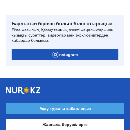
Барлығын бірінші болып біліп отырыңыз
Бізге жазылып, Қазақстанның өзекті жаңалықтарынан,
қызықты суреттер, видеолар мен эксклюзивтерден
хабардар болыңыз.
Instagram
Ақау туралы хабарлаңыз
Жарнама берушілерге