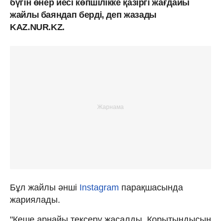
бүгін өнер иесі көпшілікке қазіргі жағдайы
жайлы баяндап берді, деп жазады
KAZ.NUR.KZ.
Бұл жайлы әнші
Instagram
парақшасында
жариялады.
"Кеше арнайы тексеру жасалды. Қорытындысын