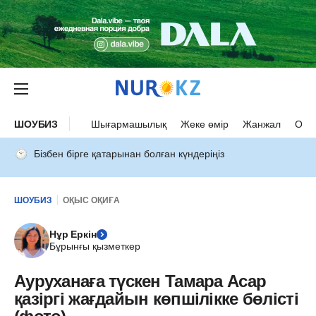
ШОУБИЗ
Шығармашылық
Жеке өмір
Жанжал
Оқыс
Бізбен бірге қатарынан болған күндеріңіз
ШОУБИЗ
ОҚЫС ОҚИҒА
Нұр Еркін
Бұрынғы қызметкер
Ауруханаға түскен Тамара Асар
қазіргі жағдайын көпшілікке бөлісті