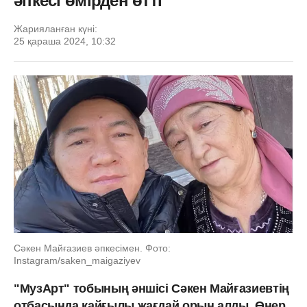
әпкесі өмірден өтті
Жарияланған күні:
25 қараша 2024, 10:32
Сәкен Майғазиев әпкесімен. Фото:
Instagram/saken_maigaziyev
"МузАрт" тобының әншісі Сәкен Майғазиевтің
отбасында қайғылы жағдай орын алды. Өнер