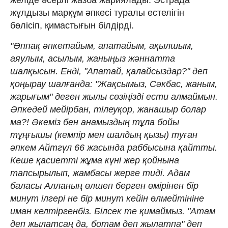
жұлдызы марқұм әпкесі туралы естелігін
бөлісіп, қимастығын білдірді.
"Әппақ әпкетайым, апатайым, ақылшым,
аяулым, асылым, жаныңыз жәннатта
шалқысын. Енді, "Апатай, қалайсыздар?" деп
қоңырау шалғанда: "Жақсымыз, Сәкбас, жаным,
жарығым" деген жылы сөзіңізді ести алмаймын.
Әпкедей мейірбан, тілеуқор, жанашыр болар
ма?! Әкеміз бен анамыздың тұла бойы
тұңғышы (кемпір мен шалдың қызы) туған
әпкем Айтгүл 66 жасында раббысына қайтты.
Кеше қасиетті жұма күні жер қойнына
тапсырылып, жамбасы жерге тиді. Адам
баласы Алланың өлшеп берген өмірінен бір
минут ілгері не бір минут кейін өлмейтініне
иман келтіргенбіз. Білсек те қимаймыз. "Атам
деп жылатсаң да, ботам деп жылатпа" деп