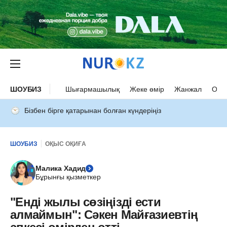
ШОУБИЗ
Шығармашылық
Жеке өмір
Жанжал
Оқыс
Бізбен бірге қатарынан болған күндеріңіз
ШОУБИЗ
ОҚЫС ОҚИҒА
Малика Хадид
Бұрынғы қызметкер
"Енді жылы сөзіңізді ести
алмаймын": Сәкен Майғазиевтің