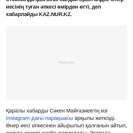
иесінің туған әпкесі өмірден өтті, деп
хабарлайды KAZ.NUR.KZ.
Қаралы хабарды Сәкен Майғазиевтің өзі
Instagram-дағы парақшасы
арқылы жеткізді.
Өнер иесі әпкесінен айырылып қалғанын айтып,
желіде әсерлі жазба жариялады. Эстрада