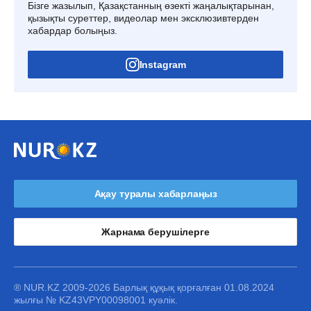
Бізге жазылып, Қазақстанның өзекті жаңалықтарынан,
қызықты суреттер, видеолар мен эксклюзивтерден
хабардар болыңыз.
Instagram
Ақау туралы хабарлаңыз
Жарнама берушілерге
® NUR.KZ 2009-2026 Барлық құқық қорғалған 01.08.2024
жылғы № KZ43VPY00098001 куәлік.