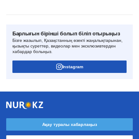
Барлығын бірінші болып біліп отырыңыз
Бізге жазылып, Қазақстанның өзекті жаңалықтарынан,
қызықты суреттер, видеолар мен эксклюзивтерден
хабардар болыңыз.
Instagram
Ақау туралы хабарлаңыз