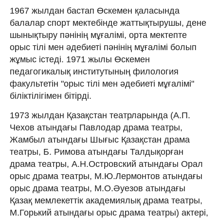
1967 жылдан бастап Өскемен қаласында
балалар спорт мектебінде жаттықтырушы, дене
шынықтыру пәнінің мұғалімі, орта мектепте
орыс тілі мен әдебиеті пәнінің мұғалімі болып
жұмыс істеді. 1971 жылы Өскемен
педагогикалық институтының филология
факультетін "орыс тілі мен әдебиеті мұғалімі"
біліктілігімен бітірді.
1973 жылдан Қазақстан театрларында (А.П.
Чехов атындағы Павлодар драма театры,
Жамбыл атындағы Шығыс Қазақстан драма
театры, Б. Римова атындағы Талдықорған
драма театры, А.Н.Островский атындағы Орал
орыс драма театры, М.Ю.Лермонтов атындағы
орыс драма театры, М.О.Әуезов атындағы
Қазақ мемлекеттік академиялық драма театры,
М.Горький атындағы орыс драма театры) актері,