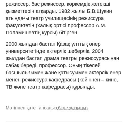
режиссер, бас режиссер, көркемдік жетекші
қызметтерін атқарды. 1982 жылы Б.В.Щукин
атындағы театр училищесінің режиссура
факультетін (халық әртісі профессор А.М.
Поламишевтің курсы) бітірген.
2000 жылдан бастап Қазақ ұлттық өнер
университетінде актерлік шеберлік, 2004
жылдан бастап драма театры режиссурасынан
сабақ береді, профессор. Оның тікелей
басшылығымен және қатысуымен актерлік өнер
менен режиссура кафедрасы (кейіннен – кино,
ТВ және театр кафедрасы) құрылды.
Мәтіннен қате тапсаңыз,
бізге жазыңыз