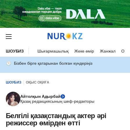
ШОУБИЗ
Шығармашылық
Жеке өмір
Жанжал
Оқыс
Бізбен бірге қатарынан болған күндеріңіз
ШОУБИЗ
ОҚЫС ОҚИҒА
Айтолқын Адырбай
Қазақ редакциясының шеф-редакторы
Белгілі қазақстандық актер әрі
режиссер өмірден өтті