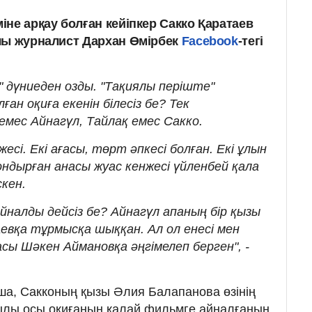
не арқау болған кейіпкер Сакко Қаратаев
лы журналист Дархан Өмірбек
Facebook
-тегі
 дүниеден озды. "Тақиялы періште"
лған оқиға екенін білесіз бе? Тек
 емес Айнагүл, Тайлақ емес Сакко.
есі. Екі ағасы, төрт әпкесі болған. Екі ұлын
ондырған анасы жуас кенжесі үйленбей қала
скен.
айналды дейсіз бе? Айнагүл апаның бір қызы
евқа тұрмысқа шыққан. Ал ол енесі мен
ғасы Шәкен Аймановқа әңгімелеп берген", -
ша, Сакконың қызы Әлия Балапанова өзінің
жылы осы оқиғаның қалай фильмге айналғанын