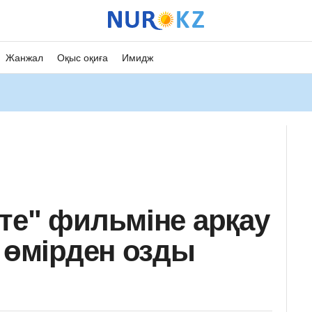
Жанжал
Оқыс оқиға
Имидж
те" фильміне арқау
р өмірден озды