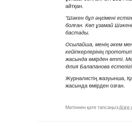
айтқан.
"Шәкен бұл әңгімені есті
болған. Көп ұзамай Шәкен
бастады.
Осылайша, менің әкем мен
кейіпкерлерінің прототипі
жасында өмірден өтті. Мен
Әлия Балапанова естелігі
Журналистің жазуынша, Қа
жасында өмірден озған.
Мәтіннен қате тапсаңыз,
бізге