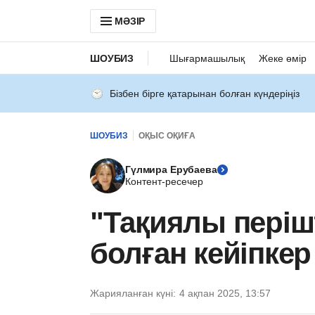
МӘЗІР
ШОУБИЗ
Шығармашылық
Жеке өмір
Бізбен бірге қатарынан болған күндеріңіз
ШОУБИЗ
ОҚЫС ОҚИҒА
Гүлмира Ерубаева
Контент-ресечер
"Тақиялы періш
болған кейіпке
Жарияланған күні:
4 ақпан 2025, 13:57