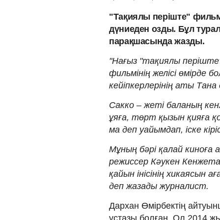
"Тақиялы періште" фильмі
дүниеден озды. Бұл тура
парақшасында жазды.
"Нағыз "тақиялы періште"
фильмінің желісі өмірде бо
кейіпкерлерінің аты Тана
Сакко – жеті баланың кенж
ұяға, төрт қызын қияға қ
ма деп уайымдап, іске кірі
Мұның бәрі қалай киноға 
режиссер Кәукен Кенжета
қайын інісінің хикаясын а
деп жазады журналист.
Дархан Өмірбектің айтуын
ұстазы болған. Ол 2014 