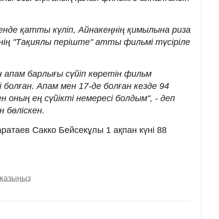
генде қатты күліп, Айнакеңнің қимылына риза
нің "Тақиялы періште" атты фильмі түсіріле
 апам барлығы сүйіп көретін фильм
 болған. Апам мен 17-де болған кезде 94
 оның ең сүйікті немересі болдым", - деп
н бөліскен.
ратаев Сакко Бейсекұлы 1 ақпан күні 88
 жазыңыз