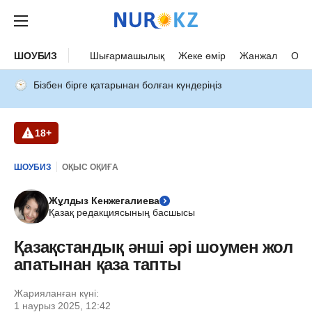
ШОУБИЗ
Шығармашылық
Жеке өмір
Жанжал
Оқыс
Бізбен бірге қатарынан болған күндеріңіз
18+
ШОУБИЗ
ОҚЫС ОҚИҒА
Жұлдыз Кенжегалиева
Қазақ редакциясының басшысы
Қазақстандық әнші әрі шоумен жол
апатынан қаза тапты
Жарияланған күні:
1 наурыз 2025, 12:42