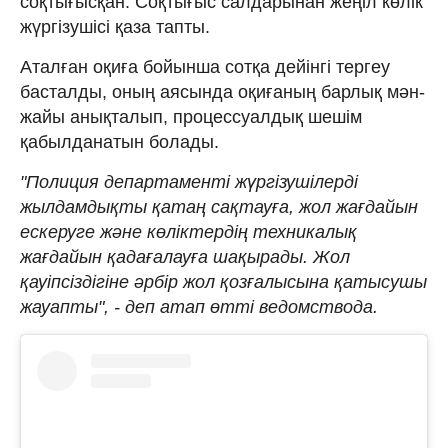
соқтығысқан. Соқтығыс салдарынан жеңіл көлік
жүргізушісі қаза тапты.
Аталған оқиға бойынша сотқа дейінгі тергеу
басталды, оның аясында оқиғаның барлық мән-
жайы анықталып, процессуалдық шешім
қабылданатын болады.
"Полиция департаменті жүргізушілерді
жылдамдықты қатаң сақтауға, жол жағдайын
ескеруге және көліктердің техникалық
жағдайын қадағалауға шақырады. Жол
қауіпсіздігіне әрбір жол қозғалысына қатысушы
жауапты", - деп атап өтті ведомствода.