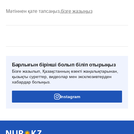
Мәтіннен қате тапсаңыз,
бізге жазыңыз
Барлығын бірінші болып біліп отырыңыз
Бізге жазылып, Қазақстанның өзекті жаңалықтарынан,
қызықты суреттер, видеолар мен эксклюзивтерден
хабардар болыңыз.
Instagram