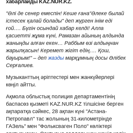
хабарлайды KAZ.NUR.KZ.
"Әлі де сенер емеспін! Кеше ғана"Әлеке былай
істесек қалай болады" деп жүрген інім еді
ғой…. Бүгін осындай хабар келді! Алла
қасиетті жұма күні, Рамазан айының алдында
жаныңды алған екен… Раббым өзі алдыңнан
жарылқасын! Керемет жігіт едің…. Қош,
бауырым!" – деп
жазды
марқұмның досы Әлібек
Серғалиев.
Музыканттың әріптестері мен жанкүйерлері
көңіл айтты.
Ақмола облыстық полиция департаментінің
баспасөз қызметі KAZ.NUR.KZ тілшісіне берген
ақпаратқа сәйкес, 28 ақпан күні "Астана-
Петропавл" тас жолының 31-километрінде
ГАЗель" мен "Фольксваген Поло" көліктері