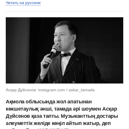
Читать на русском
Асқар Дүйсенов: instagram.com / askar_tamada
Ақмола облысында жол апатынан
көкшетаулық әнші, тамада әрі шоумен Асқар
Дүйсенов қаза тапты. Музыканттың достары
әлеуметтік желіде көңіл айтып жатыр, деп