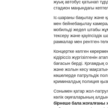
жуық автобус қатынап тұр
стадион маңындағы кептелі
Іс-шараны бақылау және қа
мен бейнебақылау камера
мобильді жедел штабы жұмы
тексеру және қауіпсіздік 
рамкалар мен рентген-те
Концертке келген көрермен 
кідіріссіз жүргізілгенін а
бағасын берді. Қоғамдық
және жолын кесу мақсатынд
көшелерде патрульдік пол
криминалдық полиция қызм
Сонымен қатар жол-патрул
көлік оқиғаларының алдын
бірнеше бала жоғалғаны