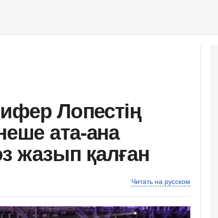
ифер Лопестің
неше ата-ана
з жазып қалған
Читать на русском