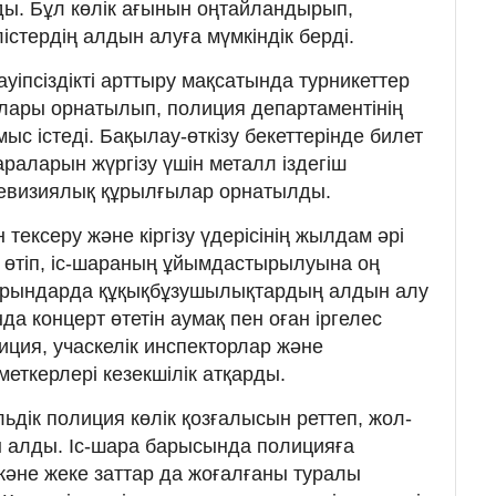
ды. Бұл көлік ағынын оңтайландырып,
стердің алдын алуға мүмкіндік берді.
уіпсіздікті арттыру мақсатында турникеттер
лары орнатылып, полиция департаментінің
с істеді. Бақылау-өткізу бекеттерінде билет
шараларын жүргізу үшін металл іздегіш
левизиялық құрылғылар орнатылды.
тексеру және кіргізу үдерісінің жылдам әрі
тап өтіп, іс-шараның ұйымдастырылуына оң
 орындарда құқықбұзушылықтардың алдын алу
а концерт өтетін аумақ пен оған іргелес
иция, учаскелік инспекторлар және
еткерлері кезекшілік атқарды.
ьдік полиция көлік қозғалысын реттеп, жол-
 алды. Іс-шара барысында полицияға
және жеке заттар да жоғалғаны туралы