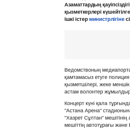
Азаматтардың қауіпсіздіг
қызметкерлері күшейтілг
Ішкі істер
министрлігіне
с
Ведомствоның медиапорта
қамтамасыз етуге полиция
қызметшілері, жеке меншік 
астам волонтер жұмылды
Концерт күні қала тұрғын
"Астана Арена" стадионына
"Хазрет Сұлтан" мешітінің 
мешіттің автотұрағы және