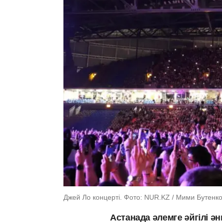
Джей Ло концерті. Фото: NUR.KZ / Мими Бутенк
Астанада әлемге әйгілі ә