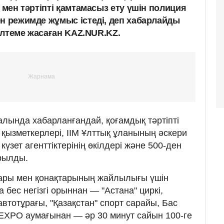
і мен тәртіпті қамтамасыз ету үшін полиция
ен режимде жұмыс істеді, деп хабарлайды
ілтеме жасаған KAZ.NUR.KZ.
лында хабарланғандай, қоғамдық тәртіпті
 қызметкерлері, ІІМ Ұлттық ұланының әскери
күзет агенттіктерінің өкілдері және 500-ден
рылды.
дары мен қонақтарының жайлылығы үшін
 бес негізгі орыннан — "Астана" циркі,
автотұрағы, "Қазақстан" спорт сарайы, Бас
 EXPO аумағынан — әр 30 минут сайын 100-ге