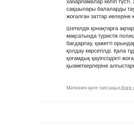
хабарламалар келіп түсті.
сақшылары балаларды та
жоғалған заттар иелеріне
Шетелдік қонақтарға ақпар
мақсатында туристік полиц
бағдарлау, қажетті орында
қолдау көрсетілді. Қала 
қоғамдық қауіпсіздікті жо
қызметкерлеріне алғыстары
Мәтіннен қате тапсаңыз,
бізге