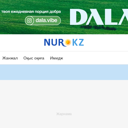
Жанжал
Оқыс оқиға
Имидж