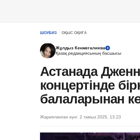
ШОУБИЗ
ОҚЫС ОҚИҒА
Жұлдыз Кенжегалиева
Қазақ редакциясының басшысы
Астанада Дженн
концертінде бір
балаларынан кө
Жарияланған күні:
2 тамыз 2025, 13:23