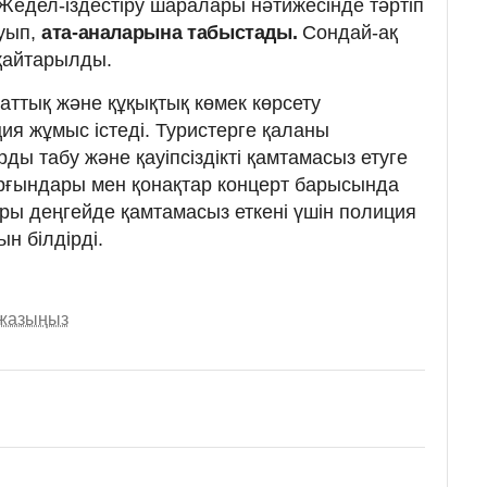
 Жедел-іздестіру шаралары нәтижесінде тәртіп
уып,
ата-аналарына табыстады.
Сондай-ақ
 қайтарылды.
аттық және құқықтық көмек көрсету
ия жұмыс істеді. Туристерге қаланы
рды табу және қауіпсіздікті қамтамасыз етуге
тұрғындары мен қонақтар концерт барысында
ғары деңгейде қамтамасыз еткені үшін полиция
н білдірді.
 жазыңыз