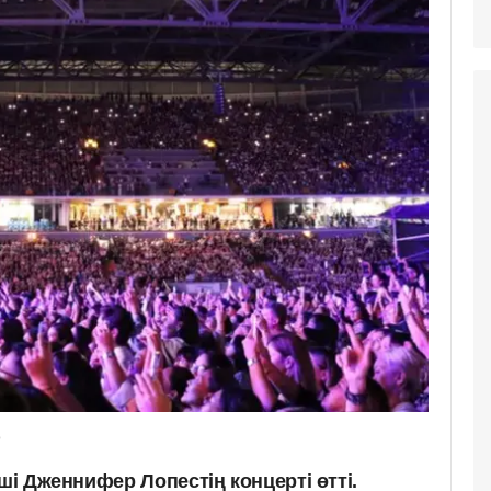
о
нші Дженнифер Лопестің концерті өтті.