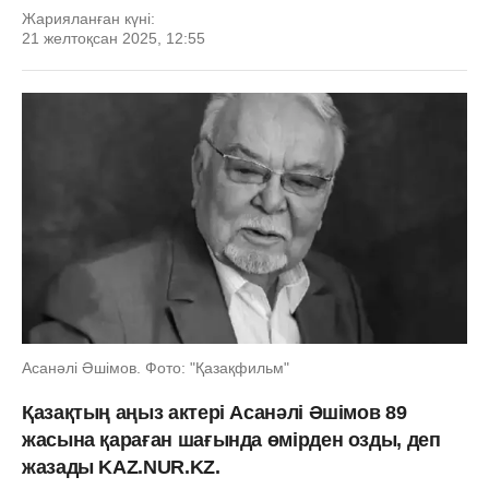
Жарияланған күні:
21 желтоқсан 2025, 12:55
Асанәлі Әшімов. Фото: "Қазақфильм"
Қазақтың аңыз актері Асанәлі Әшімов 89
жасына қараған шағында өмірден озды, деп
жазады KAZ.NUR.KZ.