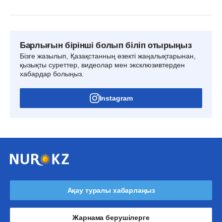
Барлығын бірінші болып біліп отырыңыз
Бізге жазылып, Қазақстанның өзекті жаңалықтарынан,
қызықты суреттер, видеолар мен эксклюзивтерден
хабардар болыңыз.
Instagram
Ақау туралы хабарлаңыз
Жарнама берушілерге