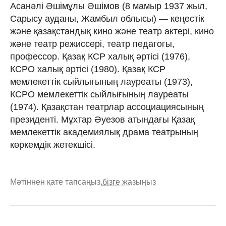
Асанәлі Әшімұлы Әшімов (8 мамыр 1937 жыл,
Сарысу ауданы, Жамбыл облысы) — кеңестік
және қазақстандық кино және театр актері, кино
және театр режиссері, театр педагогы,
профессор. Қазақ КСР халық әртісі (1976),
КСРО халық әртісі (1980). Қазақ КСР
мемлекеттік сыйлығының лауреаты (1973),
КСРО мемлекеттік сыйлығының лауреаты
(1974). Қазақстан театрлар ассоциациясының
президенті. Мұхтар Әуезов атындағы Қазақ
мемлекеттік академиялық драма театрының
көркемдік жетекшісі.
Мәтіннен қате тапсаңыз,
бізге жазыңыз