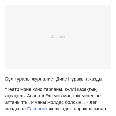
Бұл туралы журналист Диас Нұрақын жазды.
"Театр және кино тарланы, күллі қазақтың
ақсақалы Асанәлі Әшімов мәңгілік мекеніне
аттаныпты. Иманы жолдас болсын!", - деп
жазды ол
Facebook
желісіндегі парақшасында.