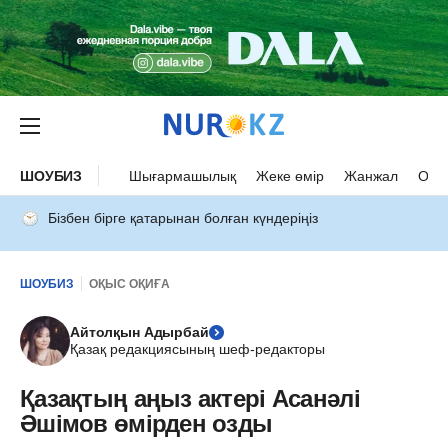
ШОУБИЗ
Шығармашылық
Жеке өмір
Жанжал
Оқыс
Бізбен бірге қатарынан болған күндеріңіз
ШОУБИЗ
ОҚЫС ОҚИҒА
Айтолқын Адырбай
Қазақ редакциясының шеф-редакторы
Қазақтың аңыз актері Асанәлі
Әшімов өмірден озды