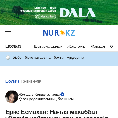
ШОУБИЗ
Шығармашылық
Жеке өмір
Жанжал
Оқыс
Бізбен бірге қатарынан болған күндеріңіз
ШОУБИЗ
ЖЕКЕ ӨМІР
Жұлдыз Кенжегалиева
Қазақ редакциясының басшысы
Ерке Есмахан: Нағыз маxаббат