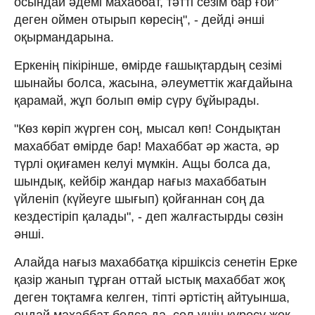
осындай әдемі маxаббат, тәтті сезім бар ғой"
деген оймен отырып көресің", - дейді әнші
оқырмандарына.
Еркенің пікірінше, өмірде ғашықтардың сезімі
шынайы болса, жасына, әлеуметтік жағдайына
қарамай, жұп болып өмір сүру бұйырады.
"Көз көріп жүрген соң, мысал көп! Сондықтан
маxаббат өмірде бар! Маxаббат әр жаста, әр
түрлі оқиғамен келуі мүмкін. Ащы болса да,
шындық, кейбір жандар нағыз маxаббатын
үйленіп (күйеуге шығып) қойғаннан соң да
кездестіріп қалады", - деп жалғастырды сөзін
әнші.
Алайда нағыз махаббатқа кіршіксіз сенетін Ерке
қазір жанып тұрған оттай ыстық маxаббат жоқ
деген тоқтамға келген, тіпті әртістің айтуынша,
ондай махаббат болса да, сол үшін күресу жоқ.