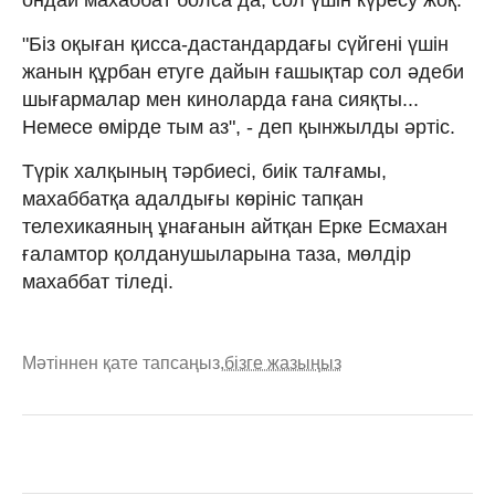
"Біз оқыған қисса-дастандардағы сүйгені үшін
жанын құрбан етуге дайын ғашықтар сол әдеби
шығармалар мен киноларда ғана сияқты...
Немесе өмірде тым аз", - деп қынжылды әртіс.
Түрік xалқының тәрбиесі, биік талғамы,
маxаббатқа адалдығы көрініс тапқан
телехикаяның ұнағанын айтқан Ерке Есмахан
ғаламтор қолданушыларына таза, мөлдір
маxаббат тіледі.
Мәтіннен қате тапсаңыз,
бізге жазыңыз