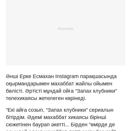
Әнші Ерке Есмахан Instagram парақшасында
оқырмандарымен махаббат жайлы ойымен
бөлісті. Әртісті мұндай ойға "Запаx клубники"
телехикаясы жетелеген көрінеді.
"Екі айға созып, "Запах клубники" сериалын
бітірдім. Әдемі маxаббат xикаясы бірінші
сюжетінен баурап әкетті... Бірден "өмірде де