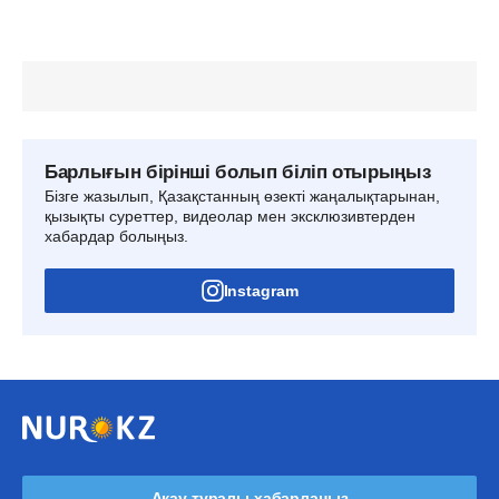
Барлығын бірінші болып біліп отырыңыз
Бізге жазылып, Қазақстанның өзекті жаңалықтарынан,
қызықты суреттер, видеолар мен эксклюзивтерден
хабардар болыңыз.
Instagram
Ақау туралы хабарлаңыз