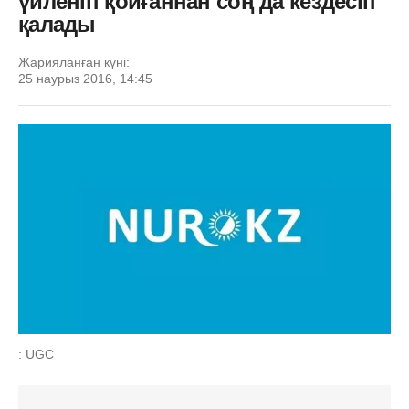
үйленіп қойғаннан соң да кездесіп
қалады
Жарияланған күні:
25 наурыз 2016, 14:45
: UGC