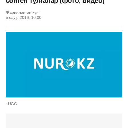
сөнген тұлғалар (фото, видео)
Жарияланған күні:
5 сәуір 2016, 10:00
: UGC