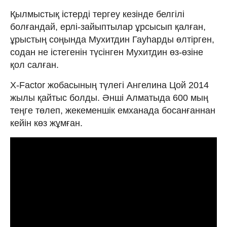
Қылмыстық істерді тергеу кезінде белгілі
болғандай, ерлі-зайыптылар ұрсысып қалған,
ұрыстың соңында Мухитдин Гауһарды өлтірген,
содан не істегенін түсінген Мухитдин өз-өзіне
қол салған.
X-Factor жобасының түлегі Ангелина Цой 2014
жылы қайтыс болды. Әнші Алматыда 600 мың
теңге төлеп, жекеменшік емханада босанғаннан
кейін көз жұмған.