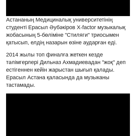
Астананың Медициналық университетінің
студенті Ерасыл Əубəкіров X-factor музыкалық
жобасының 5-бөліміне "Стиляги" триосымен
қатысып, елдің назарын өзіне аударған еді.
2014 жылы топ финалға жеткен кезде
тәлімгерлері Дильназ Ахмадиевадан "жоқ" деп
естігеннен кейін жарыстан шығып қалады.
Ерасыл Астана қаласында да музыканы
тастамады.