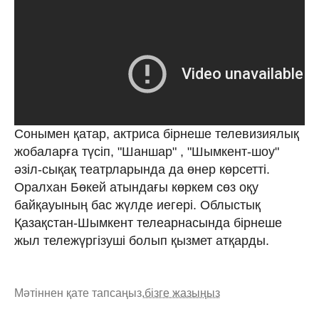
Сонымен қатар, актриса бірнеше телевизиялық
жобаларға түсіп, "Шаншар" , "Шымкент-шоу"
әзіл-сықақ театрларында да өнер көрсетті.
Оралхан Бөкей атындағы көркем сөз оқу
байқауының бас жүлде иегері. Облыстық
Қазақстан-Шымкент телеарнасында бірнеше
жыл тележүргізуші болып қызмет атқарды.
Мәтіннен қате тапсаңыз,
бізге жазыңыз