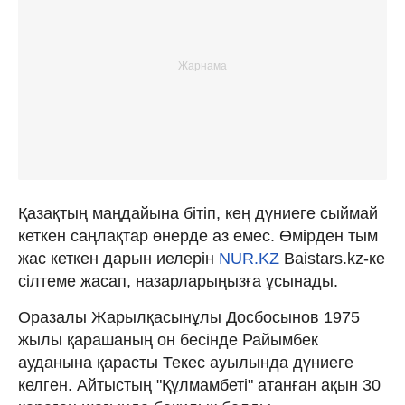
Қазақтың маңдайына бітіп, кең дүниеге сыймай
кеткен саңлақтар өнерде аз емес. Өмірден тым
жас кеткен дарын иелерін
NUR.KZ
Baistars.kz-ке
сілтеме жасап, назарларыңызға ұсынады.
Оразалы Жарылқасынұлы Досбосынов 1975
жылы қарашаның он бесінде Райымбек
ауданына қарасты Текес ауылында дүниеге
келген. Айтыстың "Құлмамбеті" атанған ақын 30