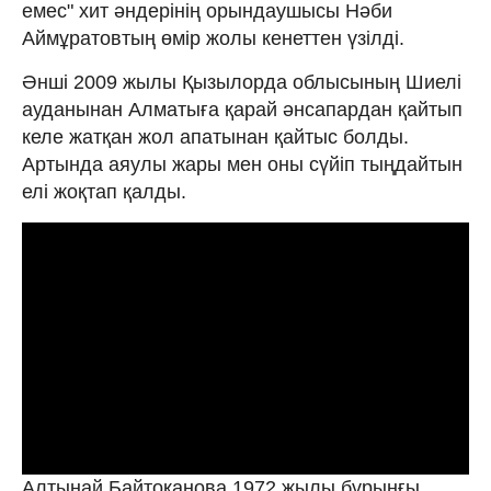
емес" хит әндерінің орындаушысы Нәби
Аймұратовтың өмір жолы кенеттен үзілді.
Әнші 2009 жылы Қызылорда облысының Шиелі
ауданынан Алматыға қарай әнсапардан қайтып
келе жатқан жол апатынан қайтыс болды.
Артында аяулы жары мен оны сүйіп тыңдайтын
елі жоқтап қалды.
Алтынай Байтоқанова 1972 жылы бұрынғы