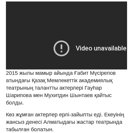
2015 жылы мамыр айында Ғабит Мүсірепов
атындағы Қазақ Мемлекеттік академиялық
театрының талантты актерлері Гауһар
Шарипова мен Мухитдин Шынтаев қайтыс
болды.
Көз жұмған актерлер ерлі-зайыпты еді. Екеуінің
жансыз денесі Алматыдағы жастар театрында
табылған болатын.