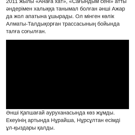
2011 жылы «Анаға хат», «Сағындым сені» атты
әндерімен халыққа танымал болған әнші Ажар
да жол апатына ұшырады. Ол мінген көлік
Алматы-Талдықорған трассасының бойында
талға соғылған.
Әнші Қапшағай ауруханасында көз жұмды.
Екеуінің артында Нұрайша, Нұрсұлтан есімді
ұл-қыздары қалды.