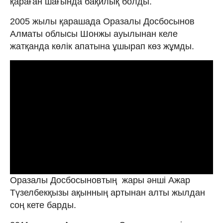
қараған шағында бақилық болды.
2005 жылы қарашада Оразалы Досбосынов
Алматы облысы Шонжы ауылынан келе
жатқанда көлік апатына ұшырап көз жұмды.
Оразалы Досбосыновтың жары әнші Ажар
Түзелбекқызы ақынның артынан алты жылдан
соң кете барды.