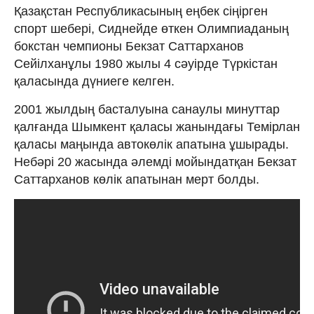
Қазақстан Республикасының еңбек сіңірген
спорт шебері, Сиднейде өткен Олимпиаданың
бокстан чемпионы Бекзат Саттарханов
Сейілханұлы 1980 жылы 4 сәуірде Түркістан
қаласында дүниеге келген.
2001 жылдың басталуына санаулы минуттар
қалғанда Шымкент қаласы жанындағы Темірлан
қаласы маңында автокөлік апатына ұшырады.
Небәрі 20 жасында әлемді мойындатқан Бекзат
Саттарханов көлік апатынан мерт болды.