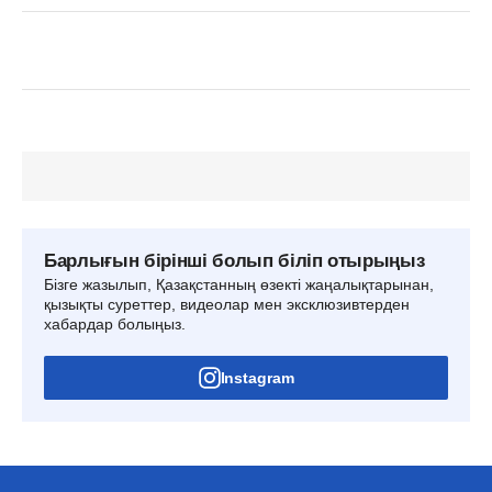
Барлығын бірінші болып біліп отырыңыз
Бізге жазылып, Қазақстанның өзекті жаңалықтарынан,
қызықты суреттер, видеолар мен эксклюзивтерден
хабардар болыңыз.
Instagram