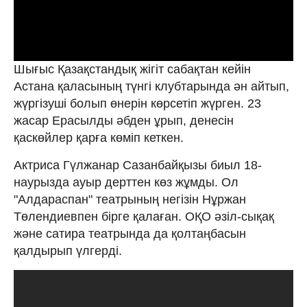
Шығыс Қазақстандық жігіт сабақтан кейін
Астана қаласының түнгі клубтарында ән айтып,
жүргізуші болып өнерін көрсетіп жүрген. 23
жасар Ерасылды әбден ұрып, денесін
қаскөйлер қарға көміп кеткен.
Актриса Гүлжанар Сазанбайқызы биыл 18-
наурызда ауыр дерттен көз жұмды. Ол
"Алдараспан" театрының негізін Нұржан
Төлендиевпен бірге қалаған. ОҚО әзіл-сықақ
және сатира театрында да қолтаңбасын
қалдырып үлгерді.