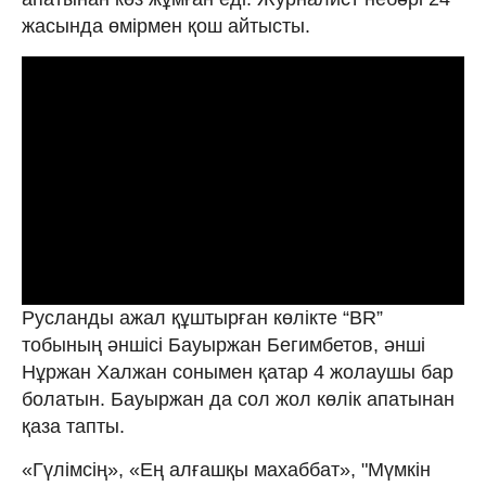
жасында өмірмен қош айтысты.
Русланды ажал құштырған көлікте “BR”
тобының әншісі Бауыржан Бегимбетов, әнші
Нұржан Халжан сонымен қатар 4 жолаушы бар
болатын. Бауыржан да сол жол көлік апатынан
қаза тапты.
«Гүлімсің», «Ең алғашқы махаббат», "Мүмкін