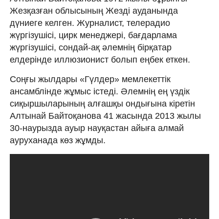
Жезқазған облысының Жезді ауданында
дүниеге келген. Журналист, телерадио
жүргізушісі, цирк менеджері, бағдарлама
жүргізушісі, сондай-ақ әлемнің бірқатар
елдерінде иллюзионист болып еңбек еткен.
Соңғы жылдары «Гүлдер» мемлекеттік
ансамблінде жұмыс істеді. Әлемнің ең үздік
сиқыршыларының алғашқы ондығына кіретін
Алтынай Байтоқанова 41 жасында 2013 жылы
30-наурызда ауыр науқастан айыға алмай
ауруханада көз жұмды.