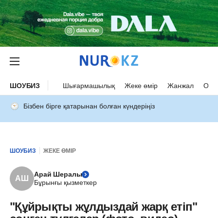
ШОУБИЗ
Шығармашылық
Жеке өмір
Жанжал
Оқыс
Бізбен бірге қатарынан болған күндеріңіз
ШОУБИЗ
ЖЕКЕ ӨМІР
Арай Шералы
АШ
Бұрынғы қызметкер
"Құйрықты жұлдыздай жарқ етіп"