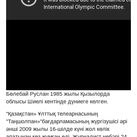
Бөлебай Руслан 1985 жылы Қызылорда
облысы Шиелі кентінде дүниеге келген.
"Қазақстан» Ұлттық телеарнасының
"Таңшолпан»"бағдарламасының жүргізушісі әрі
әнші 2009 жылы 16-шілде күні жол көлік
апатынан көз жұмған еді. Журналист небәрі 24