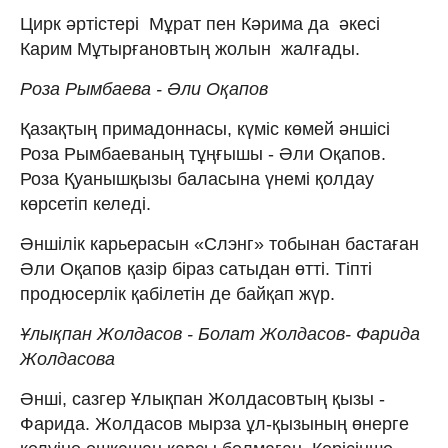
Цирк әртістері Мұрат пен Кәрима да әкесі
Карим Мұтырғановтың жолын жалғады.
Роза Рымбаева - Әли Оқапов
Қазақтың примадоннасы, күміс көмей әншісі
Роза Рымбаеваның тұңғышы - Әли Оқапов.
Роза Қуанышқызы баласына үнемі қолдау
көрсетіп келеді.
Әншілік карьерасын «Слэнг» тобынан бастаған
Әли Оқапов қазір біраз сатыдан өтті. Тіпті
продюсерлік қабілетін де байқап жүр.
Ұлықпан Жолдасов - Болат Жолдасов- Фарида
Жолдасова
Әнші, сазгер Ұлықпан Жолдасовтың қызы -
Фарида. Жолдасов мырза ұл-қызының өнерге