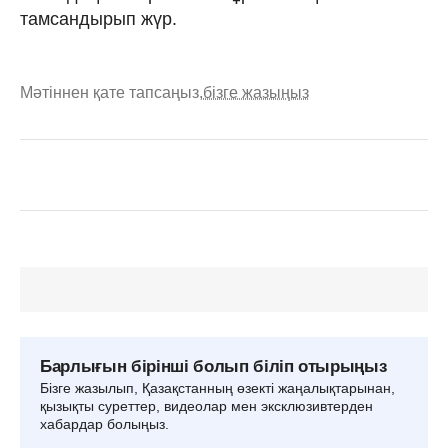
тамсандырып жүр.
Мәтіннен қате тапсаңыз,
бізге жазыңыз
Барлығын бірінші болып біліп отырыңыз
Бізге жазылып, Қазақстанның өзекті жаңалықтарынан,
қызықты суреттер, видеолар мен эксклюзивтерден
хабардар болыңыз.