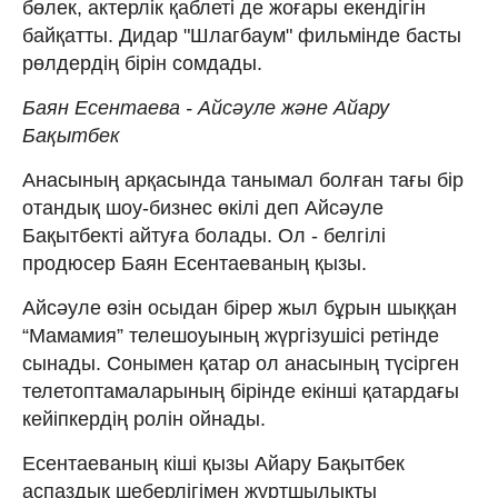
бөлек, актерлік қаблеті де жоғары екендігін
байқатты. Дидар "Шлагбаум" фильмінде басты
рөлдердің бірін сомдады.
Баян Есентаева - Айсәуле және Айару
Бақытбек
Анасының арқасында танымал болған тағы бір
отандық шоу-бизнес өкілі деп Айсәуле
Бақытбекті айтуға болады. Ол - белгілі
продюсер Баян Есентаеваның қызы.
Айсәуле өзін осыдан бірер жыл бұрын шыққан
“Мамамия” телешоуының жүргізушісі ретінде
сынады. Сонымен қатар ол анасының түсірген
телетоптамаларының бірінде екінші қатардағы
кейіпкердің ролін ойнады.
Есентаеваның кіші қызы Айару Бақытбек
аспаздық шеберлігімен жұртшылықты