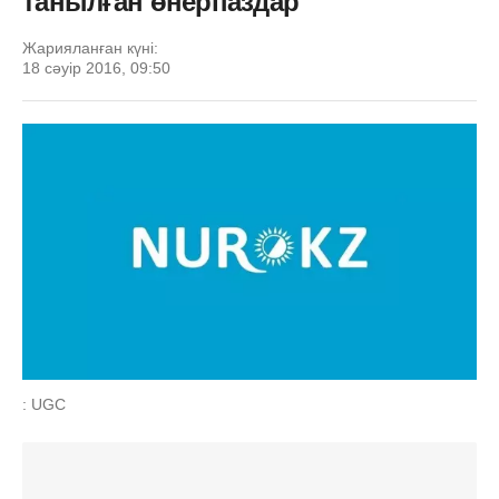
танылған өнерпаздар
Жарияланған күні:
18 сәуір 2016, 09:50
: UGC