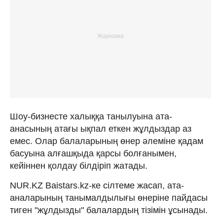
Шоу-бизнесте халыққа танылуына ата-
анасының атағы ықпал еткен жұлдыздар аз
емес. Олар балаларының өнер әлеміне қадам
басуына алғашқыда қарсы болғанымен,
кейіннен қолдау білдіріп жатады.
NUR.KZ Baistars.kz-ке сілтеме жасап, ата-
аналарының танымалдылығы өнеріне пайдасы
тиген "жұлдызды" балалардың тізімін ұсынады.