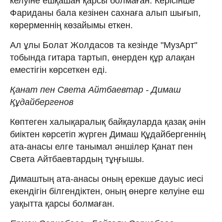
келуіне ешқашан қарсы болмаған. Керісінше
Фариданы бала кезінен сахнаға алып шығып,
көрерменнің көзайымы еткен.
Ал ұлы Болат Жолдасов та кезінде "МузАрт"
тобында гитара тартып, өнерден құр алақан
еместігін көрсеткен еді.
Қанат пен Света Айтбаевтар - Димаш
Құдайбергенов
Көптеген халықаралық байқауларда қазақ әнін
биіктен көрсетіп жүрген Димаш Құдайбергеннің
ата-анасы елге танымал әншілер Қанат пен
Света Айтбаевтардың тұңғышы.
Димаштың ата-анасы оның ерекше дауыс иесі
екендігін білгендіктен, оның өнерге келуіне еш
уақытта қарсы болмаған.