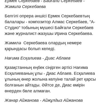
Ермек Серкебаев - Байғали Серкебаев -
Жәмилә Серкебаева
Белгілі опрера әншісі Ермек Серкебаевтың
балалары - композитор Алмас Серкебаев, "А-
Студио" тобының мүшесі Байғали Серкебаев
және журналист-жазушы Ирина Серкебаева.
Жәмилә Серкебаева олардың немере
қарындасы болып келеді.
Нағима Есқалиева - Диас Аблаев
Қазақстанның еңбек сіңірген әртісі Нағима
Есқалиеваның ұлы - Диас Аблаев. Есқалиева
ұлының өнер жолына келуіне талай рет қарсы
болғанын айтады. Әйтсе де, Диас өмірін
өнерден бөле алмаған.
Жанар Айжанова - Айжұлдыз Айжанова