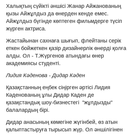
Халықтың сүйікті әншісі Жанар Айжанованың
қызы Айжұлдыз да өнерден кенде емес.
Айжұлдыз бүгінде көптеген фильмдерге түсіп
жүрген актриса.
Жастайынан сахнаға шығып, флейтаны серік
еткен бойжеткен қазір дизайнерлік өнерді қолға
алды. Ол - Т.Жүргенов атындағы өнер
академиясы студенті.
Лидия Кәденова - Дидар Кәден
Қазақстанның еңбек сіңірген әртісі Лидия
Кәденованың ұлы Дидар Каден де
қазақстандық шоу-бизнестегі "жұлдызды"
балалардың бірі.
Дидар анасының көмегіне жүгінбей, өз атын
қалыптастыруға тырысып жүр. Ол әншілігінен