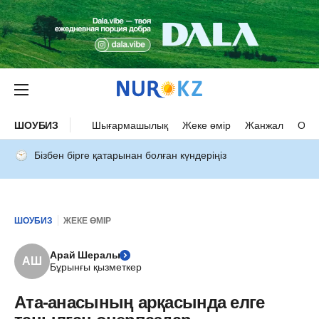
ШОУБИЗ
Шығармашылық
Жеке өмір
Жанжал
Оқыс
Бізбен бірге қатарынан болған күндеріңіз
ШОУБИЗ
ЖЕКЕ ӨМІР
Арай Шералы
АШ
Бұрынғы қызметкер
Ата-анасының арқасында елге