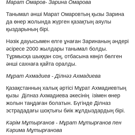
Марат Омаров- Зарина Омарова
Танымал әнші Марат Омаровтың қызы Зарина
да өнер жолында жүрген қазақтың аяулы
қыздарының бірі.
Нәзік дауысымен елге ұнаған Заринаның әндері
әсіресе 2000 жылдары танымал болды.
Тұрмысқа шыққан соң, отбасына көңіл бөлген
әнші сахнаға қайта оралды.
Мұрат Ахмадиев - Ділнәз Ахмадиева
Қазақстанның халық әртісі Мұрат Ахмадиевтың
қызы Ділназ Ахмадиева әкесінің ізімен өнер
жолын таңдаған болатын. Бүгінде Ділназ
эстрададағы шоқтығы биік жұлдыздардың бірі.
Кәрім Мұтырғанов - Мұрат Мұтырғанов пен
Кәрима Мұтырғанова