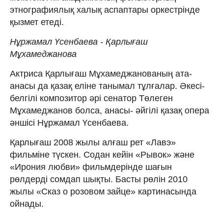
этнографиялық халық аспаптары оркестрінде
қызмет етеді.
Нұржамал Үсенбаева - Қарлығаш
Мұхамеджанова
Актриса Қарлығаш Мұхамеджанованың ата-
анасы да қазақ еліне танымал тұлғалар. Әкесі-
белгілі композитор әрі сенатор Төлеген
Мұхамеджанов болса, анасы- әйгілі қазақ опера
әншісі Нұржамал Үсенбаева.
Қарлығаш 2008 жылы алғаш рет «Лавэ»
фильміне түскен. Содан кейін «Рывок» және
«Ирония любви» фильмдерінде шағын
рөлдерді сомдап шықты. Басты рөлін 2010
жылы «Сказ о розовом зайце» картинасында
ойнады.