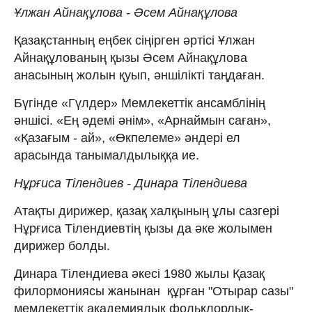
Ұлжан Айнақұлова - Әсем Айнақұлова
Қазақстанның еңбек сіңірген әртісі Ұлжан
Айнақұлованың қызы Әсем Айнақұлова
анасының жолын қуып, әншілікті таңдаған.
Бүгінде «Гүлдер» Мемлекеттік ансамблінің
әншісі. «Ең әдемі әнім», «Арнаймын саған»,
«Қазағым - ай», «Өкпелеме» әндері ел
арасында танымалдылыққа ие.
Нұрғиса Тілендиев - Динара Тілендиева
Атақты дирижер, қазақ халқының ұлы сазгері
Нұрғиса Тілендиевтің қызы да әке жолымен
дирижер болды.
Динара Тілендиева әкесі 1980 жылы Қазақ
филормониясы жанынан құрған "Отырар сазы"
мемлекеттік академиялық фольклорлық-