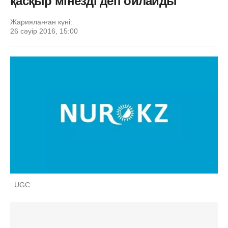
қасқыр мінезді деп ойлайды
Жарияланған күні:
26 сәуір 2016, 15:00
: UGC