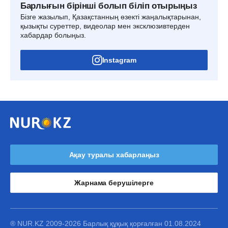
Барлығын бірінші болып біліп отырыңыз
Бізге жазылып, Қазақстанның өзекті жаңалықтарынан,
қызықты суреттер, видеолар мен эксклюзивтерден
хабардар болыңыз.
Instagram
Ақау туралы хабарлаңыз
Жарнама берушілерге
® NUR.KZ 2009-2026 Барлық құқық қорғалған 01.08.2024