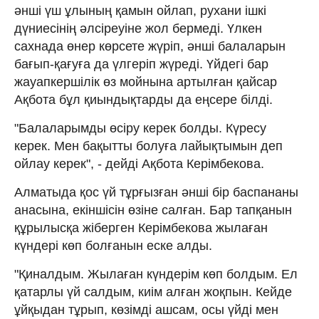
әнші үш ұлының қамын ойлап, рухани ішкі
дүниесінің әлсіреуіне жол бермеді. Үлкен
сахнада өнер көрсете жүріп, әнші балаларын
бағып-қағуға да үлгеріп жүреді. Үйдегі бар
жауапкершілік өз мойнына артылған қайсар
Ақбота бұл қиындықтарды да еңсере білді.
"Балаларымды өсіру керек болды. Күресу
керек. Мен бақытты болуға лайықтымын деп
ойлау керек", - дейді Ақбота Керімбекова.
Алматыда қос үй тұрғызған әнші бір баспананы
анасына, екіншісін өзіне салған. Бар тапқанын
құрылысқа жіберген Керімбекова жылаған
күндері көп болғанын еске алды.
"Қиналдым. Жылаған күндерім көп болдым. Ел
қатарлы үй салдым, киім алған жоқпын. Кейде
ұйқыдан тұрып, көзімді ашсам, осы үйді мен