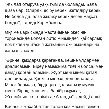
"Жылап отыруға уақытым да болмады. Бала-
шаға бар. Оларды өсіру керек, жетілдіру керек.
Не болса да, алға жылжу керек деген мақсат
болды", - дейді Керімбекова.
Әңгіме барысында жастайынан әкесінің
тәрбиесінде болған әртіс мінезіндегі қайсарлық
нәзітікпен ұштасып жатқанын оқырмандарына
жеткізгісі келді.
"Әрине, қыздарға қарағанда, көбіне ұлдармен
араласамын. Біреу намысыма тиетін болса, мен
өзімді қорғай аламын. Жұрт мені мінезі қатал
деп ойлайды. Қасқыр мінезді деп ойлайды.
Мінез болмаса, бірдеңеге қол жеткізу мүмкін
емес. Бірақ, жанымыз бәрібір жұмсақ.
Жылайтын сәттеріміз де болады", - дейді әнші.
Баянсыз махаббаттан талай көз жасын төккен