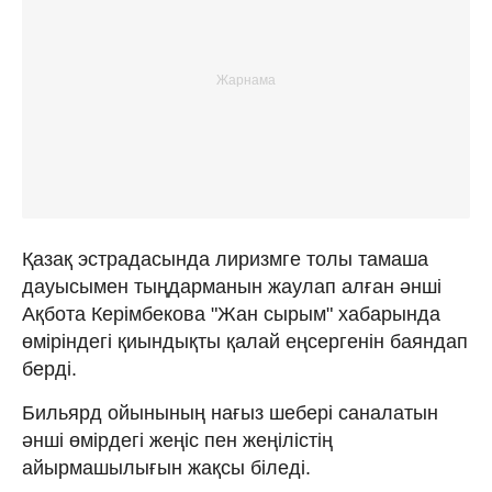
Қазақ эстрадасында лиризмге толы тамаша
дауысымен тыңдарманын жаулап алған әнші
Ақбота Керімбекова "Жан сырым" хабарында
өміріндегі қиындықты қалай еңсергенін баяндап
берді.
Бильярд ойынының нағыз шебері саналатын
әнші өмірдегі жеңіс пен жеңілістің
айырмашылығын жақсы біледі.