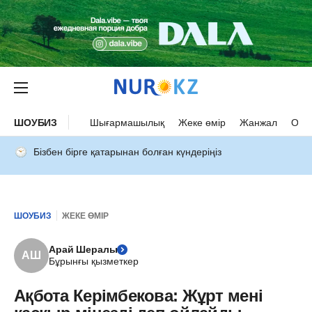
ШОУБИЗ
Шығармашылық
Жеке өмір
Жанжал
Оқыс
Бізбен бірге қатарынан болған күндеріңіз
ШОУБИЗ
ЖЕКЕ ӨМІР
Арай Шералы
АШ
Бұрынғы қызметкер
Ақбота Керімбекова: Жұрт мені