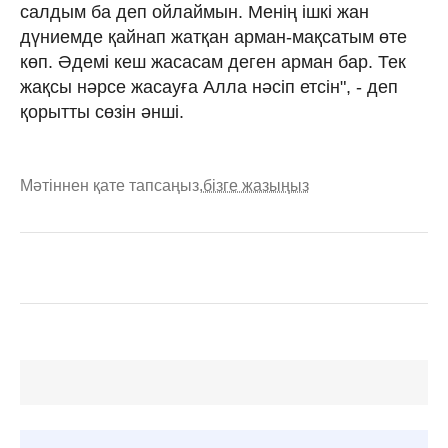
салдым ба деп ойлаймын. Менің ішкі жан
дүниемде қайнап жатқан арман-мақсатым өте
көп. Әдемі кеш жасасам деген арман бар. Тек
жақсы нәрсе жасауға Алла нәсіп етсін", - деп
қорытты сөзін әнші.
Мәтіннен қате тапсаңыз,
бізге жазыңыз