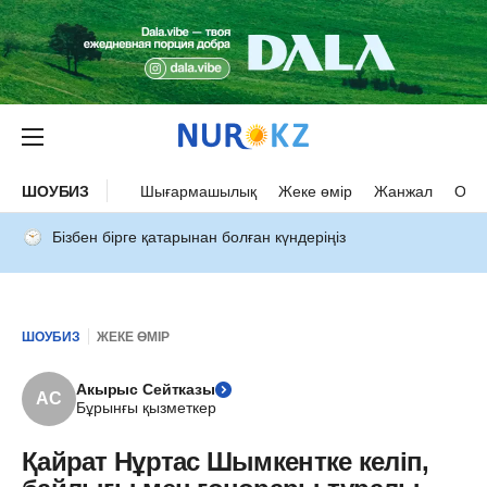
ШОУБИЗ
Шығармашылық
Жеке өмір
Жанжал
Оқыс
Бізбен бірге қатарынан болған күндеріңіз
ШОУБИЗ
ЖЕКЕ ӨМІР
Акырыс Сейтказы
АС
Бұрынғы қызметкер
Қайрат Нұртас Шымкентке келіп,