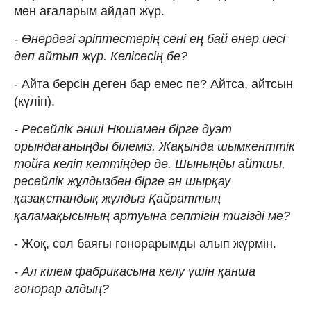
мен ағаларым айдап жүр.
- Өнердегі әріптестерің сені ең бай өнер иесі
деп айтып жүр. Келісесің бе?
- Айта берсін деген бар емес пе? Айтса, айтсын
(күліп).
- Ресейлік әнші Нюшамен бірге дуэт
орындағаныңды білеміз. Жақында шымкенттік
тойға келіп кеттіңдер де. Шыныңды айтшы,
ресейлік жұлдызбен бірге ән шырқау
қазақстандық жұлдыз Қайраттың
қаламақысының артуына септігін тигізді ме?
- Жоқ, сол баяғы гонорарымды алып жүрмін.
- Ал кілем фабрикасына келу үшін қанша
гонорар алдың?