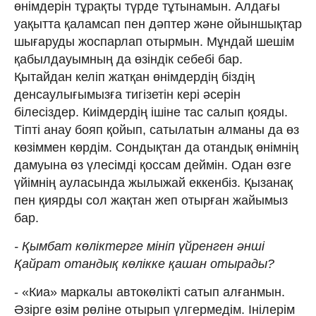
өнімдерін тұрақты түрде тұтынамын. Алдағы
уақытта қаламсап пен дәптер және ойыншықтар
шығаруды жоспарлап отырмын. Мұндай шешім
қабылдауымның да өзіндік себебі бар.
Қытайдан келіп жатқан өнімдердің біздің
денсаулығымызға тигізетін кері әсерін
білесіздер. Киімдердің ішіне тас салып қояды.
Тіпті анау бояп қойып, сатылатын алманы да өз
көзіммен көрдім. Сондықтан да отандық өнімнің
дамуына өз үлесімді қоссам деймін. Одан өзге
үйімнің ауласында жылыжай еккенбіз. Қызанақ
пен қиярды сол жақтан жеп отырған жайымыз
бар.
- Қымбат көліктерге мініп үйренген әнші
Қайрат отандық көлікке қашан отырады?
- «Киа» маркалы автокөлікті сатып алғанмын.
Әзірге өзім рөліне отырып үлгермедім. Інілерім