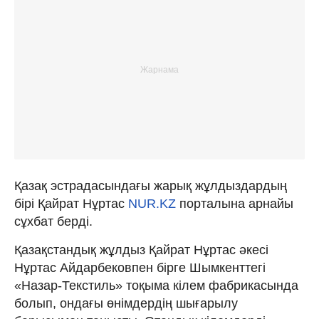
Қазақ эстрадасындағы жарық жұлдыздардың
бірі Қайрат Нұртас
NUR.KZ
порталына арнайы
сұхбат берді.
Қазақстандық жұлдыз Қайрат Нұртас әкесі
Нұртас Айдарбековпен бірге Шымкенттегі
«Назар-Текстиль» тоқыма кілем фабрикасында
болып, ондағы өнімдердің шығарылу