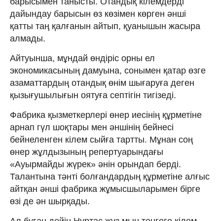
барысымен танысты. Отандық кілемдерді
дайындау барысын өз көзімен көрген әнші
қатты таң қалғанын айтып, қуанышын жасыра
алмады.
Айтуынша, мұндай өндіріс орны ел
экономикасының дамуына, сонымен қатар өзге
азаматтардың отандық өнім шығаруға деген
қызығушылығын оятуға септігін тигізеді.
Фабрика қызметкерлері өнер иесінің құрметіне
арнап гүл шоқтары мен әншінің бейнесі
бейнеленген кілем сыйға тартты. Мұнан соң
өнер жұлдызының репертуарындағы
«Ауырмайды жүрек» әнін орындап берді.
Талантына тәнті болғандардың құрметіне алғыс
айтқан әнші фабрика жұмысшыларымен бірге
өзі де ән шырқады.
Ал бұған дейін Нұртас жүз мың теңгеге кілем