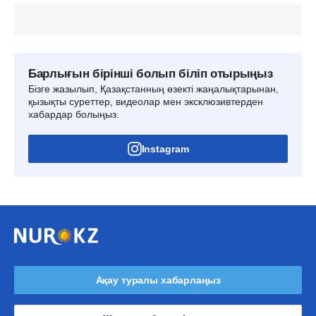
Барлығын бірінші болып біліп отырыңыз
Бізге жазылып, Қазақстанның өзекті жаңалықтарынан,
қызықты суреттер, видеолар мен эксклюзивтерден
хабардар болыңыз.
Instagram
Ақау туралы хабарлаңыз