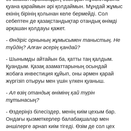
қуана қараймын әрі қолдаймын. Мұндай жұмыс
екінің бірінің қолынан келе бермейді. Сол
себептен де қазақстандықтар отандық өнімді
әрқашан қолдауы қажет.
- Өндіріс орнының жұмысымен таныстың. Не
түйдің? Алған әсерің қандай?
- Шынымды айтайын ба, қатты таң қалдым.
Қуандым. Қазақ азаматтарының осындай
жобаға инвестиция құйып, оны әрмен қарай
жүргізіп отыруы мен үшін үлкен қуаныш.
- Ал өзің отандық өнімінң қай түрін
тұтынасың?
- Өздеріңіз білесіздер, менің киім цехым бар.
Ондағы қызметкерлер балабақшалар мен
әншілерге арнап киім тігеді. Өзім де сол цех