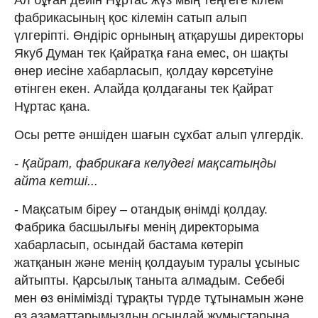
фабрикасының қос кілемін сатып алып
үлгеріпті. Өндіріс орнының атқарушы директоры
Якуб Думан тек Қайратқа ғана емес, он шақты
өнер иесіне хабарласып, қолдау көрсетуіне
өтінген екен. Алайда қолдағаны тек Қайрат
Нұртас қана.
Осы ретте әншіден шағын сұхбат алып үлгердік.
- Қайрат, фабрикаға келудегі мақсатыңды
айта кетші...
- Мақсатым біреу – отандық өнімді қолдау.
Фабрика басшылығы менің директорыма
хабарласып, осындай бастама көтеріп
жатқанын және менің қолдауым туралы ұсыныс
айтыпты. Қарсылық таныта алмадым. Себебі
мен өз өнімімізді тұрақты түрде тұтынамын және
өз азаматтарымыздың осындай жұмыстарына