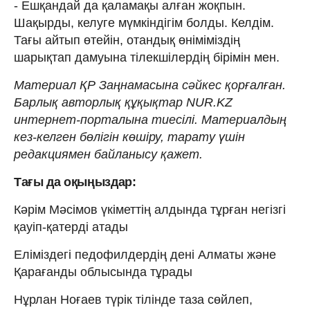
- Ешқандай да қаламақы алған жоқпын.
Шақырды, келуге мүмкіндігім болды. Келдім.
Тағы айтып өтейін, отандық өніміміздің
шарықтап дамуына тілекшілердің бірімін мен.
Материал ҚР Заңнамасына сәйкес қорғалған.
Барлық авторлық құқықтар NUR.KZ
интернет-порталына тиесілі. Материалдың
кез-келген бөлігін көшіру, тарату үшін
редакциямен байланысу қажет.
Тағы да оқыңыздар:
Кәрім Мәсімов үкіметтің алдында тұрған негізгі
қауіп-қатерді атады
Еліміздегі педофилдердің дені Алматы және
Қарағанды облысында тұрады
Нұрлан Ноғаев түрік тілінде таза сөйлеп,