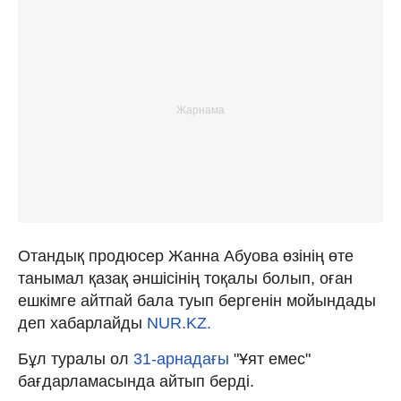
Отандық продюсер Жанна Абуова өзінің өте
танымал қазақ әншісінің тоқалы болып, оған
ешкімге айтпай бала туып бергенін мойындады
деп хабарлайды
NUR.KZ.
Бұл туралы ол
31-арнадағы
"Ұят емес"
бағдарламасында айтып берді.