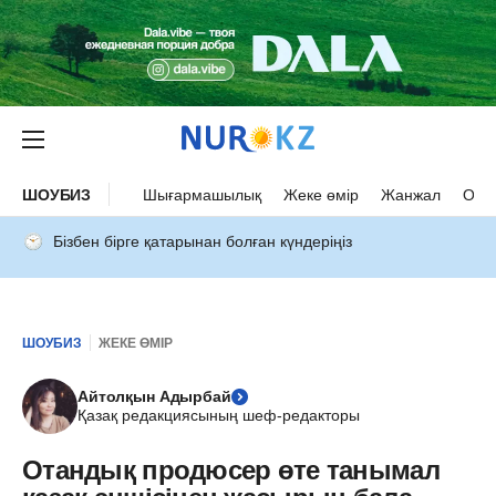
ШОУБИЗ
Шығармашылық
Жеке өмір
Жанжал
Оқыс
Бізбен бірге қатарынан болған күндеріңіз
ШОУБИЗ
ЖЕКЕ ӨМІР
Айтолқын Адырбай
Қазақ редакциясының шеф-редакторы
Отандық продюсер өте танымал