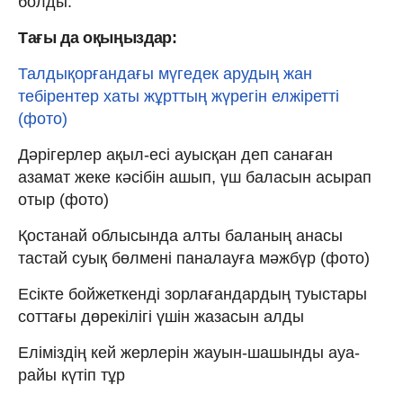
болды.
Тағы да оқыңыздар:
Талдықорғандағы мүгедек арудың жан
тебірентер хаты жұрттың жүрегін елжіретті
(фото)
Дәрігерлер ақыл-есі ауысқан деп санаған
азамат жеке кәсібін ашып, үш баласын асырап
отыр (фото)
Қостанай облысында алты баланың анасы
тастай суық бөлмені паналауға мәжбүр (фото)
Есікте бойжеткенді зорлағандардың туыстары
соттағы дөрекілігі үшін жазасын алды
Еліміздің кей жерлерін жауын-шашынды ауа-
райы күтіп тұр