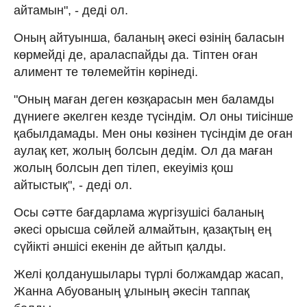
айтамын", - деді ол.
Оның айтуынша, баланың әкесі өзінің баласын
көрмейді де, араласпайды да. Тіптен оған
алимент те төлемейтін көрінеді.
"Оның маған деген көзқарасын мен баламды
дүниеге әкелген кезде түсіндім. Ол оны тиісінше
қабылдамады. Мен оны көзінен түсіндім де оған
аулақ кет, жолың болсын дедім. Ол да маған
жолың болсын деп тілеп, екеуіміз қош
айтыстық", - деді ол.
Осы сәтте бағдарлама жүргізушісі баланың
әкесі орысша сөйлей алмайтын, қазақтың ең
сүйікті әншісі екенін де айтып қалды.
Желі қолданушылары түрлі болжамдар жасап,
Жанна Абуованың ұлының әкесін таппақ