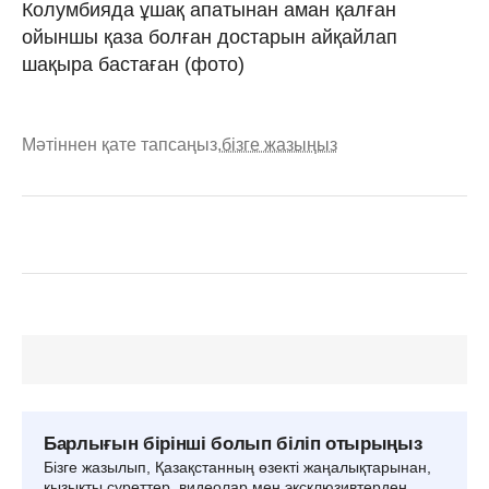
Колумбияда ұшақ апатынан аман қалған
ойыншы қаза болған достарын айқайлап
шақыра бастаған (фото)
Мәтіннен қате тапсаңыз,
бізге жазыңыз
Барлығын бірінші болып біліп отырыңыз
Бізге жазылып, Қазақстанның өзекті жаңалықтарынан,
қызықты суреттер, видеолар мен эксклюзивтерден