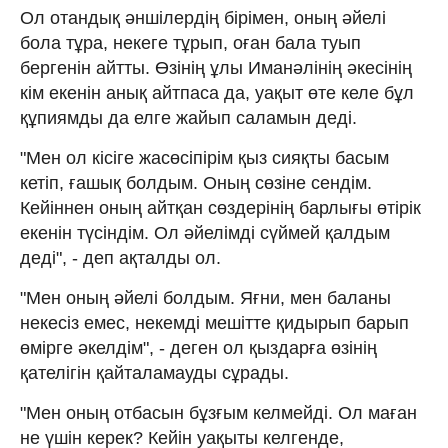
Ол отандық әншілердің бірімен, оның әйелі
бола тұра, некеге тұрып, оған бала туып
бергенін айтты. Өзінің ұлы Иманәлінің әкесінің
кім екенін анық айтпаса да, уақыт өте келе бұл
құпиямды да елге жайып саламын деді.
"Мен ол кісіге жасөсіпірім қыз сияқты басым
кетіп, ғашық болдым. Оның сөзіне сендім.
Кейіннен оның айтқан сөздерінің барлығы өтірік
екенін түсіндім. Ол әйелімді сүймей қалдым
деді", - деп ақталды ол.
"Мен оның әйелі болдым. Яғни, мен баланы
некесіз емес, некемді мешітте қидырып барып
өмірге әкелдім", - деген ол қыздарға өзінің
қателігін қайталамауды сұрады.
"Мен оның отбасын бұзғым келмейді. Ол маған
не үшін керек? Кейін уақыты келгенде,