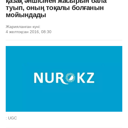
қазақ әншісінен жасырын бала
туып, оның тоқалы болғанын
мойындады
Жарияланған күні:
4 желтоқсан 2016, 08:30
: UGC