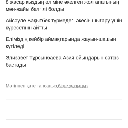
8 жасар қыздың өліміне әкелген жол апатының
мән-жайы белгілі болды
Айсәуле Бақытбек түрмедегі әкесін шығару үшін
күресетінін айтты
Еліміздің кейбір аймақтарында жауын-шашын
күтіледі
Элизабет Тұрсынбаева Азия ойындарын сәтсіз
бастады
Мәтіннен қате тапсаңыз,
бізге жазыңыз