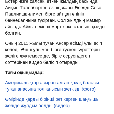
Естеріңізге салсақ, өткен жылдың басында
Айқын Төлепберген өзінің жары Әселді Сосо
Павлиашвилимен бірге айтқан әнінің
бейнебаянына түсірген. Сол жылдың мамыр
айында Айқын екінші мәрте әке атанып, қызды
болған.
Оның 2011 жылы туған Аңсар есімді ұлы өсіп
келеді. Әнші ұлымен бірге түскен суреттерін
желіге жүктемесе де, бірге серуендеген
сәттерінен видео бөлісіп отырады.
Тағы оқыңыздар:
Америкалықтар асырап алған қазақ баласы
туған анасына толғанысын жеткізді (фото)
Өмірінде қарды бірінші рет көрген шаңғышы
желіде жұлдыз болды (видео)