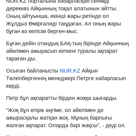
NUR.KZ порталына хабарласқан сенімді
дереккөз Айқынның тоқал алатынын айтты.
Оның айтуынша, екінші жары ретінде ол
Жұлдыз Өмірғалиді таңдаған. Ал оның жары
бұған өз келісім берген-мыс.
Бұған дейін отандық БАҚ-тың бірінде Айқынның
әйелімен ажырасып кеткені туралы ақпарат
тараған-ды.
Осыған байланысты
NUR.KZ
Айқын
Төлепбергеннің менеджері Петрге хабарласып
көрді.
Петр бұл ақпаратты бірден жоққа шығарды.
"Жоқ бұл өтірік әңгіме, ол әйелімен де
ажырасқалы жатқан жоқ. Мұның барлығы
жалған ақпарат. Оларда бәрі жақсы", - деді ол.