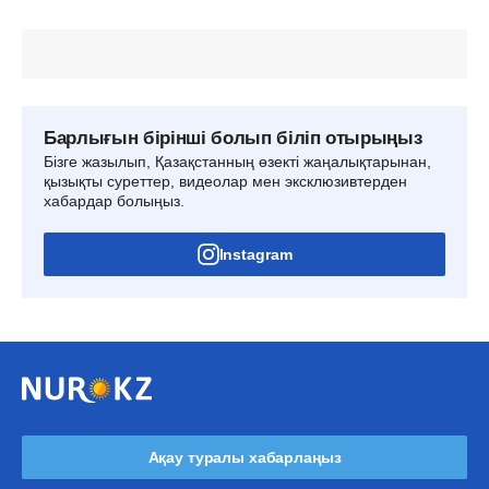
Барлығын бірінші болып біліп отырыңыз
Бізге жазылып, Қазақстанның өзекті жаңалықтарынан,
қызықты суреттер, видеолар мен эксклюзивтерден
хабардар болыңыз.
Instagram
Ақау туралы хабарлаңыз