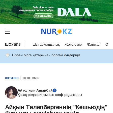
ШОУБИЗ
Шығармашылық
Жеке өмір
Жанжал
Оқыс
Бізбен бірге қатарынан болған күндеріңіз
ШОУБИЗ
ЖЕКЕ ӨМІР
Айтолқын Адырбай
Қазақ редакциясының шеф-редакторы
Айқын Төлепбергеннің "Кешьюдің"