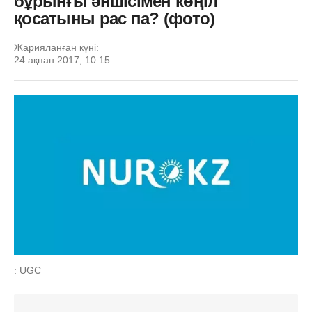
бұрынғы әншісімен көңіл
қосатыны рас па? (фото)
Жарияланған күні:
24 ақпан 2017, 10:15
: UGC