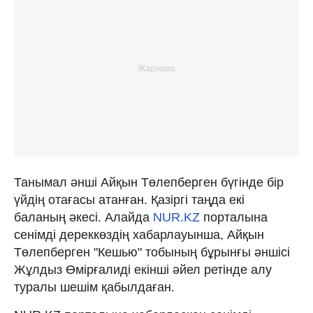
Танымал әнші Айқын Төлепберген бүгінде бір
үйдің отағасы атанған. Қазіргі таңда екі
баланың әкесі. Алайда
NUR.KZ
порталына
сенімді дереккөздің хабарлауынша, Айқын
Төлепберген "Кешью" тобының бұрынғы әншісі
Жұлдыз Өмірғалиді екінші әйел ретінде алу
туралы шешім қабылдаған.