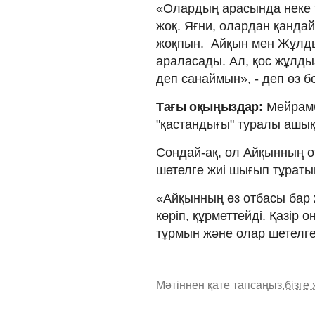
«Олардың арасында неке 
жоқ. Яғни, олардан қандай
жоқпын. Айқын мен Жұлдыз
араласады. Ал, қос жұлды
деп санаймын», - деп өз 
Тағы оқыңыздар:
Мейрамб
"қастандығы" туралы ашық
Сондай-ақ, ол Айқынның о
шетелге жиі шығып тұратын
«Айқынның өз отбасы бар 
көріп, құрметтейді. Қазір
тұрмын және олар шетелге
Мәтіннен қате тапсаңыз,
бізге