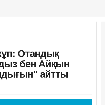
жұп: Отандық
дыз бен Айқын
ндығын" айтты