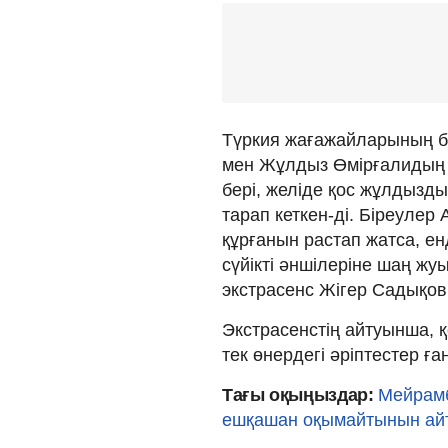
Түркия жағажайларының бі
мен Жұлдыз Өмірғалидың ф
бері, желіде қос жұлдызд
тарап кеткен-ді. Біреулер
құрғанын растап жатса, енд
сүйікті әншілеріне шаң жу
экстрасенс Жігер Садықов
Экстрасенстің айтуынша, 
тек өнердегі әріптестер ға
Тағы оқыңыздар:
Мейрамб
ешқашан оқымайтынын ай