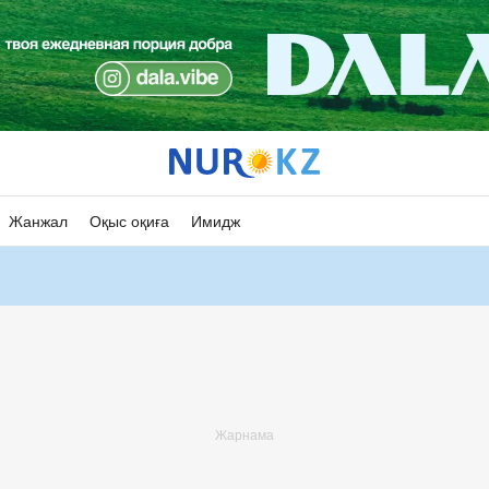
Жанжал
Оқыс оқиға
Имидж