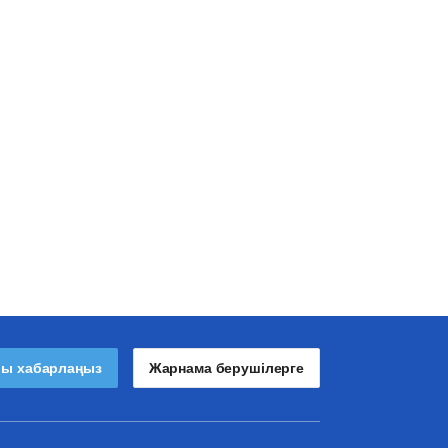
лы хабарлаңыз
Жарнама берушілерге