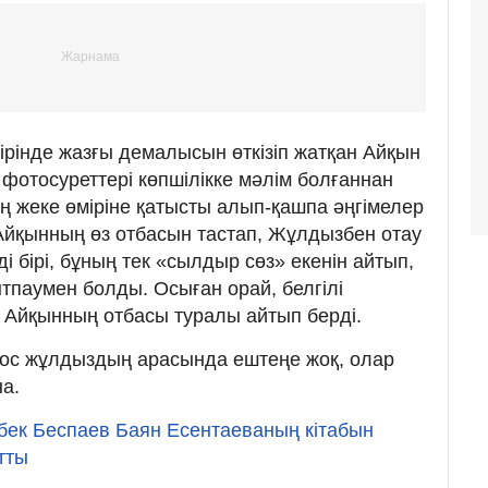
рінде жазғы демалысын өткізіп жатқан Айқын
отосуреттері көпшілікке мәлім болғаннан
ың жеке өміріне қатысты алып-қашпа әңгімелер
 Айқынның өз отбасын тастап, Жұлдызбен отау
і бірі, бұның тек «сылдыр сөз» екенін айтып,
ытпаумен болды. Осыған орай, белгілі
 Айқынның отбасы туралы айтып берді.
қос жұлдыздың арасында ештеңе жоқ, олар
на.
ек Беспаев Баян Есентаеваның кітабын
тты