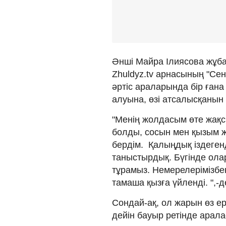
Әнші Майра Ілиясова жұба
Zhuldyz.tv арнасының "Сен
әртіс араларында бір ған
алуына, өзі атсалысқанын 
"Менің жолдасым өте жақсы
болды, сосын мен қызым 
бердім. Қалыңдық іздеген
таныстырдық. Бүгінде ола
тұрамыз. Немерелерімізбен
тамаша қызға үйленді. ",-д
Сондай-ақ, ол жарын өз ерк
дейін бауыр ретінде арал