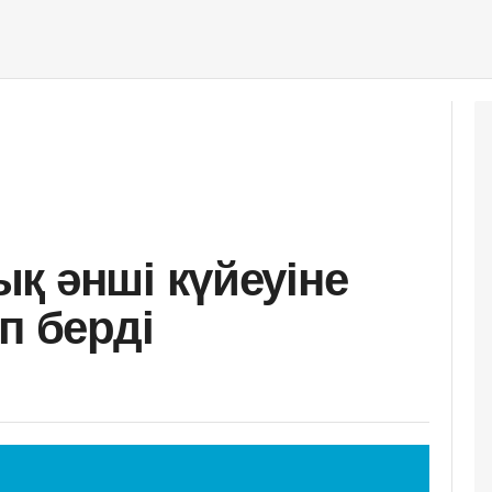
қ әнші күйеуіне
п берді