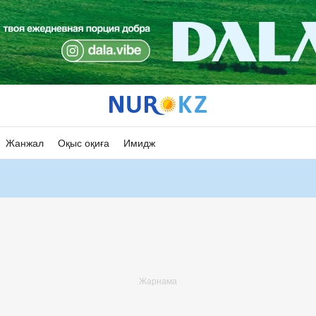
Жанжал
Оқыс оқиға
Имидж