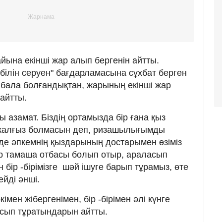
йына екінші жар алып бергенін айтты.
білін серуен" бағдарламасына сұхбат берген
а бала болғандықтан, жарының екінші жар
айтты.
 азамат. Біздің ортамызда бір ғана қыз
жалғыз болмасын деп, ризашылығымды
де әпкемнің қыздарының достарымен өзіміз
р тамаша отбасы болып отыр, араласып
 бір -бірімізге шәй ішуге барып тұрамыз, өте
ейді әнші.
імен жібергенімен, бір -бірімен әлі күнге
асып тұратындарын айтты.