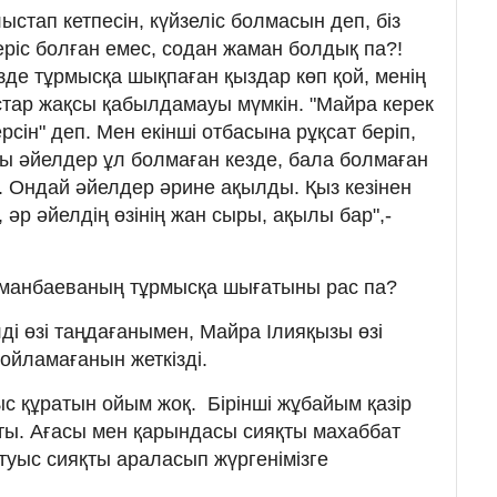
ыстап кетпесін, күйзеліс болмасын деп, біз
керіс болған емес, содан жаман болдық па?!
зде тұрмысқа шықпаған қыздар көп қой, менің
стар жақсы қабылдамауы мүмкін. "Майра керек
ерсін" деп. Мен екінші отбасына рұқсат беріп,
ы әйелдер ұл болмаған кезде, бала болмаған
ы. Ондай әйелдер әрине ақылды. Қыз кезінен
 әр әйелдің өзінің жан сыры, ақылы бар",-
манбаеваның тұрмысқа шығатыны рас па?
лді өзі таңдағанымен, Майра Ілияқызы өзі
 ойламағанын жеткізді.
ыс құратын ойым жоқ. Бірінші жұбайым қазір
ты. Ағасы мен қарындасы сияқты махаббат
 туыс сияқты араласып жүргенімізге