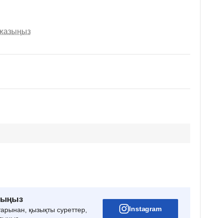
 жазыңыз
рыңыз
Instagram
тарынан, қызықты суреттер,