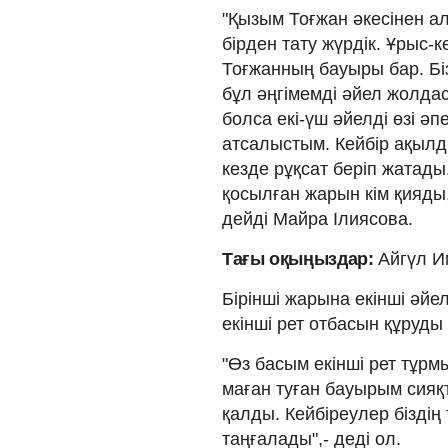
"Қызым Тоғжан әкесінен ал
бірден тату жүрдік. Ұрыс-
Тоғжанның бауыры бар. Бі
бұл әңгімемді әйел жолда
болса екі-үш әйелді өзі әп
атсалыстым. Кейбір ақылд
кезде рұқсат беріп жатад
қосылған жарын кім қияды,
дейді Майра Ілиясова.
Тағы оқыңыздар:
Айгүл И
Бірінші жарына екінші әйе
екінші рет отбасын құруды
"Өз басым екінші рет тұрм
маған туған бауырым сияқ
қалды. Кейбіреулер біздің
таңғалады",- деді ол.