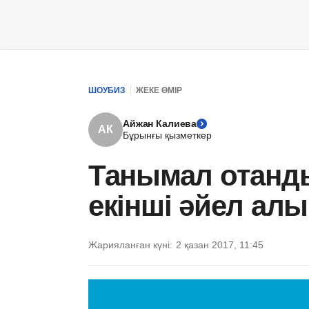
ШОУБИЗ
ЖЕКЕ ӨМІР
Айжан Калиева
АК
Бұрынғы қызметкер
Танымал отанды
екінші әйел алы
Жарияланған күні:
2 қазан 2017, 11:45