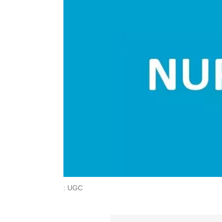
: UGC