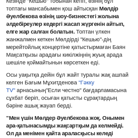
Кезінде "Кешью" тобынан кетіп, өзінің бұл
топтағы мансабымен қош айтысқан
Мөлдір
Әуелбекова өзінің шоу-бизнестегі жолына
әлдебіреулер кедергі жасап жүргенін айтып,
елге жар салған болатын.
Топтан үлкен
жанжалмен кеткен Мөлдірді "Кешью"-дің
мерейтойлық концертіне қатыстырмаған Баян
Мақсатқызы арадағы кикілжіңнің жуық арада
шешіле қоймайтынын көрсеткен еді.
Осы уақытқа дейін бұл жайт туралы жақ ашпай
келген Бағым Мұхитденова
"Гәкку
TV"
арнасының"Если честно" бағдарламасына
сұхбат беріп, осыған қатысты сұрақтардың
бәріне ашық жауап берді.
"Мен үшін Мөлдер Әуелбекова жоқ. Онымен
ара-қатынасымды жақсартқым да келмейді.
Ол да менімен қайта араласқысы келеді