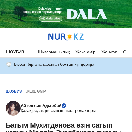
ШОУБИЗ
Шығармашылық
Жеке өмір
Жанжал
Оқыс
Бізбен бірге қатарынан болған күндеріңіз
ШОУБИЗ
ЖЕКЕ ӨМІР
Айтолқын Адырбай
Қазақ редакциясының шеф-редакторы
Бағым Мұхитденова өзін сатып