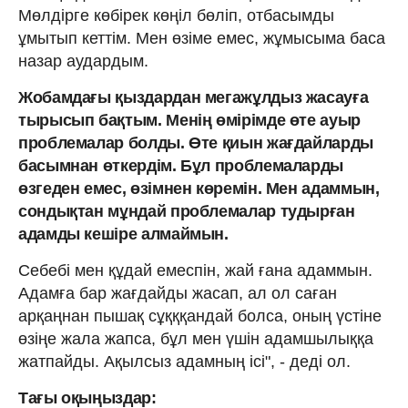
Мөлдірге көбірек көңіл бөліп, отбасымды
ұмытып кеттім. Мен өзіме емес, жұмысыма баса
назар аудардым.
Жобамдағы қыздардан мегажұлдыз жасауға
тырысып бақтым. Менің өмірімде өте ауыр
проблемалар болды. Өте қиын жағдайларды
басымнан өткердім. Бұл проблемаларды
өзгеден емес, өзімнен көремін. Мен адаммын,
сондықтан мұндай проблемалар тудырған
адамды кешіре алмаймын.
Себебі мен құдай емеспін, жай ғана адаммын.
Адамға бар жағдайды жасап, ал ол саған
арқаңнан пышақ сұқққандай болса, оның үстіне
өзіңе жала жапса, бұл мен үшін адамшылыққа
жатпайды. Ақылсыз адамның ісі", - деді ол.
Тағы оқыңыздар: