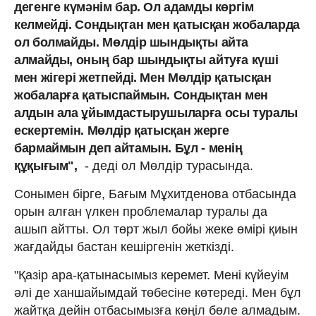
дегенге күмәнім бар. Ол адамды көргім
келмейді. Сондықтан мен қатысқан жобаларда
ол болмайды. Мөлдір шындықты айта
алмайды, оның бар шындықты айтуға күші
мен жігері жетпейді. Мен Мөлдір қатысқан
жобаларға қатыспаймын. Сондықтан мен
алдын ала ұйымдастырушыларға осы туралы
ескертемін. Мөлдір қатысқан жерге
бармаймын деп айтамын. Бұл - менің
құқығым",
- деді ол Мөлдір турасында.
Сонымен бірге, Бағым Мұхитденова отбасында
орын алған үлкен проблемалар туралы да
ашып айтты. Ол төрт жыл бойы жеке өмірі қиын
жағдайды бастан кешіргенін жеткізді.
"Қазір ара-қатынасымыз керемет. Мені күйеуім
әлі де ханшайымдай төбесіне көтереді. Мен бұл
жайтқа дейін отбасымызға көңіл бөле алмадым.