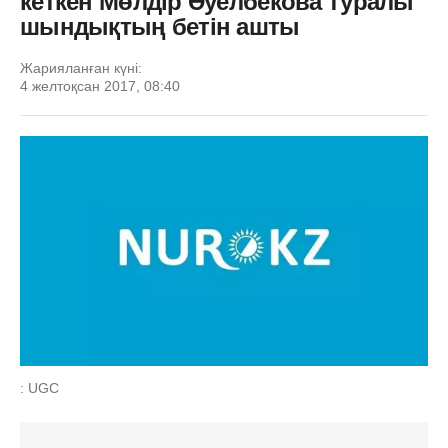
кеткен Мөлдір Әуелбекова туралы
шындықтың бетін ашты
Жарияланған күні:
4 желтоқсан 2017, 08:40
: UGC