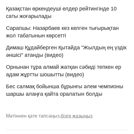
Қазақстан өркендеуші елдер рейтингінде 10
саты жоғарылады
Сарапшы: Назарбаев кез келген тығырықтан
жол табатынын көрсетті
Димаш Құдайберген Қытайда "Жылдың ең үздік
әншісі" атанды (видео)
Орнынан тұра алмай жатқан сәбиді тепкен ер
адам жұртты шошытты (видео)
Бес салмақ бойынша бұрынғы әлем чемпионы
шаршы алаңға қайта оралатын болды
Мәтіннен қате тапсаңыз,
бізге жазыңыз