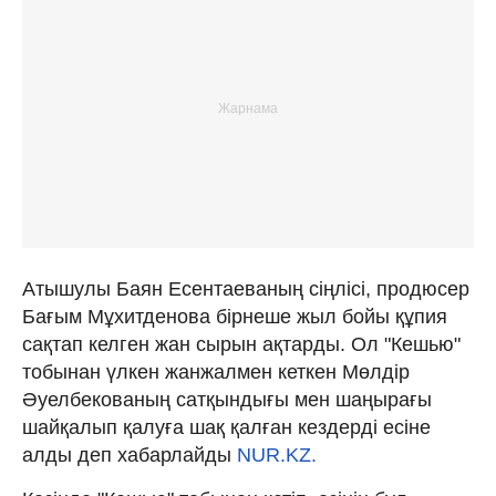
Атышулы Баян Есентаеваның сіңлісі, продюсер
Бағым Мұхитденова бірнеше жыл бойы құпия
сақтап келген жан сырын ақтарды. Ол "Кешью"
тобынан үлкен жанжалмен кеткен Мөлдір
Әуелбекованың сатқындығы мен шаңырағы
шайқалып қалуға шақ қалған кездерді есіне
алды деп хабарлайды
NUR.KZ.