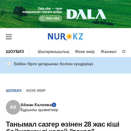
ШОУБИЗ
Шығармашылық
Жеке өмір
Жанжал
Оқыс
Бізбен бірге қатарынан болған күндеріңіз
ШОУБИЗ
ЖЕКЕ ӨМІР
Айжан Калиева
АК
Бұрынғы қызметкер
Танымал сазгер өзінен 28 жас кіші