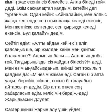
кімнің жас екенін сіз білмейсіз, Алла біледі ғой»
деді. Өзім сасқалақтап қалдым, кетейін деп
тұрғанмын. Одан кейін: «Айналайын, мен алпыс
жасқа келгенде сен отыз жасқа келеді екенсің.
Мен жетпіске келгенде, сен қырыққа келеді
екенсің. Бұл қалай?» дедім.
Сөйтіп едім: «Алты айдан кейін сіз өліп
қалсаңыз ше, бір жылдан кейін мен қайтыс
болсам ше?! Адамның басы — Алланың добы
ғой. Тағдырыңызды сіз қайдан білесіз?!» деді.
Мен өзім ыңғайсызданып, екінші рет тосылып
қалдым да: «Мінезім жаман еді. Саған бір апта
уақыт берейін, ойлан, сосын бір жауабын
айтарсың» дедім. Бір апта өткен соң
хабарласып едім, келісімін берді»,-деді
Жарылқасын Дәулет.
Сазгер екінші жарын алу үшін үйдегі