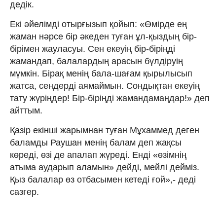
дедік.
Екі әйелімді отырғызып қойып: «Өмірде ең
жаман нәрсе бір әкеден туған ұл-қыздың бір-
бірімен жауласуы. Сен екеуің бір-біріңді
жамандап, балалардың арасын бүлдіруің
мүмкін. Бірақ менің бала-шағам қырылысып
жатса, сендерді аямаймын. Сондықтан екеуің
тату жүріңдер! Бір-біріңді жамандамаңдар!» деп
айттым.
Қазір екінші жарымнан туған Мұхаммед деген
баламды Раушан менің балам деп жақсы
көреді, өзі де апалап жүреді. Енді «өзімнің
атыма аударып аламын» дейді, мейлі дейміз.
Қыз балалар өз отбасымен кетеді ғой»,- деді
сазгер.