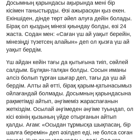
Досымның қарындасы ақырында мені бір
кісімен таныстырды. Өзі ажырасқан қыз екен.
Екіншіден, дінде төрт әйел алуға дейін болады.
Бірақ ол қыздың мінезі қиындау болды, өзі 24
жаста. Содан мен: «Саған үш ай уақыт берейін,
мінезіңді түзетсең алайын» деп ол қызға үш ай
уақыт бердім.
Үш айдан кейін тағы да қытығына тиіп, сөйлей
салдым. Бұлқан-талқан болды. Сосын иманы
әлсіз болып тұрған шығар деп, тағы да үш ай
бердім. Алты ай өтті, бірақ қарым-қатынасымыз
ойлағандай болмады. Досымның қарындасына
рақметімді айтып, әңгімеміз жараспағанын
жеткіздім. Осылай әңгімеден әңгіме туындап, ол
кісі өзінің қызының үйде отырғанын айтып
қалды. Ағам: «Осыдан тұрмысқа шықпасаң, бір
шалға беремін» деп әзілдеп еді, не болса соған