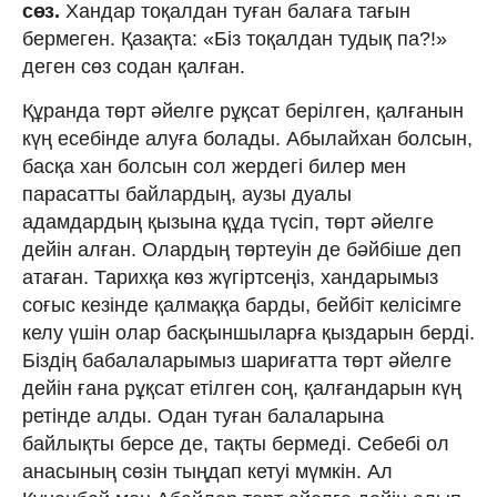
сөз.
Хандар тоқалдан туған балаға тағын
бермеген. Қазақта: «Біз тоқалдан тудық па?!»
деген сөз содан қалған.
Құранда төрт әйелге рұқсат берілген, қалғанын
күң есебінде алуға болады. Абылайхан болсын,
басқа хан болсын сол жердегі билер мен
парасатты байлардың, аузы дуалы
адамдардың қызына құда түсіп, төрт әйелге
дейін алған. Олардың төртеуін де бәйбіше деп
атаған. Тарихқа көз жүгіртсеңіз, хандарымыз
соғыс кезінде қалмаққа барды, бейбіт келісімге
келу үшін олар басқыншыларға қыздарын берді.
Біздің бабалаларымыз шариғатта төрт әйелге
дейін ғана рұқсат етілген соң, қалғандарын күң
ретінде алды. Одан туған балаларына
байлықты берсе де, тақты бермеді. Себебі ол
анасының сөзін тыңдап кетуі мүмкін. Ал