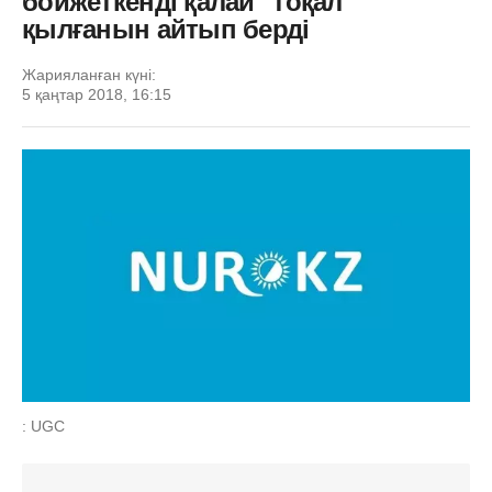
бойжеткенді қалай "тоқал"
қылғанын айтып берді
Жарияланған күні:
5 қаңтар 2018, 16:15
: UGC