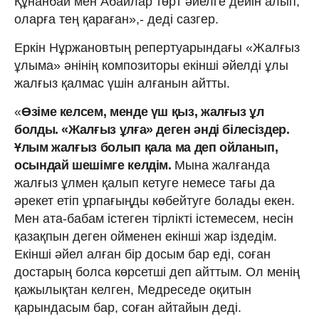
Құнанбай мен Абайлар төрт әйелге дейін алып,
оларға тең қараған»,- деді сазгер.
Еркін Нұржановтың репертуарындағы «Жалғыз
ұлыма» әнінің композиторы екінші әйелді ұлы
жалғыз қалмас үшін алғанын айтты.
«
Өзіме келсем, менде үш қыз, жалғыз ұл
болды. «Жалғыз ұлға» деген әнді білесіздер.
Ұлым жалғыз болып қала ма деп ойланып,
осындай шешімге келдім.
Мына жалғанда
жалғыз ұлмен қалып кетуге немесе тағы да
әрекет етіп ұрпағыңды көбейтуге болады екен.
Мен ата-бабам істеген тірлікті істемесем, несін
қазақпын деген ойменен екінші жар іздедім.
Екінші әйел алған бір досым бар еді, соған
достарың болса көрсетші деп айттым. Ол менің
қажылықтан келген, Медреседе оқитын
қарындасым бар, соған айтайын деді.