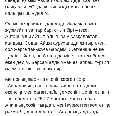
сенеді. Қызым жылап қалды» деді. Сол кез
байқамай: «Онда қызыңызды маған бере
салыңызшы» дедім.
Ол кісі «көрейік онда» деді. Исламда әзіл
жүрмейтін заттар бар, оның бірі –неке.
Айтарымды айтып алып, өзім сасқалақтап
қалдым. Содан Айша ауруханада жатыр екен,
сол жерге танысуға бардым. Жеткенше неше
түрліні ойлап, не болса да мінезі жақсы болса
екен дедім. Барсам алдымнан өзі аппақ, түрі әп-
әдемі жас қыз келе жатыр.
Мен оның жас қыз екенін көрген соң:
«Айналайын, сен тым жас және өте әдемі
екенсің! Мен саған лайық емеспін! Сенің өзіңнің
теңің болатын 25-27 жастағы жігіттер бар.
Анаңның сөзін тыңдап, мені құрметтеп келгеніңе
рақмет!»,-деп едім, ол: «Алланың алдында