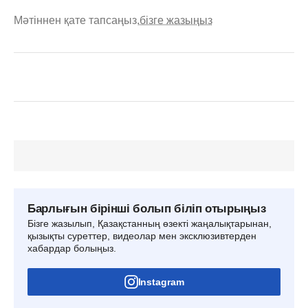
Мәтіннен қате тапсаңыз,
бізге жазыңыз
Барлығын бірінші болып біліп отырыңыз
Бізге жазылып, Қазақстанның өзекті жаңалықтарынан,
қызықты суреттер, видеолар мен эксклюзивтерден
хабардар болыңыз.
Instagram