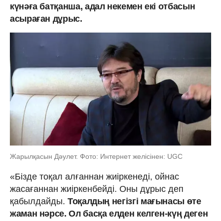
күнәға батқанша, адал некемен екі отбасын
асыраған дұрыс.
Жарылқасын Дәулет. Фото: Интернет желісінен: UGC
«Бізде тоқал алғаннан жиіркенеді, ойнас
жасағаннан жиіркенбейді. Оны дұрыс деп
қабылдайды.
Тоқалдың негізгі мағынасы өте
жаман нәрсе. Ол басқа елден келген-күң деген