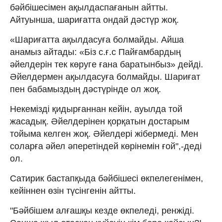
бәйбішесімен ақылдаспағанын айтты.
Айтуынша, шариғатта ондай дәстүр жоқ.
«Шариғатта ақылдасуға болмайды. Айша
анамыз айтады: «Біз с.ғ.с Пайғамбардың
әйелдерін тек көруге ғана баратынбыз» дейді.
Әйелдермен ақылдасуға болмайды. Шариғат
пен бабамыздың дәстүрінде ол жоқ.
Некемізді қидырғаннан кейін, ауылда той
жасадық. Әйелдерінен қорқатын достарым
тойыма келген жоқ. Әйелдері жібермеді. Мен
соларға әйел әперетіндей көрінемін ғой",-деді
ол.
Сатирик бастапқыда бәйбішесі өкпелегенімен,
кейіннен өзін түсінгенін айтты.
"Бәйбішем алғашқы кезде өкпеледі, ренжіді.