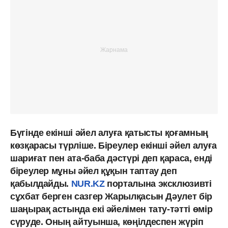
Бүгінде екінші әйел алуға қатысты қоғамның
көзқарасы түрліше. Біреулер екінші әйел алуға
шариғат пен ата-баба дәстүрі деп қараса, енді
біреулер мұны әйел құқын таптау деп
қабылдайды.
NUR.KZ
порталына эксклюзивті
сұхбат берген сазгер Жарылқасын Дәулет бір
шаңырақ астында екі әйелімен тату-тәтті өмір
сүруде. Оның айтуынша, көңілдеспен жүріп