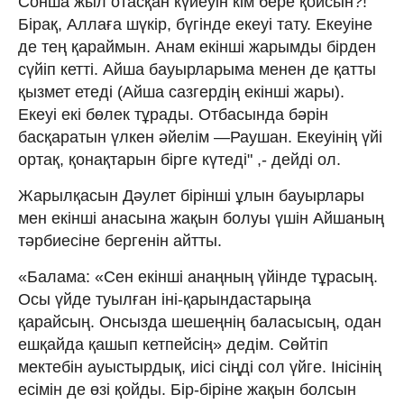
Сонша жыл отасқан күйеуін кім бере қойсын?!
Бірақ, Аллаға шүкір, бүгінде екеуі тату. Екеуіне
де тең қараймын. Анам екінші жарымды бірден
сүйіп кетті. Айша бауырларыма менен де қатты
қызмет етеді (Айша сазгердің екінші жары).
Екеуі екі бөлек тұрады. Отбасында бәрін
басқаратын үлкен әйелім —Раушан. Екеуінің үйі
ортақ, қонақтарын бірге күтеді" ,- дейді ол.
Жарылқасын Дәулет бірінші ұлын бауырлары
мен екінші анасына жақын болуы үшін Айшаның
тәрбиесіне бергенін айтты.
«Балама: «Сен екінші анаңның үйінде тұрасың.
Осы үйде туылған іні-қарындастарыңа
қарайсың. Онсызда шешеңнің баласысың, одан
ешқайда қашып кетпейсің» дедім. Сөйтіп
мектебін ауыстырдық, иісі сіңді сол үйге. Інісінің
есімін де өзі қойды. Бір-біріне жақын болсын