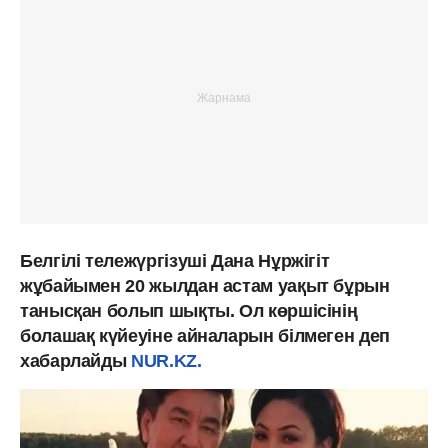
Белгілі тележүргізуші Дана Нұржігіт
жұбайымен 20 жылдан астам уақыт бұрын
танысқан болып шықты. Ол көршісінің
болашақ күйеуіне айналарын білмеген деп
хабарлайды
NUR.KZ.