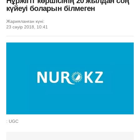
Нұржігіт көршісінің 20 жылдан соң
күйеуі боларын білмеген
Жарияланған күні:
23 сәуір 2018, 10:41
: UGC