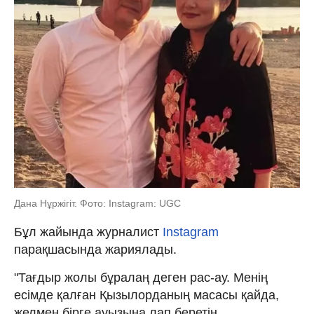
Дана Нұржігіт. Фото: Instagram: UGC
Бұл жайында журналист
Instagram
парақшасында жариялады.
"Тағдыр жолы бұралаң деген рас-ау. Менің
есімде қалған Қызылорданың масасы қайда,
желмен бірге ауызыңа лап беретін