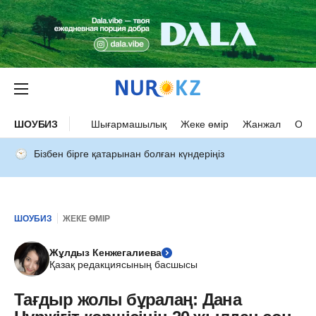
ШОУБИЗ
Шығармашылық
Жеке өмір
Жанжал
Оқыс
Бізбен бірге қатарынан болған күндеріңіз
ШОУБИЗ
ЖЕКЕ ӨМІР
Жұлдыз Кенжегалиева
Қазақ редакциясының басшысы
Тағдыр жолы бұралаң: Дана