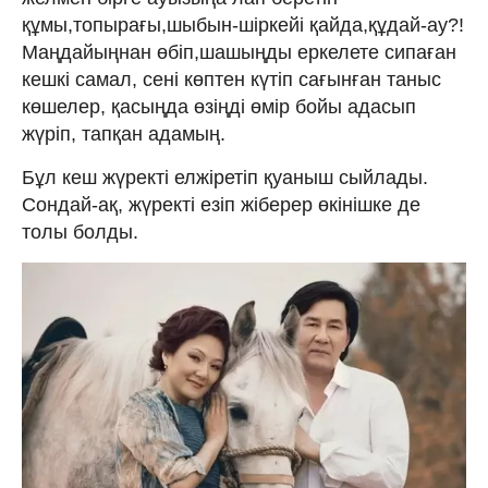
құмы,топырағы,шыбын-шіркейі қайда,құдай-ау?!
Маңдайыңнан өбіп,шашыңды еркелете сипаған
кешкі самал, сені көптен күтіп сағынған таныс
көшелер, қасыңда өзіңді өмір бойы адасып
жүріп, тапқан адамың.
Бұл кеш жүректі елжіретіп қуаныш сыйлады.
Сондай-ақ, жүректі езіп жіберер өкінішке де
толы болды.