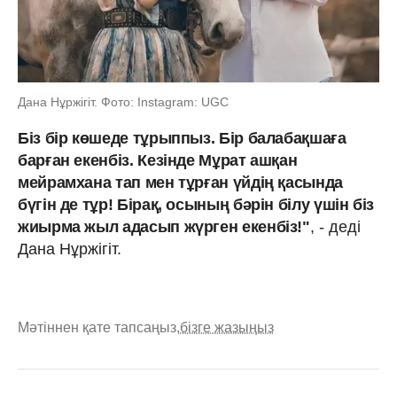
Дана Нұржігіт. Фото: Instagram: UGC
Біз бір көшеде тұрыппыз. Бір балабақшаға
барған екенбіз. Кезінде Мұрат ашқан
мейрамxана тап мен тұрған үйдің қасында
бүгін де тұр! Бірақ, осының бәрін білу үшін біз
жиырма жыл адасып жүрген екенбіз!"
, - деді
Дана Нұржігіт.
Мәтіннен қате тапсаңыз,
бізге жазыңыз