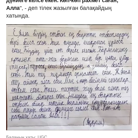
дүниеге келсе екен. Көп-көп рахмет саған,
Алла
", - деп тілек жазылған балақайдың
хатында.
Баланың хаты: UGC