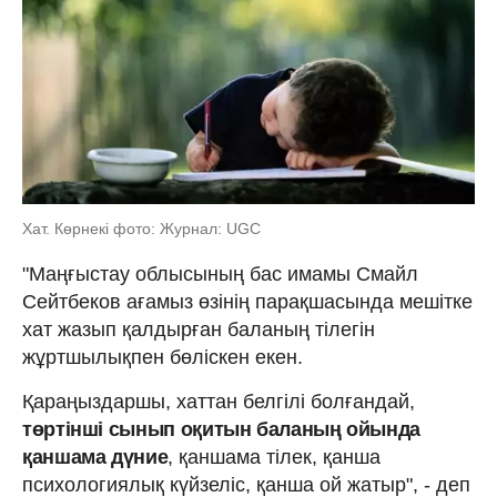
Хат. Көрнекі фото: Журнал: UGC
"Маңғыстау облысының бас имамы Смайл
Сейтбеков ағамыз өзінің парақшасында мешітке
хат жазып қалдырған баланың тілегін
жұртшылықпен бөліскен екен.
Қараңыздаршы, хаттан белгілі болғандай,
төртінші сынып оқитын баланың ойында
қаншама дүние
, қаншама тілек, қанша
психологиялық күйзеліс, қанша ой жатыр", - деп