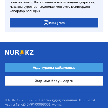
Бізге жазылып, Қазақстанның өзекті жаңалықтарынан,
қызықты суреттер, видеолар мен эксклюзивтерден
хабардар болыңыз.
Instagram
Ақау туралы хабарлаңыз
Жарнама берушілерге
® NUR.KZ 2009-2026 Барлық құқық қорғалған 01.08.2024
жылғы № KZ43VPY00098001 куәлік.