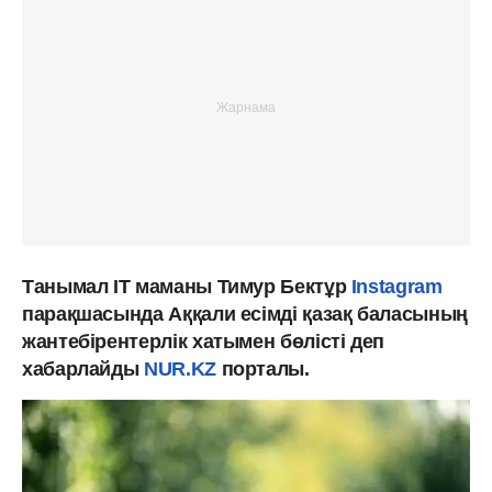
Танымал IT маманы Тимур Бектұр
Instagram
парақшасында Аққали есімді қазақ баласының
жантебірентерлік хатымен бөлісті деп
хабарлайды
NUR.KZ
порталы.