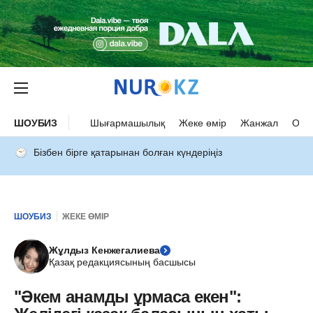
ШОУБИЗ
Шығармашылық
Жеке өмір
Жанжал
Оқыс
Бізбен бірге қатарынан болған күндеріңіз
ШОУБИЗ
ЖЕКЕ ӨМІР
Жұлдыз Кенжегалиева
Қазақ редакциясының басшысы
"Әкем анамды ұрмаса екен":