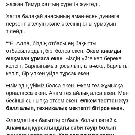
жазған Тимур хаттың суретін жүктеді.
Хатта балақай анасының аман-есен дүниеге
перзент әкелуін және әкесінің оны ұрмауын
тілейді.
""Е, Алла, біздің отбасы ең бақытты
отбасылардың бірі болса екен.
Әкем анамды
ешқашан ұрмаса екен
. Біздің үйге көп береке
келсін. Барлығымыз қосылып, ата-әже, барлығы
келіп, бір үлкен үйде тұрсақ екен.
Өзіміздің үйіміз болса екен. Әкем тез жұмысқа
орналасса екен. Анам тез айлық алса екен. Мен
бесінші сыныпқа өтсем екен.
Әпкем тесттен жүз
балл алып, техникалық мектепті бітірсе екен.
Әлемдегі ең бақытты отбасы болып кетейік.
Анамның құрсағындағы сәби тәуір болып