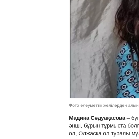
Фото әлеуметтік желілерден алы
Мадина Сәдуақасова
– бү
әнші, бұрын тұрмыста бол
ол, Олжасқа ол туралы мү