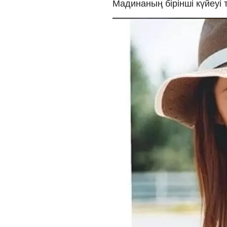
Мадинаның бірінші күйеуі