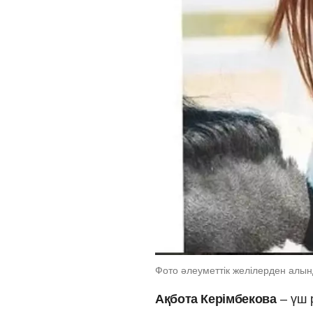
Фото әлеуметтік желілерден алы
Ақбота Керімбекова
– үш 