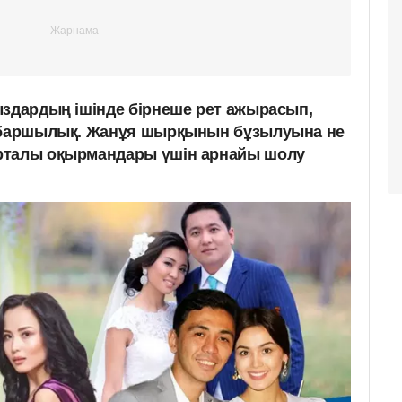
ыздардың ішінде бірнеше рет ажырасып,
р баршылық. Жанұя шырқынын бұзылуына не
талы оқырмандары үшін арнайы шолу