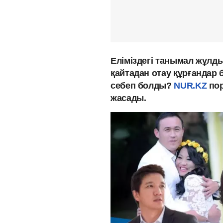
Еліміздегі танымал жұлд
қайтадан отау құрғанда
себеп болды?
NUR.KZ
пор
жасады.