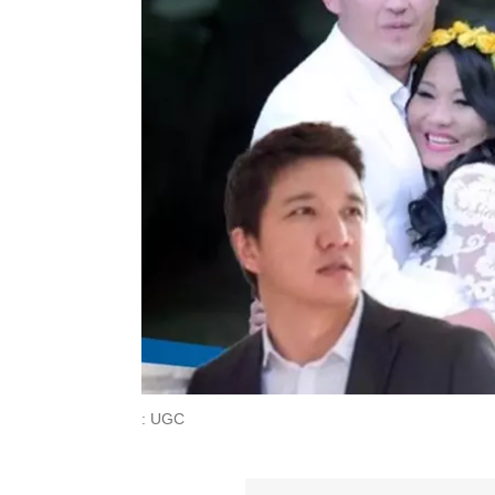
: UGC