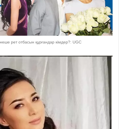
неше рет отбасын құрғандар кімдер?: UGC