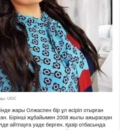
нды: UGC
гінде жары Олжаспен бір ұл өсіріп отырған
ған. Бірінші жұбайымен 2008 жылы ажырасқан
лде айтпауға уәде берген. Қазір отбасында