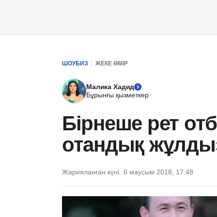
ШОУБИЗ
ЖЕКЕ ӨМІР
Малика Хадид
Бұрынғы қызметкер
Бірнеше рет от
отандық жұлды
Жарияланған күні:
6 маусым 2018, 17:48