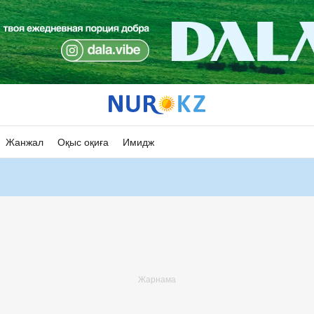
Жанжал
Оқыс оқиға
Имидж