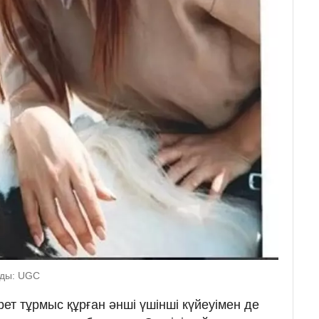
нды: UGC
рет тұрмыс құрған әнші үшінші күйеуімен де