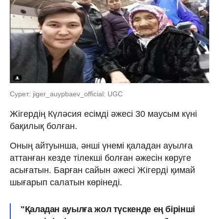
Сурет: jiger_auypbaev_official: UGC
Жігердің Күләсия есімді әжесі 30 маусым күні
бақилық болған.
Оның айтуынша, әнші үнемі қаладан ауылға
аттанған кезде тілекші болған әжесін көруге
асығатын. Барған сайын әжесі Жігерді қимай
шығарып салатын көрінеді.
"Қаладан ауылға жол түскенде ең бірінші