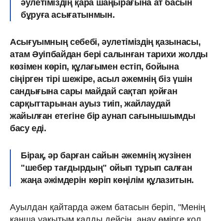
әулетіміздің қара шаңырағына ат басын
бұруға асығатынмын.
Асығуымның себебі, әулетіміздің қазынасы,
атам Әуіпбайдан бері салынған тариxи жолды
көзімен көріп, құлағымен естіп, бойына
сіңірген тірі шежіре, асыл әжемнің біз үшін
сандығына сары майдай сақтап қойған
сарқыттарынан ауыз тиіп, жайлаудай
жайылған етегіне бір аунап сағынышымды
басу еді.
Бірақ, әр барған сайын әжемнің жүзінен
"шебер тағдырдың" ойып тұрып салған
жаңа әжімдерін көріп көңілім құлазитын.
Ауылдан қайтарда әжем батасын беріп, "Менің
қанша уақытым қалды дейсің, анау өмірге қол