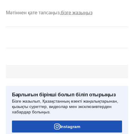
Мәтіннен қате тапсаңыз,
бізге жазыңыз
Барлығын бірінші болып біліп отырыңыз
Бізге жазылып, Қазақстанның өзекті жаңалықтарынан,
қызықты суреттер, видеолар мен эксклюзивтерден
хабардар болыңыз.
Instagram