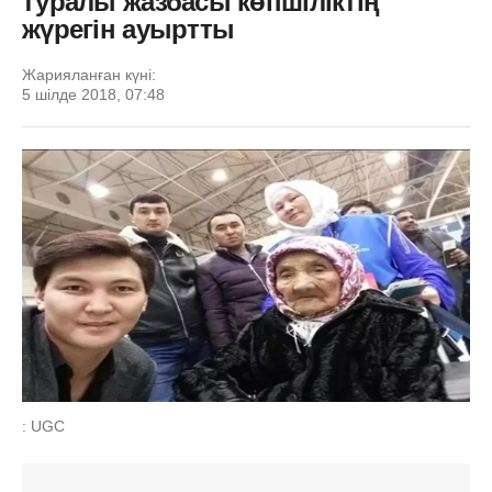
туралы жазбасы көпшіліктің
жүрегін ауыртты
Жарияланған күні:
5 шілде 2018, 07:48
: UGC