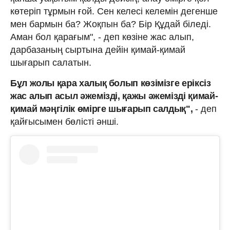
көтеріп тұрмын ғой. Сен келесі келемін дегенше
мен бармын ба? Жоқпын ба? Бір Құдай біледі.
Аман бол қарағым", - деп көзіне жас алып,
дарбазаның сыртына дейін қимай-қимай
шығарып салатын.
Бұл жолы қара xалық болып көзімізге еріксіз
жас алып асыл әжемізді, қажы әжемізді қимай-
қимай мәңгілік өмірге шығарып салдық",
- деп
қайғысымен бөлісті әнші.