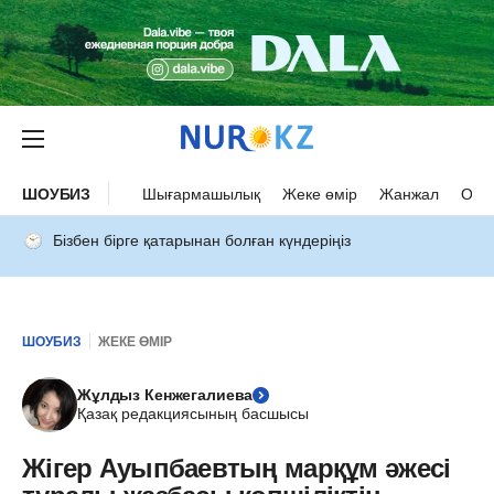
ШОУБИЗ
Шығармашылық
Жеке өмір
Жанжал
Оқыс
Бізбен бірге қатарынан болған күндеріңіз
ШОУБИЗ
ЖЕКЕ ӨМІР
Жұлдыз Кенжегалиева
Қазақ редакциясының басшысы
Жігер Ауыпбаевтың марқұм әжесі