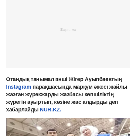
Отандық танымал әнші Жігер Ауыпбаевтың
Instagram
парақшасында марқұм әжесі жайлы
жазған жүрекжарды жазбасы көпшіліктің
жүрегін ауыртып, көзіне жас алдырды деп
хабарлайды
NUR.KZ.