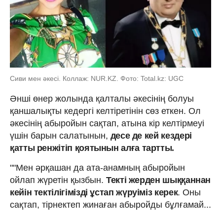
Сиви мен әкесі. Коллаж: NUR.KZ. Фото: Total.kz: UGC
Әнші өнер жолында қалталы әкесінің болуы
қаншалықты кедергі келтіретінін сөз еткен. Ол
әкесінің абыройын сақтап, атына кір келтірмеуі
үшін барын салатынын,
десе де кей кездері
қатты ренжітіп қоятынын алға тартты.
""Мен әрқашан да ата-анамның абыройын
ойлап жүретін қызбын.
Текті жерден шыққаннан
кейін тектілігімізді ұстап жүруіміз керек
. Оны
сақтап, тірнектеп жинаған абыройды бұлғамай...