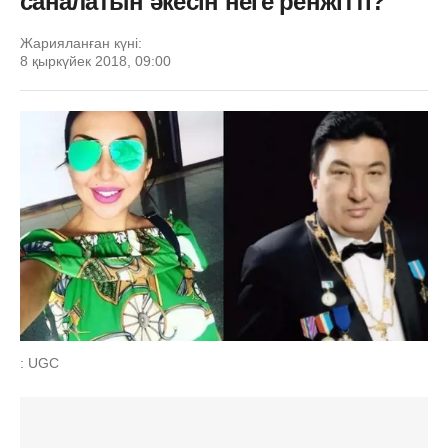
саналатын әкесін неге ренжітті?
Жарияланған күні:
8 қыркүйек 2018, 09:00
: UGC