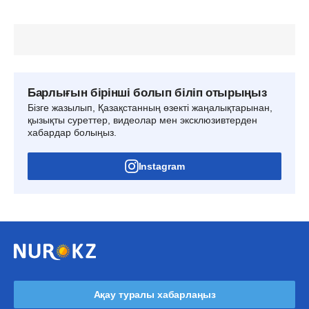
Барлығын бірінші болып біліп отырыңыз
Бізге жазылып, Қазақстанның өзекті жаңалықтарынан,
қызықты суреттер, видеолар мен эксклюзивтерден
хабардар болыңыз.
Instagram
Ақау туралы хабарлаңыз