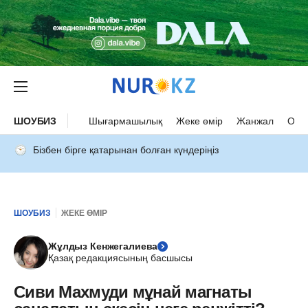
ШОУБИЗ
Шығармашылық
Жеке өмір
Жанжал
Оқыс
Бізбен бірге қатарынан болған күндеріңіз
ШОУБИЗ
ЖЕКЕ ӨМІР
Жұлдыз Кенжегалиева
Қазақ редакциясының басшысы
Сиви Махмуди мұнай магнаты