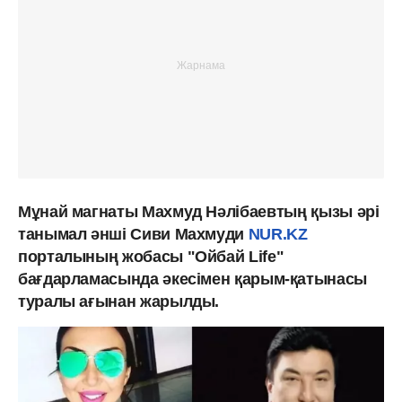
Мұнай магнаты Махмуд Нәлібаевтың
қызы әрі
танымал әнші Сиви Махмуди
NUR.KZ
порталының жобасы "Ойбай Life"
бағдарламасында әкесімен қарым-қатынасы
туралы ағынан жарылды.