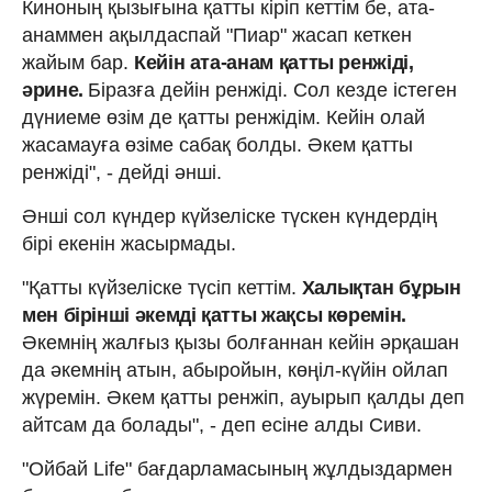
Киноның қызығына қатты кіріп кеттім бе, ата-
анаммен ақылдаспай "Пиар" жасап кеткен
жайым бар.
Кейін ата-анам қатты ренжіді,
әрине.
Біразға дейін ренжіді. Сол кезде істеген
дүниеме өзім де қатты ренжідім. Кейін олай
жасамауға өзіме сабақ болды. Әкем қатты
ренжіді", - дейді әнші.
Әнші сол күндер күйзеліске түскен күндердің
бірі екенін жасырмады.
"Қатты күйзеліске түсіп кеттім.
Халықтан бұрын
мен бірінші әкемді қатты жақсы көремін.
Әкемнің жалғыз қызы болғаннан кейін әрқашан
да әкемнің атын, абыройын, көңіл-күйін ойлап
жүремін. Әкем қатты ренжіп, ауырып қалды деп
айтсам да болады", - деп есіне алды Сиви.
"Ойбай Life" бағдарламасының жұлдыздармен