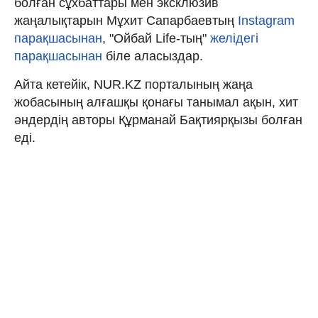
болған сұхбаттары мен эксклюзив
жаңалықтарын Мұхит Сапарбаевтың
Instagram
парақшасынан
, "Ойбай Life-тың"
желідегі
парақшасынан
біле аласыздар.
Айта кетейік, NUR.KZ порталының жаңа
жобасының алғашқы қонағы танымал ақын, хит
әндердің авторы Құрманай Бақтиярқызы болған
еді.