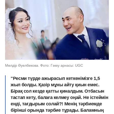
Мөлдір Әуелбекова. Фото: Гәкку арнасы: UGC
"Ресми түрде ажырасып кеткенімізге 1,5
жыл болды. Қазір мұны айту қиын емес.
Бірақ сол кезде қатты қиналдым. Отбасын
тастап кету, балаға келмеу оңай. Не істеймін
енді, тағдырым солай?! Менің тәрбиемде
бірінші орында тәрбие тұрады. Баламның