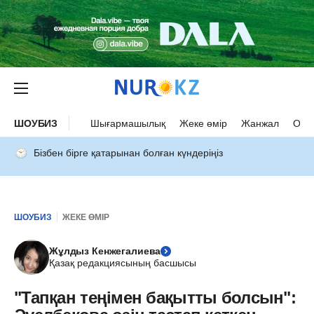
ШОУБИЗ
Шығармашылық
Жеке өмір
Жанжал
Оқыс
Бізбен бірге қатарынан болған күндеріңіз
ШОУБИЗ
ЖЕКЕ ӨМІР
Жұлдыз Кенжегалиева
Қазақ редакциясының басшысы
"Тапқан теңімен бақытты болсын":