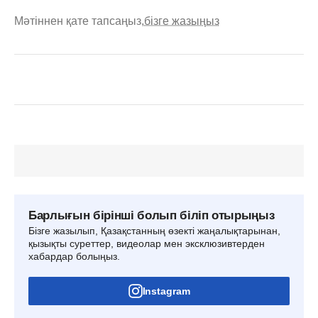
Мәтіннен қате тапсаңыз,
бізге жазыңыз
Барлығын бірінші болып біліп отырыңыз
Бізге жазылып, Қазақстанның өзекті жаңалықтарынан,
қызықты суреттер, видеолар мен эксклюзивтерден
хабардар болыңыз.
Instagram