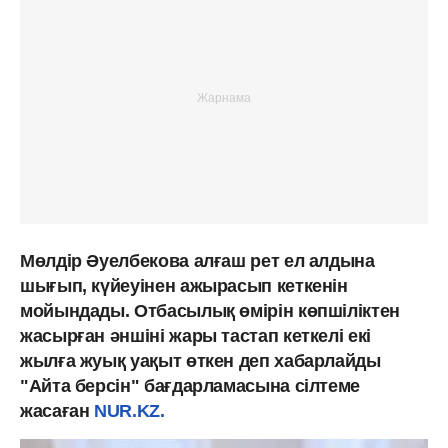
Мөлдір Әуелбекова алғаш рет ел алдына
шығып, күйеуінен ажырасып кеткенін
мойындады. Отбасылық өмірін көпшіліктен
жасырған әншіні жары тастап кеткелі екі
жылға жуық уақыт өткен деп хабарлайды
"Айта берсін" бағдарламасына сілтеме
жасаған
NUR.KZ.