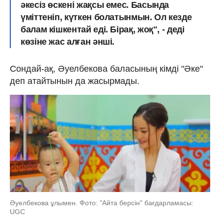
әкесіз өскені жақсы емес. Басында
үміттеніп, күткен болатынмын. Ол кезде
балам кішкентай еді. Бірақ, жоқ", - деді
көзіне жас алған әнші.
Сондай-ақ, Әуелбекова баласының кімді "Әке"
деп атайтынын да жасырмады.
Әуелбекова ұлымен. Фото: "Айта берсін" бағдарламасы:
UGC