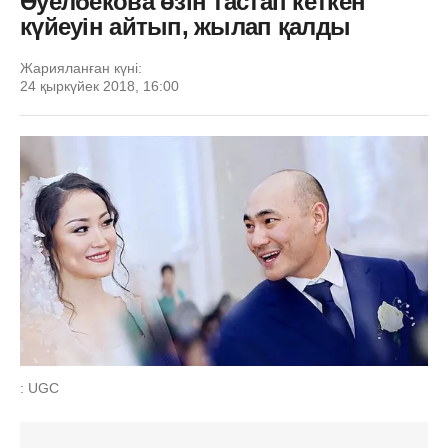
Әуелбекова өзін тастап кеткен
күйеуін айтып, жылап қалды
Жарияланған күні:
24 қыркүйек 2018, 16:00
: UGC