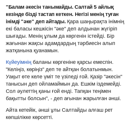
"Балам әкесін танымайды. Салтай 5 айлық
кезінде бізді тастап кеткен. Негізі менің туған
інімді "әке" деп айтады.
Қара шаңырақта інімнің
екі баласы кешкісін "әке" деп алдынан жүгіріп
шығады. Менің ұлым да көргенін істейді. Бір
жағынан жақсы адамдардың тәрбиесін алып
жатқанына қуанамын.
Күйеуімнің
баланы көргеніне қарсы емеспін.
"Келіңіз, көріңіз" деп те айтқан болатынмын.
Уақыт өте келе үміт те үзіледі ғой. Қазір "әкесін"
танысын деп ойламаймын да. Ешкім іздемейді.
Сол әулеттің қаны ғой енді. Тапқан теңімен
бақытты болсын", - деп ағынан жарылған әнші.
Айта кетейік, әнші ұлы Салтайды алғаш рет
көпшілікке көрсетті.