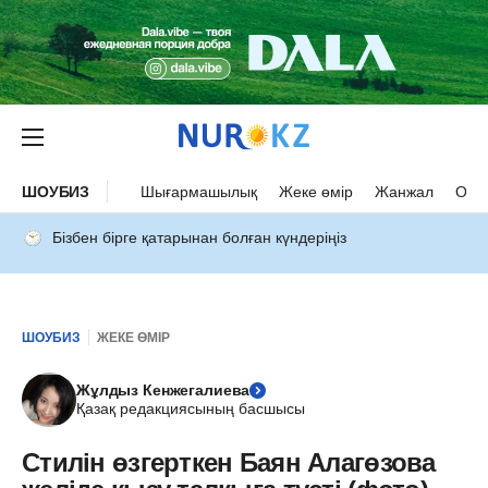
ШОУБИЗ
Шығармашылық
Жеке өмір
Жанжал
Оқыс
Бізбен бірге қатарынан болған күндеріңіз
ШОУБИЗ
ЖЕКЕ ӨМІР
Жұлдыз Кенжегалиева
Қазақ редакциясының басшысы
Стилін өзгерткен Баян Алагөзова