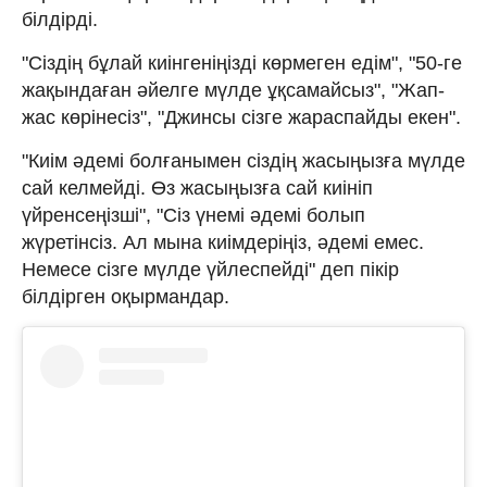
білдірді.
"Сіздің бұлай киінгеніңізді көрмеген едім", "50-ге
жақындаған әйелге мүлде ұқсамайсыз", "Жап-
жас көрінесіз", "Джинсы сізге жараспайды екен".
"Киім әдемі болғанымен сіздің жасыңызға мүлде
сай келмейді. Өз жасыңызға сай киініп
үйренсеңізші", "Сіз үнемі әдемі болып
жүретінсіз. Ал мына киімдеріңіз, әдемі емес.
Немесе сізге мүлде үйлеспейді" деп пікір
білдірген оқырмандар.