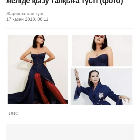
желіде қызу талқыға түсті (фото)
Жарияланған күні:
17 қазан 2018, 08:11
: UGC