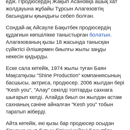
едік. Продюсердің Жақып Асановқа ашық хат
жолдауына жұбайы Тұрсын Алагөзовтің
басындағы қиындығы себеп болған.
Сондай-ақ Айсауле Бақытбек продюсердің
құдағиын көпшілікке таныстырған
болатын.
Алагөзованың қызы 18 жасында танысқан
сүйіктісі Әлішермен биылғы жылы заңды
некесін қидырды.
Еске сала кетейік, 1974 жылы туған Баян
Мақсатқызы "Shine Production" компаниясының
басшысы, актриса, продюсер. 2006 жылдан бері
"Kesh you", "Алау" секілді топтарды сахнаға
шығарып келді. Алайда биыл он жылдан астам
сахнаның сәніне айналған "Kesh you" тобын
таратып жіберді.
Айта кетейік, екі қызы бар продюсер осыдан