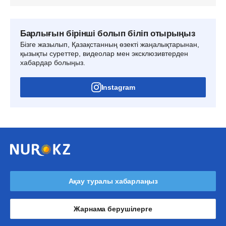
Барлығын бірінші болып біліп отырыңыз
Бізге жазылып, Қазақстанның өзекті жаңалықтарынан,
қызықты суреттер, видеолар мен эксклюзивтерден
хабардар болыңыз.
Instagram
Ақау туралы хабарлаңыз
Жарнама берушілерге