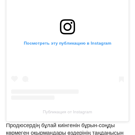
Посмотреть эту публикацию в Instagram
Публикация от Instagram
Продюсердің бұлай киінгенін бұрын-соңды
көрмеген оқырмандары өздерінің таңданысын