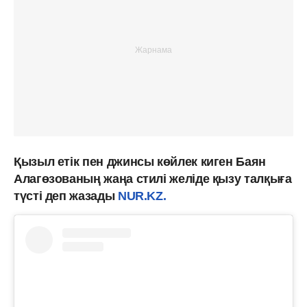
Қызыл етік пен джинсы көйлек киген Баян
Алагөзованың жаңа стилі желіде қызу талқыға
түсті деп жазады
NUR.KZ.