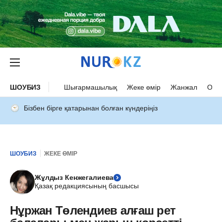
ШОУБИЗ
Шығармашылық
Жеке өмір
Жанжал
Оқыс
Бізбен бірге қатарынан болған күндеріңіз
ШОУБИЗ
ЖЕКЕ ӨМІР
Жұлдыз Кенжегалиева
Қазақ редакциясының басшысы
Нұржан Төлендиев алғаш рет