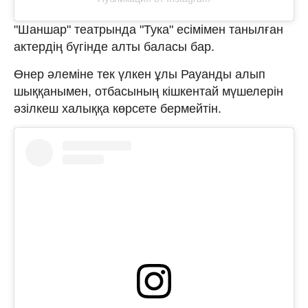
"Шаншар" театрында "Тука" есімімен танылған
актердің бүгінде алты баласы бар.
Өнер әлеміне тек үлкен ұлы Рауанды алып
шыққанымен, отбасының кішкентай мүшелерін
әзілкеш халыққа көрсете бермейтін.