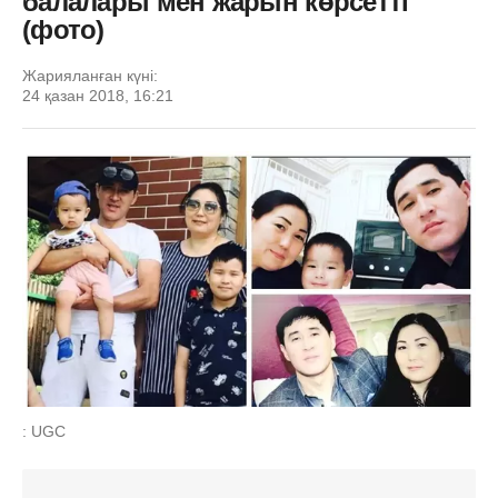
балалары мен жарын көрсетті
(фото)
Жарияланған күні:
24 қазан 2018, 16:21
: UGC