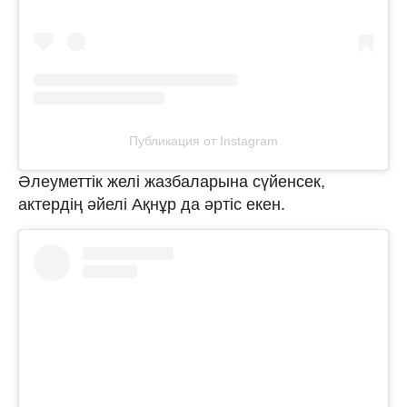
Публикация от Instagram
Әлеуметтік желі жазбаларына сүйенсек,
актердің әйелі Ақнұр да әртіс екен.