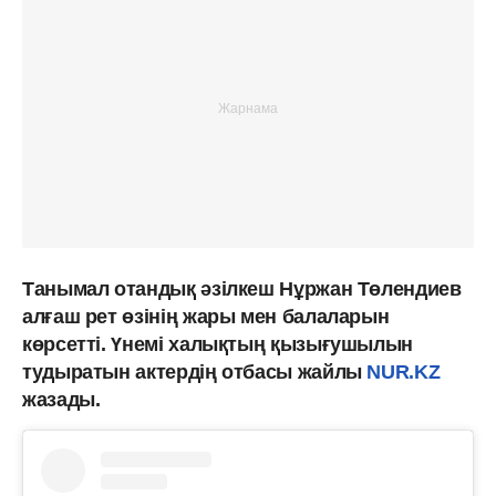
Танымал отандық әзілкеш Нұржан Төлендиев
алғаш рет өзінің жары мен балаларын
көрсетті. Үнемі халықтың қызығушылын
тудыратын актердің отбасы жайлы
NUR.KZ
жазады.