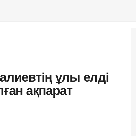
алиевтің ұлы елді
лған ақпарат