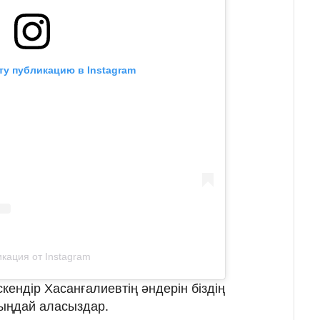
ту публикацию в Instagram
кация от Instagram
Ескендір Хасанғалиевтің әндерін біздің
ыңдай аласыздар.