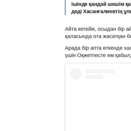
ішінде қандай шешім 
деді Хасанғалиевтің ұл
Айта кетейік, осыдан бір 
қаласында ота жасатқан б
Арада бір апта өткенде хал
үшін Оқжетпесте ем қабы