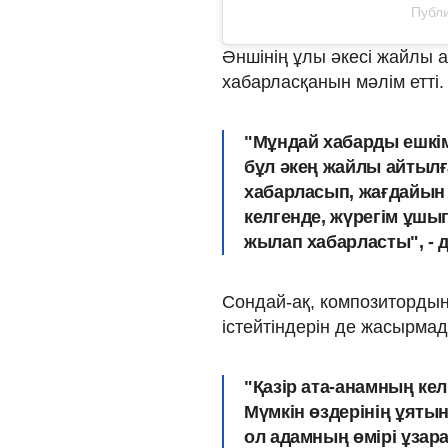
Публи
Әншінің ұлы әкесі жайлы
хабарласқанын мәлім етті.
"Мұндай хабарды ешкі
бұл әкең жайлы айтылға
хабарласып, жағдайын
келгенде, жүрегім ұшып 
жылап хабарласты
", -
Сондай-ақ, композитордың
істейтіндерін де жасырмад
"Қазір ата-анамның кел
Мүмкін өздерінің ұятын
ол адамның өмірі ұзара