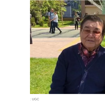
: UGC