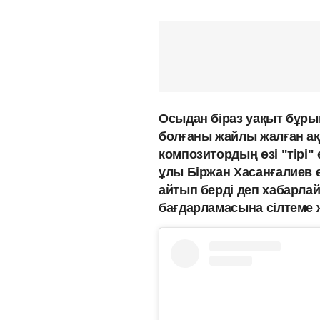
Осыдан біраз уақыт бұрын
болғаны жайлы жалған ақп
композитордың өзі "тірі" е
ұлы Біржан Хасанғалиев е
айтып берді деп хабарл
бағдарламасына сілтеме