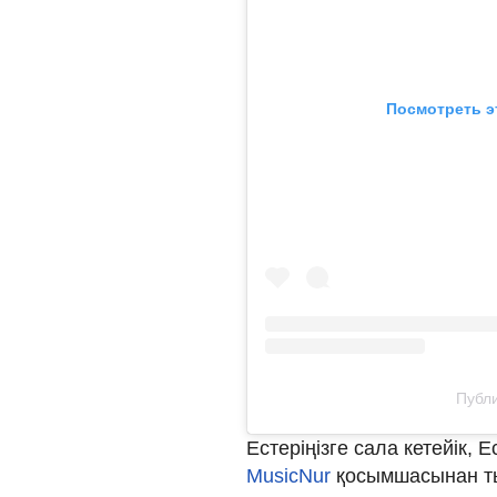
Посмотреть э
Публи
Естеріңізге сала кетейік, 
MusicNur
қосымшасынан т