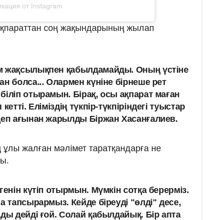
кация от Instagram
 ақпараттан соң жақындарының жылап
м жақсылықпен қабылдамайды. Оның үстіне
н болса... Олармен күніне бірнеше рет
 біліп отырамын.
Бірақ, осы ақпарат маған
кетті. Еліміздің түкпір-түкпіріндегі туыстар
 деп ағынан жарылды Біржан Хасанғалиев.
 ұлы жалған мәлімет таратқандарға не
ы.
генін күтіп отырмын. Мүмкін сотқа берерміз.
а тапсырармыз. Кейде біреуді "өлді" десе,
ды дейді ғой. Солай қабылдайық. Бір апта