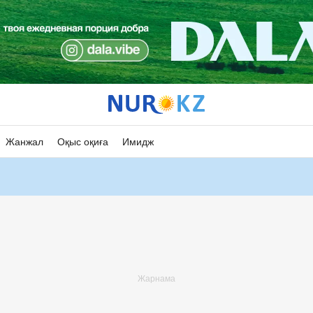
Жанжал
Оқыс оқиға
Имидж