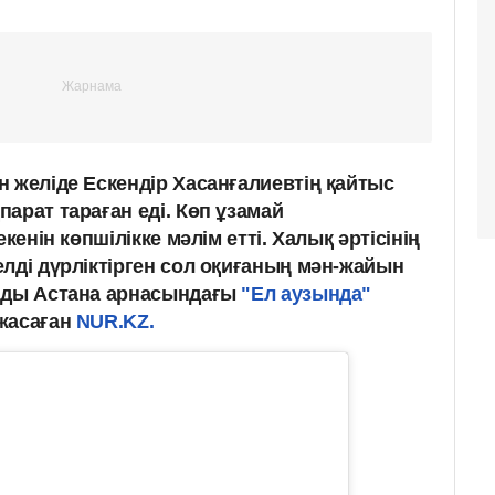
 желіде Ескендір Хасанғалиевтің қайтыс
арат тараған еді. Көп ұзамай
кенін көпшілікке мәлім етті. Халық әртісінің
лді дүрліктірген сол оқиғаның мән-жайын
айды Астана арнасындағы
"Ел аузында"
 жасаған
NUR.KZ.