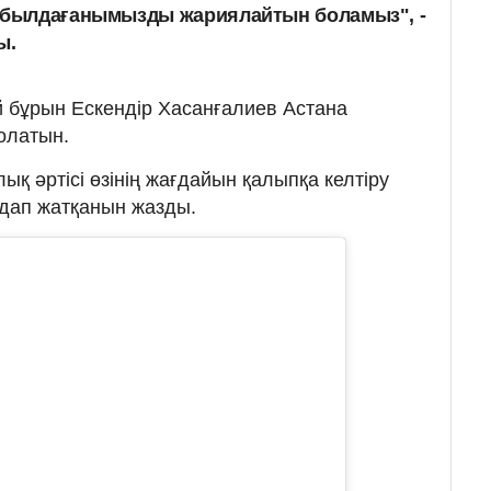
қабылдағанымызды жариялайтын боламыз", -
ы.
ай бұрын Ескендір Хасанғалиев Астана
олатын.
ық әртісі өзінің жағдайын қалыпқа келтіру
лдап жатқанын жазды.