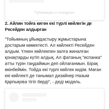
Публикация от Instagram
2. Айлин тойға киген екі түрлі көйлегін де
Ресейден алдырған
"Тойымның ұйымдастыру жұмыстарына
достарым көмектесті. Ал көйлекті Ресейден
алдым. Үлкен көйлекпен залға жиналған
қонақтарды күтіп алдық. Ал фатаның "испанка"
атты түрін таңдаймын деп ойлағанмын. Бірақ
өкінбеймін. Тойда екі түрлі көйлек кидім. Маған
екі көйлекті де танымал дизайнер Назым
Қарпықова тігіп берді", - деді модель.