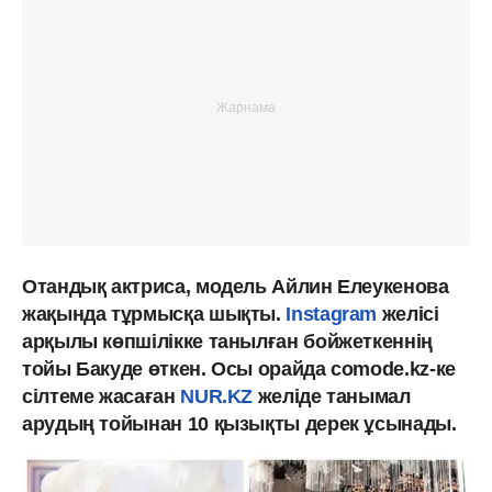
Отандық актриса, модель Айлин Елеукенова
жақында тұрмысқа шықты.
Instagram
желісі
арқылы көпшілікке танылған бойжеткеннің
тойы Бакуде өткен. Осы орайда comode.kz-ке
сілтеме жасаған
NUR.KZ
желіде танымал
арудың тойынан 10 қызықты дерек ұсынады.