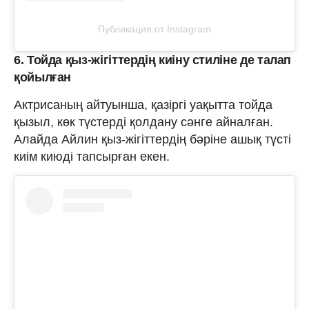
Публикация от Instagram
6. Тойда қыз-жігіттердің киіну стиліне де талап
қойылған
Актрисаның айтуынша, қазіргі уақытта тойда
қызыл, көк түстерді қолдану сәнге айналған.
Алайда Айлин қыз-жігіттердің бәріне ашық түсті
киім киюді тапсырған екен.