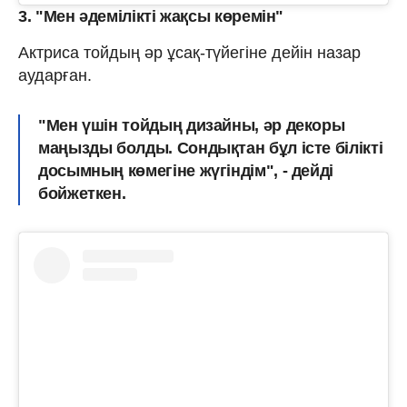
3. "Мен әдемілікті жақсы көремін"
Актриса тойдың әр ұсақ-түйегіне дейін назар
аударған.
"Мен үшін тойдың дизайны, әр декоры
маңызды болды. Сондықтан бұл істе білікті
досымның көмегіне жүгіндім", - дейді
бойжеткен.