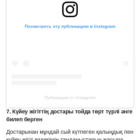
Посмотреть эту публикацию в Instagram
Публикация от Instagram
7. Күйеу жігіттің достары тойда төрт түрлі әнге
билеп берген
Достарынан мұндай сый күтпеген қалыңдық пен
күйеу жігіт өздерінің таңданыстарын жасыра