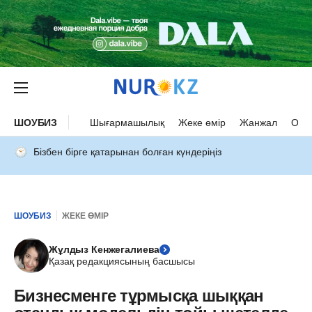
ШОУБИЗ
Шығармашылық
Жеке өмір
Жанжал
Оқыс
Бізбен бірге қатарынан болған күндеріңіз
ШОУБИЗ
ЖЕКЕ ӨМІР
Жұлдыз Кенжегалиева
Қазақ редакциясының басшысы
Бизнесменге тұрмысқа шыққан