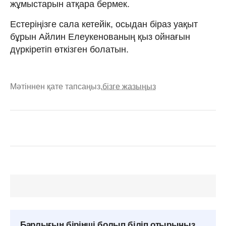
жұмыстарын атқара бермек.
Естеріңізге сала кетейік, осыдан біраз уақыт
бұрын Айлин Елеукенованың қыз ойнағын
дүркіретіп өткізген болатын.
Мәтіннен қате тапсаңыз,
бізге жазыңыз
Барлығын бірінші болып біліп отырыңыз