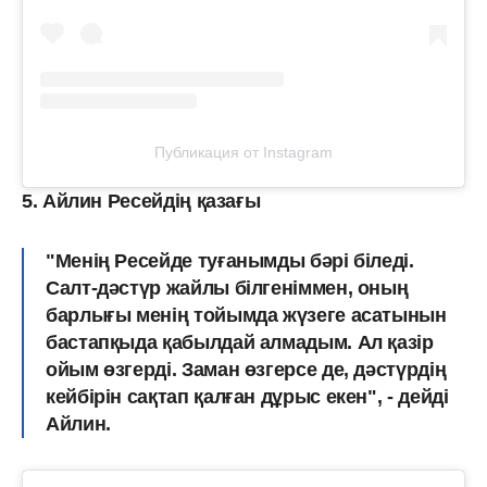
Публикация от Instagram
5. Айлин Ресейдің қазағы
"Менің Ресейде туғанымды бәрі біледі.
Салт-дәстүр жайлы білгеніммен, оның
барлығы менің тойымда жүзеге асатынын
бастапқыда қабылдай алмадым. Ал қазір
ойым өзгерді. Заман өзгерсе де, дәстүрдің
кейбірін сақтап қалған дұрыс екен", - дейді
Айлин.