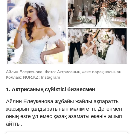
Айлин Елеукенова. Фото: Актрисаның жеке парақшасынан.
Коллаж: NUR.KZ: Instagram
1. Актрисаның сүйіктісі бизнесмен
Айлин Елеукенова жұбайы жайлы ақпаратты
жасырын қалдыратынын мәлім етті. Дегенмен
оның өзге ұл емес қазақ азаматы екенін ашып
айтты.