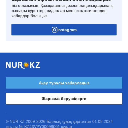
Бізге жазылып, Қазақстанның өзекті жаңалықтарынан,
қызықты суреттер, видеолар мен эксклюзивтерден
хабардар болыңыз.
Instagram
Ақау туралы хабарлаңыз
Жарнама берушілерге
® NUR.KZ 2009-2026 Барлық құқық қорғалған 01.08.2024
жылғы № KZ43VPY00098001 куәлік.