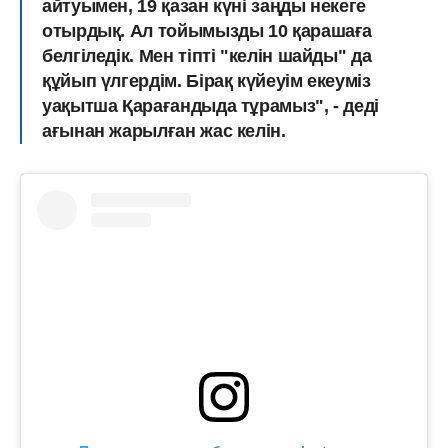
айтуымен, 19 қазан күні заңды некеге
отырдық. Ал тойымызды 10 қарашаға
белгіледік. Мен тіпті "келін шайды" да
құйып үлгердім. Бірақ күйеуім екеуміз
уақытша Қарағандыда тұрамыз", - деді
ағынан жарылған жас келін.