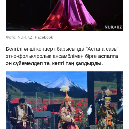
Фото: NUR.KZ: Facebook
Белгілі әнші концерт барысында "Астана сазы"
этно-фольклорлық ансамблімен бірге
аспапта
ән сүйемелдеп те, көпті таң қалдырды.