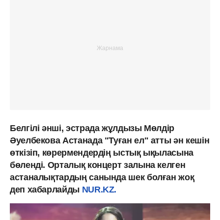
Белгілі әнші, эстрада жұлдызы Мөлдір
Әуелбекова Астанада "Туған ел" атты ән кешін
өткізіп, көрермендердің ыстық ықыласына
бөленді. Орталық концерт залына келген
астаналықтардың санында шек болған жоқ
деп хабарлайды
NUR.KZ.