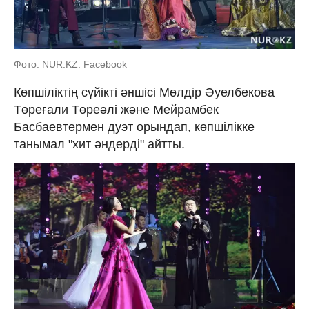
Фото: NUR.KZ: Facebook
Көпшіліктің сүйікті әншісі Мөлдір Әуелбекова
Төреғали Төреәлі және Мейрамбек
Басбаевтермен дуэт орындап, көпшілікке
танымал "хит әндерді" айтты.