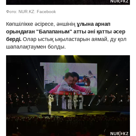
Фото: NUR.KZ: Facebook
Көпшілікке әсіресе, әншінің
ұлына арнап
орындаған "Балапаным" атты әні қатты әсер
берді.
Олар ыстық ықыластарын аямай, ду қол
шапалақтаумен болды.