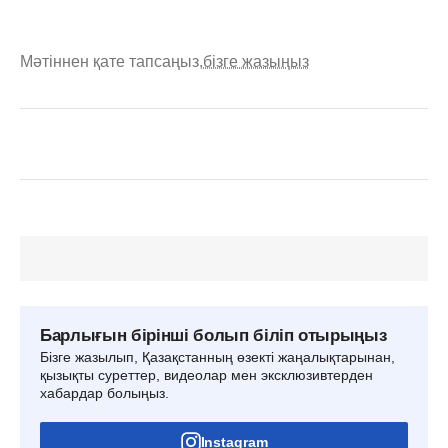
Мәтіннен қате тапсаңыз,
бізге жазыңыз
Барлығын бірінші болып біліп отырыңыз
Бізге жазылып, Қазақстанның өзекті жаңалықтарынан,
қызықты суреттер, видеолар мен эксклюзивтерден
хабардар болыңыз.
Instagram