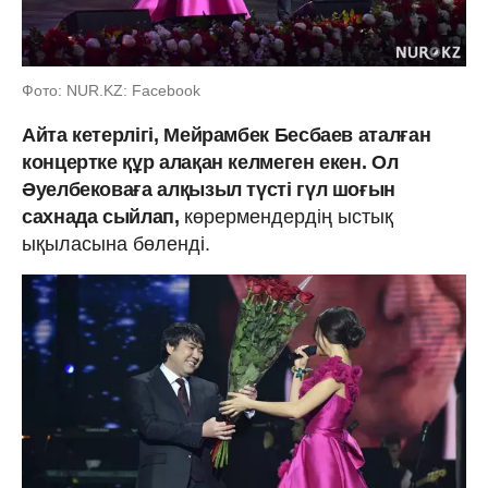
Фото: NUR.KZ: Facebook
Айта кетерлігі, Мейрамбек Бесбаев аталған
концертке құр алақан келмеген екен. Ол
Әуелбековаға алқызыл түсті гүл шоғын
сахнада сыйлап,
көрермендердің ыстық
ықыласына бөленді.