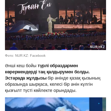
Фото: NUR.KZ: Facebook
Әнші кеш бойы
түрлі образдармен
көрермендерді таң қалдырумен болды.
Эстарада жұлдызы
бір әнінде қазақ қызының
образында шырқаса, келесі бір әнін күлгін
қызғылт түсті көйлекте орындады.