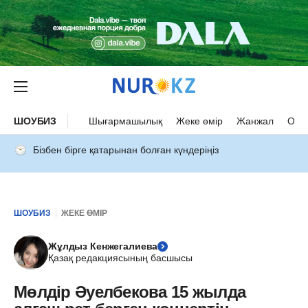
ШОУБИЗ
Шығармашылық
Жеке өмір
Жанжал
Оқыс
Бізбен бірге қатарынан болған күндеріңіз
ШОУБИЗ
ЖЕКЕ ӨМІР
Жұлдыз Кенжегалиева
Қазақ редакциясының басшысы
Мөлдір Әуелбекова 15 жылда