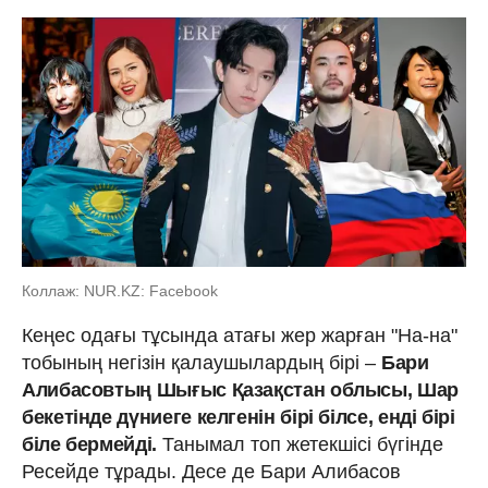
Коллаж: NUR.KZ: Facebook
Кеңес одағы тұсында атағы жер жарған "На-на"
тобының негізін қалаушылардың бірі –
Бари
Алибасовтың Шығыс Қазақстан облысы, Шар
бекетінде дүниеге келгенін бірі білсе, енді бірі
біле бермейді.
Танымал топ жетекшісі бүгінде
Ресейде тұрады. Десе де Бари Алибасов