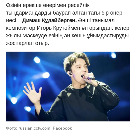
Өзінің ерекше өнерімен ресейлік
тыңдармандарды баурап алған тағы бір өнер
иесі –
Димаш Құдайберген.
Әнші танымал
композитор Игорь Крутоймен ән орындап, келер
жылы Мәскеуде өзінің ән кешін ұйымдастыруды
жоспарлап отыр.
Фото: russian.cctv.com: Facebook