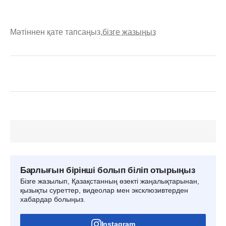
Мәтіннен қате тапсаңыз,
бізге жазыңыз
Барлығын бірінші болып біліп отырыңыз
Бізге жазылып, Қазақстанның өзекті жаңалықтарынан,
қызықты суреттер, видеолар мен эксклюзивтерден
хабардар болыңыз.
Instagram