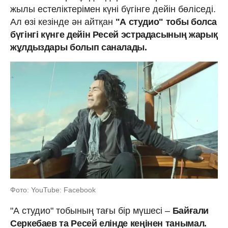
жылы естеліктерімен күні бүгінге дейін бөліседі.
Ал өзі кезінде ән айтқан
"А студио" тобы болса
бүгінгі күнге дейін Ресей эстрадасының жарық
жұлдыздары болып саналады.
Фото: YouTube: Facebook
"А студио" тобының тағы бір мүшесі –
Байғали
Серкебаев та Ресей елінде кеңінен танымал.