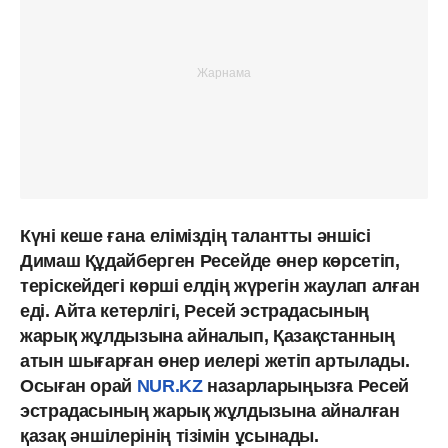
Күні кеше ғана еліміздің талантты әншісі
Димаш Құдайберген Ресейде өнер көрсетіп,
теріскейдегі көрші елдің жүрегін жаулап алған
еді. Айта кетерлігі, Ресей эстрадасының
жарық жұлдызына айналып, Қазақстанның
атын шығарған өнер иелері жетіп артылады.
Осыған орай
NUR.KZ
назарларыңызға Ресей
эстрадасының жарық жұлдызына айналған
қазақ әншілерінің тізімін ұсынады.