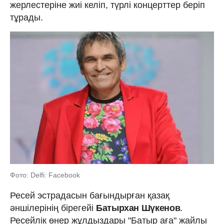
жерлестеріне жиі келіп, түрлі концерттер беріп
тұрады.
Фото: Delfi: Facebook
Ресей эстрадасын бағындырған қазақ
әншілерінің бірегейі
Батырхан Шүкенов
.
Ресейлік өнер жұлдыздары "Батыр аға" жайлы