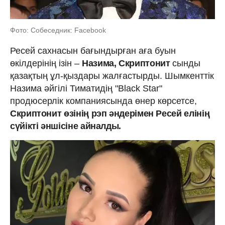
Фото: Собеседник: Facebook
Ресей сахнасын бағындырған аға буын
өкілдерінің ізін –
Назима, Скриптонит
сынды
қазақтың ұл-қыздары жалғастырды. Шымкенттік
Назима әйгілі Тиматидің "Black Star"
продюсерлік компаниясында өнер көрсетсе,
Скриптонит өзінің рэп әндерімен Ресей елінің
сүйікті әншісіне айналды.