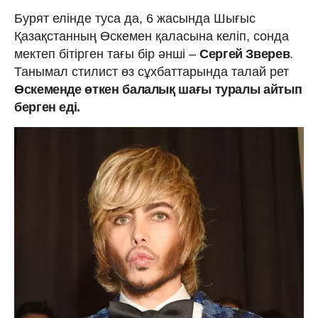
Бурят елінде туса да, 6 жасында Шығыс
Қазақстанның Өскемен қаласына келіп, сонда
мектеп бітірген тағы бір әнші –
Сергей Зверев
.
Танымал стилист өз сұхбаттарында талай рет
Өскеменде өткен балалық шағы туралы айтып
берген еді.