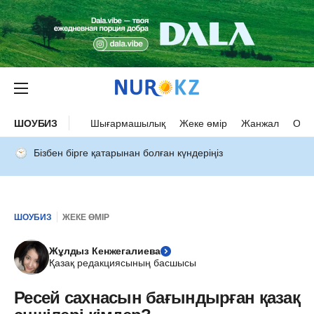
ШОУБИЗ
Шығармашылық
Жеке өмір
Жанжал
Оқыс
Бізбен бірге қатарынан болған күндеріңіз
ШОУБИЗ
ЖЕКЕ ӨМІР
Жұлдыз Кенжегалиева
Қазақ редакциясының басшысы
Ресей сахнасын бағындырған қазақ