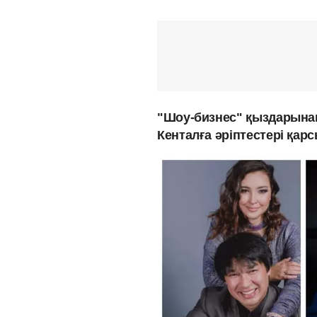
"Шоу-бизнес" қыздарына
Кенталға әріптестері қа