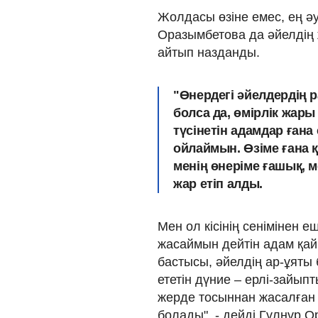
Жолдасы өзіне емес, ең әу
Оразымбетова да әйелдің ж
айтып назданды.
"Өнердегі әйелдердің 
болса да, өмірлік жары
түсінетін адамдар ған
ойлаймын. Өзіме ғана
менің өнеріме ғашық, ме
жар етіп алды.
Мен ол кісінің сенімінен
жасаймын дейтін адам қай
бастысы, әйелдің ар-ұяты 
ететін дүние – ерлі-зайып
жерде тосыннан жасалған қ
болады", - дейді Гүлнұр 