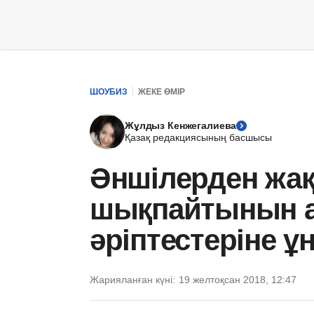
ШОУБИЗ
ЖЕКЕ ӨМІР
Жұлдыз Кенжегалиева
Қазақ редакциясының басшысы
Әншілерден жа
шықпайтынын а
әріптестеріне 
Жарияланған күні:
19 желтоқсан 2018, 12:47