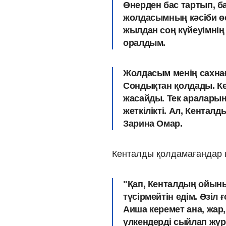
Өнерден бас тартып, 
жолдасымның кәсіби өсу
жылдан соң күйеуімнің
оралдым.
Жолдасым менің сахнағ
Сондықтан қолдады. Ке
жасайды. Тек аралары
жеткілікті. Ал, Кентал
Зарина Омар.
Кенталды қолдамағандар қ
"Қап, Кенталдың ойыны
түсірмейтін едім. Әзіл 
Аиша керемет ана, жар,
үлкендерді сыйлап жүре