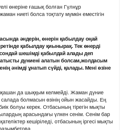
елі өнеріне ғашық болған Гүлнұр
аман ниеті болса тоқтату мүмкін еместігін
расында әндерін, өнерін қабылдау оңай
 ретінде қабылдау қиынырақ. Тек өнерді
а сондай шешімді қабылдай алады деп
 қатысты дүниені алатын болсам,жолдасым
нің әнімді ұнатып сүйді, қалады. Мені өзіне
 ешқашан да шыққым келмейді. Жаман дүние
 салада болмасын өзінің ойын жасайды. Ең
биік болуы керек. Отбасының тірегін мықты
тылардың арасындағы үлкен сенім. Сенім бар
ателіктер кешіріледі, отбасының іргесі мықты
Оразымбетова.