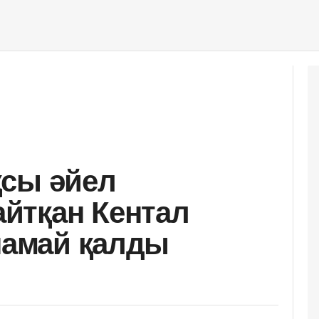
қсы әйел
йтқан Кентал
ұнамай қалды