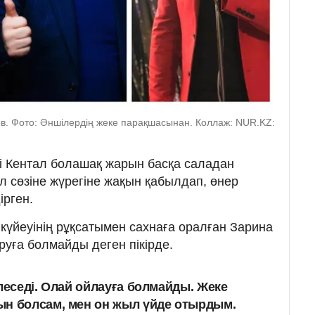
ев. Фото: Әншілердің жеке парақшасынан. Коллаж: NUR.KZ:
і Кентал болашақ жарын басқа саладан
ұл сөзіне жүрегіне жақын қабылдап, өнер
ірген.
 күйеуінің рұқсатымен сахнаға оралған Зарина
уға болмайды деген пікірде.
леседі. Олай ойлауға болмайды. Жеке
ын болсам, мен он жыл үйде отырдым.