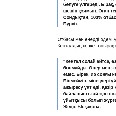
бөлуге үлгереді. Біра
шешіп қоямын. Оған те
Сондықтан, 100% отбас
Бүркіт.
Отбасы мен өнерді әдемі ү
Кенталдың көпке топырақ
"Кентал солай айтса, өз
болмайды. Өнер мен жек
емес. Бірақ, иә соңғы 
Білмеймін, мінездері үй
ажырасу ұят еді. Қазір
байланысты айтқан шы
ұйытқысы болып жүрген
Жеңіс Ысқақова.