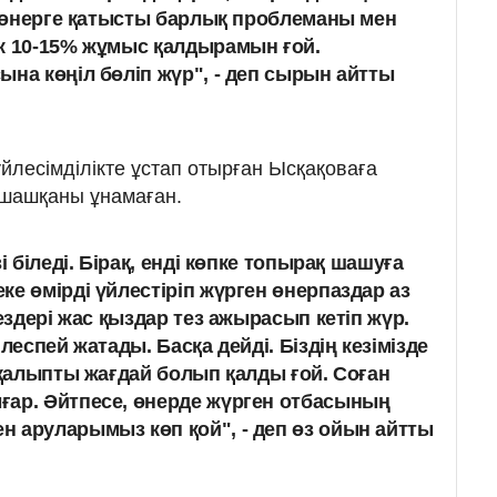
қ, өнерге қатысты барлық проблеманы мен
к 10-15% жұмыс қалдырамын ғой.
ына көңіл бөліп жүр", - деп сырын айтты
йлесімділікте ұстап отырған Ысқақоваға
 шашқаны ұнамаған.
і біледі. Бірақ, енді көпке топырақ шашуға
е өмірді үйлестіріп жүрген өнерпаздар аз
кездері жас қыздар тез ажырасып кетіп жүр.
леспей жатады. Басқа дейді. Біздің кезімізде
 қалыпты жағдай болып қалды ғой. Соған
ғар. Әйтпесе, өнерде жүрген отбасының
 аруларымыз көп қой", - деп өз ойын айтты