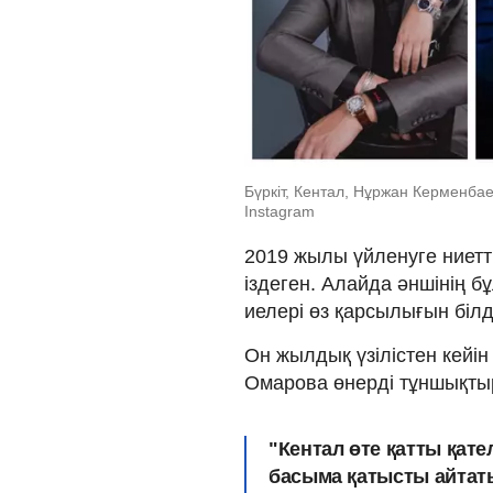
Бүркіт, Кентал, Нұржан Керменба
Instagram
2019 жылы үйленуге ниетт
іздеген. Алайда әншінің б
иелері өз қарсылығын білд
Он жылдық үзілістен кейін
Омарова өнерді тұншықтыр
"Кентал өте қатты қате
басыма қатысты айтат