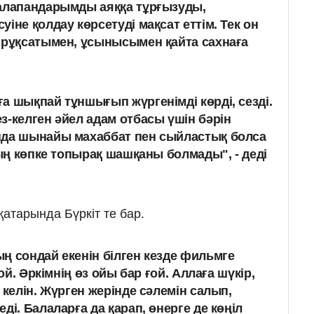
балапандарымды аяққа тұрғызуды,
іне қолдау көрсетуді мақсат еттім. Тек он
 рұқсатымен, ұсынысымен қайта сахнаға
а шықпай тұншығып жүргенімді көрді, сезді.
з-келген әйел адам отбасы үшін бәрін
нда шынайы махаббат пен сыйластық болса
дың көпке топырақ шашқаны болмады", - деді
атарында Бүркіт те бар.
ң сондай екенін білген кезде фильмге
ғой. Әркімнің өз ойы бар ғой. Аллаға шүкір,
 келін. Жүрген жерінде сәлемін салып,
ді. Балаларға да қарап, өнерге де көңіл