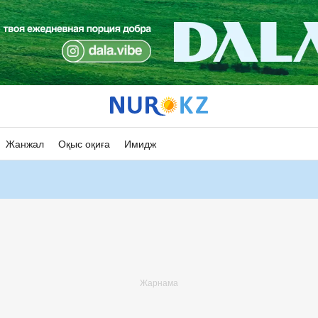
Жанжал
Оқыс оқиға
Имидж