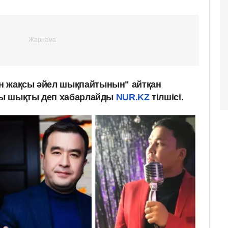
н жақсы әйел шықпайтынын" айтқан
рсы шықты деп хабарлайды
NUR.KZ
тілшісі.