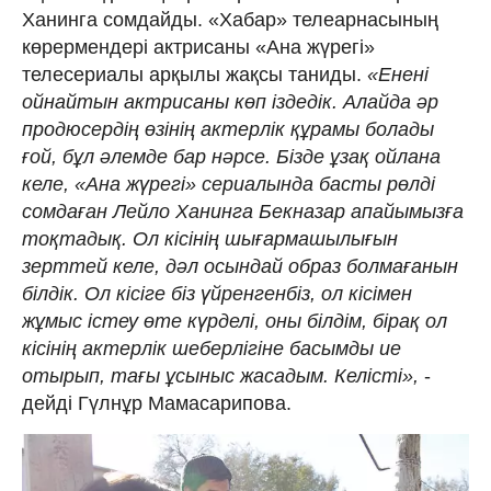
Ханинга сомдайды. «Хабар» телеарнасының
көрермендері актрисаны «Ана жүрегі»
телесериалы арқылы жақсы таниды.
«Енені
ойнайтын актрисаны көп іздедік. Алайда әр
продюсердің өзінің актерлік құрамы болады
ғой, бұл әлемде бар нәрсе. Бізде ұзақ ойлана
келе, «Ана жүрегі» сериалында басты рөлді
сомдаған Лейло Ханинга Бекназар апайымызға
тоқтадық. Ол кісінің шығармашылығын
зерттей келе, дәл осындай образ болмағанын
білдік. Ол кісіге біз үйренгенбіз, ол кісімен
жұмыс істеу өте күрделі, оны білдім, бірақ ол
кісінің актерлік шеберлігіне басымды ие
отырып, тағы ұсыныс жасадым. Келісті»,
-
дейді Гүлнұр Мамасарипова.