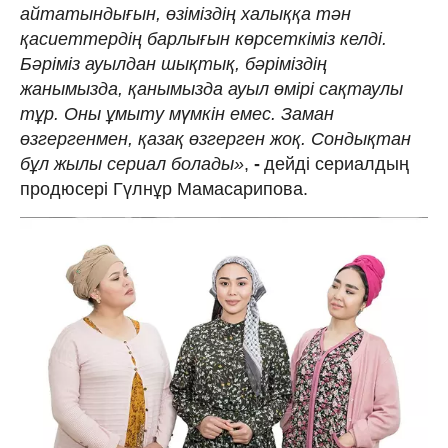
айтатындығын, өзіміздің халыққа тән
қасиеттердің барлығын
көрсеткіміз келді.
Бәріміз ауылдан шықтық, бәріміздің
жанымызда, қанымызда ауыл өмірі сақтаулы
тұр. Оны ұмыту мүмкін емес. Заман
өзгергенмен, қазақ өзгерген жоқ. Сондықтан
бұл жылы сериал болады»
,
-
дейді сериалдың
продюсері Гүлнұр Мамасарипова.