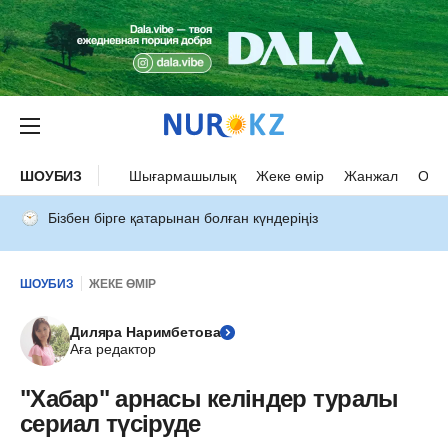
ШОУБИЗ
Шығармашылық
Жеке өмір
Жанжал
Оқыс
Бізбен бірге қатарынан болған күндеріңіз
ШОУБИЗ
ЖЕКЕ ӨМІР
Диляра Наримбетова
Аға редактор
"Хабар" арнасы келіндер туралы
сериал түсіруде