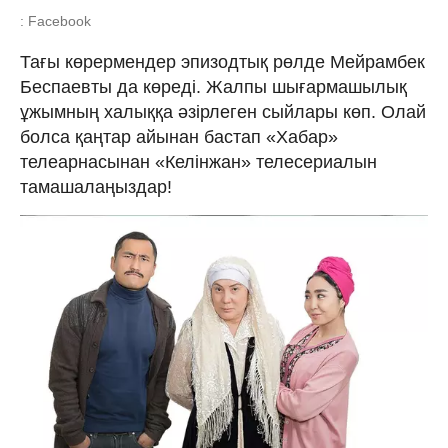
: Facebook
Тағы көрермендер эпизодтық рөлде Мейрамбек
Беспаевты да көреді. Жалпы шығармашылық
ұжымның халыққа әзірлеген сыйлары көп. Олай
болса қаңтар айынан бастап «Хабар»
телеарнасынан «Келінжан» телесериалын
тамашалаңыздар!