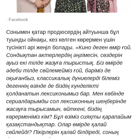
: Facebook
Сонымен қатар продюсердің айтуынша бұл
туынды ойнақы, кез келген көрермен үшін
түсінікті әрі жеңіл болады.
«Кино деген өмір ғой.
Сондықтан актерлердің әңгімесін, сөздерін
ауыз екі тілде жазуға тырыстық. Біз өмірде
әдеби тілде сөйлемейміз ғой, бәріміз де
оқығанбыз, классикалық дүниелерді білеміз
дегеннің өзінде де біздің күнделікті
қолданатын лексиконымыз бар. Мен көбінде
сериалдарымды сол лексиконның шеңберінде
жасауға тырысамын, өйткені, біздің
көрерменіміз кім? Бұл өзіміз сияқты қарапайым
қазақстандықтар. Олар өмірде қалай
сөйлейді? Пікірлерін қалай білдіреді, соның