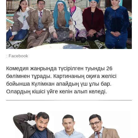
: Facebook
Комедия жанрында түсірілген туынды 26
бөлімнен тұрады. Картинаның оқиға желісі
бойынша Күлімхан апайдың үш ұлы бар.
Олардың кішісі үйге келін алып келеді.