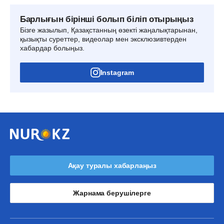
Барлығын бірінші болып біліп отырыңыз
Бізге жазылып, Қазақстанның өзекті жаңалықтарынан,
қызықты суреттер, видеолар мен эксклюзивтерден
хабардар болыңыз.
Instagram
Ақау туралы хабарлаңыз
Жарнама берушілерге