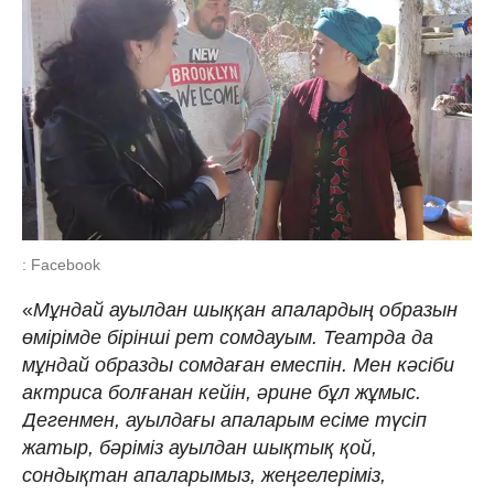
: Facebook
«
Мұндай ауылдан шыққан апалардың образын
өмірімде бірінші рет сомдауым. Театрда да
мұндай образды сомдаған емеспін. Мен кәсіби
актриса болғанан кейін, әрине бұл жұмыс.
Дегенмен, ауылдағы апаларым есіме түсіп
жатыр, бәріміз ауылдан шықтық қой,
сондықтан апаларымыз, жеңгелеріміз,