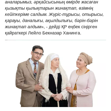
аналарымыз, әрқайсысының өмірде жасаған
қызықты қылықтарын жинақтап, өзімнің
кейіпкеріме салдым. Жүріс-тұрысы, отырысы,
қарауы, даналығы, ақылдылығы, бәрін-бәрін
жинақтап алдым
», - дейді ҚР еңбек сіңірген
қайраткері Лейло Бекназар Ханинга.