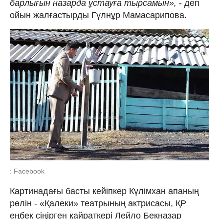
барлығын назарда ұстауға тырсамын»,
- деп
ойын жалғастырды Гүлнұр Мамасарипова.
: Facebook
Картинадағы басты кейіпкер Күлімхан апаның
рөлін - «Қалеки» театрының актрисасы, ҚР
еңбек сіңірген қайраткері Лейло Бекназар