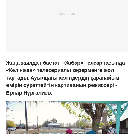
Жаңа жылдан бастап «Хабар» телеарнасында
«Келінжан» телесериалы көрерменге жол
тартады. Ауылдағы келіндердің қарапайым
өмірін суреттейтін картинаның режиссері -
Ернар Нұрғалиев.