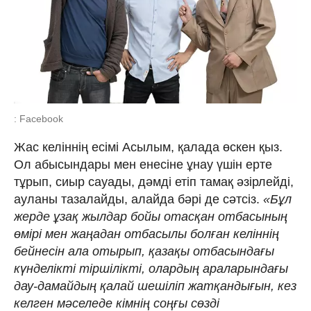
: Facebook
Жас келіннің есімі Асылым, қалада өскен қыз.
Ол абысындары мен енесіне ұнау үшін ерте
тұрып, сиыр сауады, дәмді етіп тамақ әзірлейді,
ауланы тазалайды, алайда бәрі де сәтсіз.
«Бұл
жерде ұзақ жылдар бойы отасқан отбасының
өмірі мен жаңадан отбасылы болған келіннің
бейнесін ала отырып, қазақы отбасындағы
күнделікті тіршілікті, олардың араларындағы
дау-дамайдың қалай шешіліп жатқандығын, кез
келген мәселеде кімнің соңғы сөзді