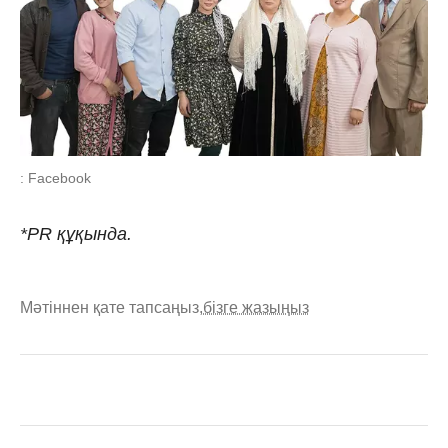
: Facebook
*PR құқында.
Мәтіннен қате тапсаңыз,
бізге жазыңыз