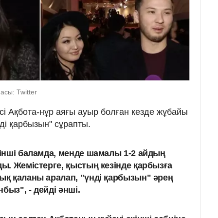
сы: Twitter
і Ақбота-нұр аяғы ауыр болған кезде жұбайы
ді қарбызын" сұрапты.
кінші баламда, менде шамалы 1-2 айдың
ды. Жемістерге, қыстың кезінде қарбызға
лық қаланы аралап, "үнді қарбызын" әрең
быз", - дейді әнші.