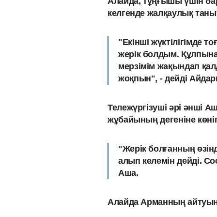
Алайда, тұңғышы үшін бар
келгенде жалқаулық тан
"Екінші жүктілігімде 
жерік болдым. Құлпын
мерзімім жақындап қал
жоқпын", - дейді Айдар
Тележүргізуші әрі әнші Аш
жұбайының дегеніне көніп
"Жерік болғанның өзін
алып келемін дейді. Со
Аша.
Алайда Арманның айтуынш