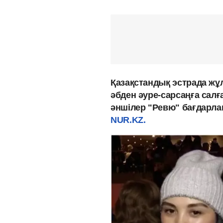
Қазақстандық эстрада жұ
әбден әуре-сарсаңға салғ
әншілер "Ревю" бағдарла
NUR.KZ.