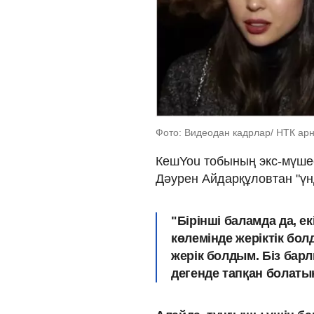
Фото: Видеодан кадрлар/ НТК арна
КешYou тобының экс-мүшес
Дәурен Айдарқұловтан "үн
"Бірінші баламда да, е
көлемінде жеріктік бол
жерік болдым. Біз бар
дегенде тапқан болатын