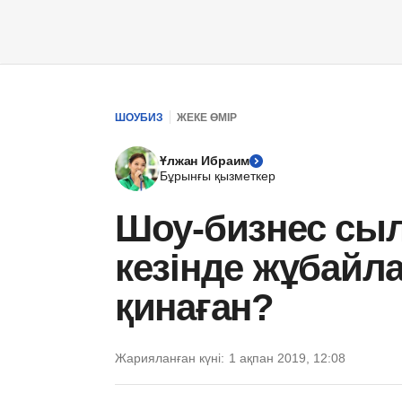
ШОУБИЗ
ЖЕКЕ ӨМІР
Ұлжан Ибраим
Бұрынғы қызметкер
Шоу-бизнес сы
кезінде жұбайл
қинаған?
Жарияланған күні:
1 ақпан 2019, 12:08