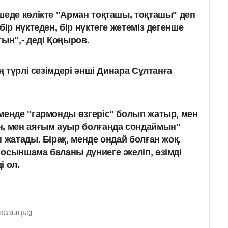
шеде көлікте "Арман тоқташы, тоқташы" деп
бір нүктеден, бір нүктеге жетеміз дегенше
ын",- деді Қоңыров.
 түрлі сезімдері әнші Динара Сұлтанға
менде "гармонды өзгеріс" болып жатыр, мен
н, мен аяғым ауыр болғанда сондаймын"
 жатады. Бірақ, менде ондай болған жоқ.
осыншама баланы дүниеге әкеліп, өзімді
і ол.
 жазыңыз