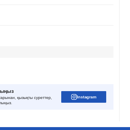
рыңыз
Instagram
тарынан, қызықты суреттер,
лыңыз.