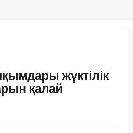
лқымдары жүктілік
арын қалай