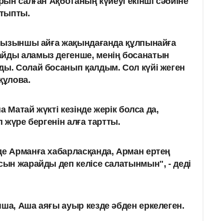
ын салған Ақботаның күйеуі екінші сәбиіне
ытыпты.
тоғызыншы айға жақындағанда құлпынайға
айды аламыз дегенше, менің босанатын
ды. Солай босанып қалдым. Сол күйі жеген
құлова.
а Матай жүкті кезінде жерік болса да,
 жүре бергенін алға тартты.
де Арманға хабарласқанда, Арман ертең
сын жарайды деп келісе салатынмын", - деді
а, Аша аяғы ауыр кезде әбден еркелеген.