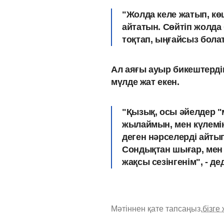
"Жолда келе жатып, кө
айтатын. Сөйтіп жолда 
тоқтап, ыңғайсыз болат
Ал аяғы ауыр бикештердің
мүлде жат екен.
"Қызық, осы әйелдер "
жылаймын, мен күлемі
деген нәрселерді айтып
Сондықтан шығар, мен 
жақсы сезінгенім", - дед
Мәтіннен қате тапсаңыз,
бізге