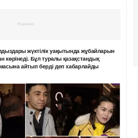
лдыздары жүктілік уақытында жұбайларын
ан көрінеді. Бұл туралы қазақстандық
масына айтып берді деп хабарлайды