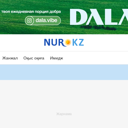
Жанжал
Оқыс оқиға
Имидж