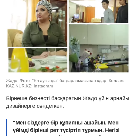
Жадо. Фото: "Ел аузында" бағдарламасынан кдар. Коллаж:
KAZ.NUR.KZ: Instagram
Бірнеше бизнесті басқаратын Жадо үйін арнайы
дизайнерге сәндеткен.
"Мен сіздерге бір құпияны ашайын. Мен
үйімді бірінші рет түсіртіп тұрмын. Негізі