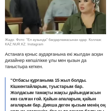
Жадо. Фото: "Ел аузында" бағдарламасынан кдар. Коллаж:
KAZ.NUR.KZ: Instagram
Астанаға қоныс аударғанына екі жылдан асқан
дизайнер көпшілікке ұлы мен қызын да
таныстыра кеткен.
"Отбасы құрғаныма 15 жыл болды.
Кішкентайларым, туыстарым бар.
Жолдасым тамақты жақсы дайындағасын
көз салған ғой. Қайын апаларым, қайын
ағаларым бар. Дияша деген қызым менің оң