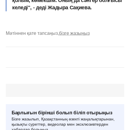
қолым, көмекшім. Оның да сәнгер болғысы
келеді", - деді Жадыра Сақиева.
Мәтіннен қате тапсаңыз,
бізге жазыңыз
Барлығын бірінші болып біліп отырыңыз
Бізге жазылып, Қазақстанның өзекті жаңалықтарынан,
қызықты суреттер, видеолар мен эксклюзивтерден
хабардар болыңыз.