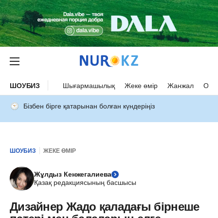
ШОУБИЗ
Шығармашылық
Жеке өмір
Жанжал
Оқыс
Бізбен бірге қатарынан болған күндеріңіз
ШОУБИЗ
ЖЕКЕ ӨМІР
Жұлдыз Кенжегалиева
Қазақ редакциясының басшысы
Дизайнер Жадо қаладағы бірнеше