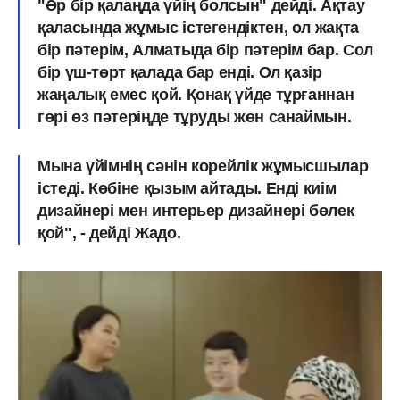
"Әр бір қалаңда үйің болсын" дейді. Ақтау
қаласында жұмыс істегендіктен, ол жақта
бір пәтерім, Алматыда бір пәтерім бар. Сол
бір үш-төрт қалада бар енді. Ол қазір
жаңалық емес қой. Қонақ үйде тұрғаннан
гөрі өз пәтеріңде тұруды жөн санаймын.
Мына үйімнің сәнін корейлік жұмысшылар
істеді. Көбіне қызым айтады. Енді киім
дизайнері мен интерьер дизайнері бөлек
қой", - дейді Жадо.