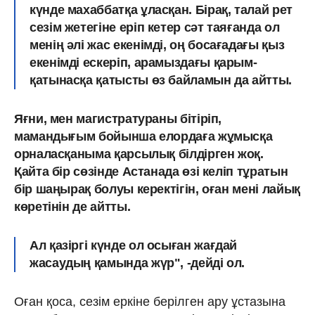
күнде махаббатқа ұласқан. Бірақ, талай рет
сезім жетегіне еріп кетер сәт таяғанда ол
менің әлі жас екенімді, оң босағадағы қыз
екенімді ескеріп, арамыздағы қарым-
қатынасқа қатысты өз байламын да айтты.
Яғни, мен магистратураны бітіріп,
мамандығым бойынша елордаға жұмысқа
орналасқаныма қарсылық білдірген жоқ.
Қайта бір сөзінде Астанада өзі келіп тұратын
бір шаңырақ болуы керектігін, оған мені лайық
көретінін де айтты.
Ал қазіргі күнде ол осыған жағдай
жасаудың қамында жүр", -дейді ол.
Оған қоса, сезім еркіне берілген ару ұстазына