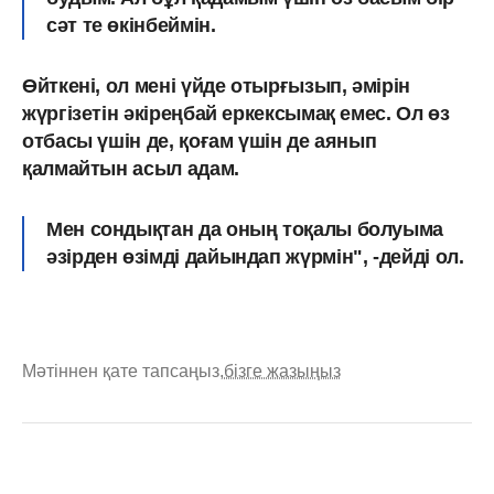
сәт те өкінбеймін.
Өйткені, ол мені үйде отырғызып, әмірін
жүргізетін әкіреңбай еркексымақ емес. Ол өз
отбасы үшін де, қоғам үшін де аянып
қалмайтын асыл адам.
Мен сондықтан да оның тоқалы болуыма
әзірден өзімді дайындап жүрмін", -дейді ол.
Мәтіннен қате тапсаңыз,
бізге жазыңыз