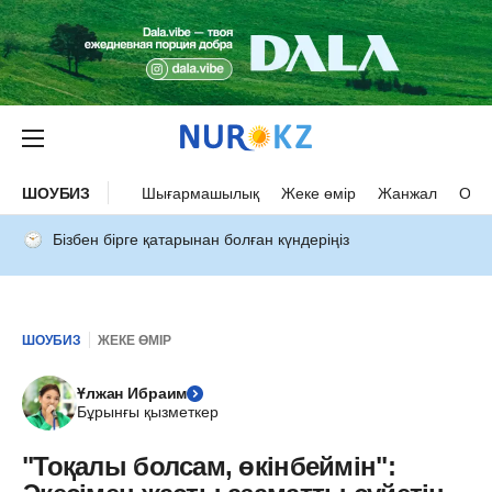
ШОУБИЗ
Шығармашылық
Жеке өмір
Жанжал
Оқыс
Бізбен бірге қатарынан болған күндеріңіз
ШОУБИЗ
ЖЕКЕ ӨМІР
Ұлжан Ибраим
Бұрынғы қызметкер
"Тоқалы болсам, өкінбеймін":