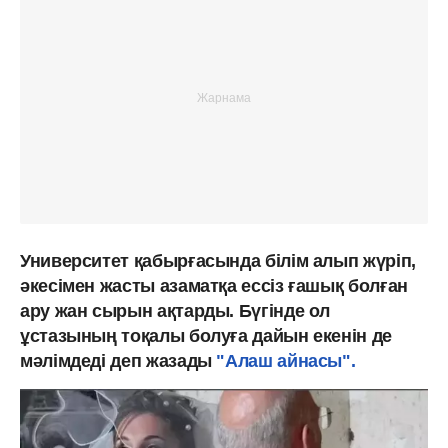
Университет қабырғасында білім алып жүріп,
әкесімен жасты азаматқа ессіз ғашық болған
ару жан сырын ақтарды. Бүгінде ол
ұстазының тоқалы болуға дайын екенін де
мәлімдеді деп жазады
"Алаш айнасы".