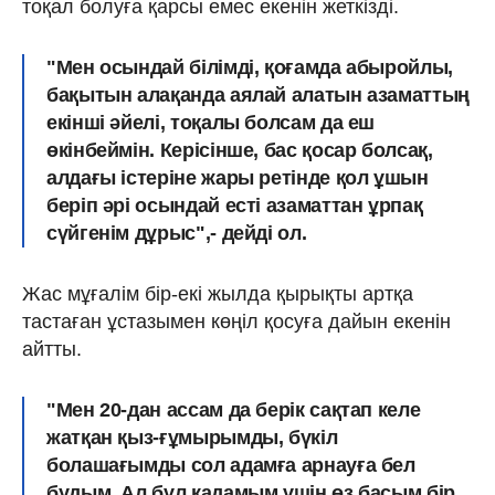
тоқал болуға қарсы емес екенін жеткізді.
"Мен осындай білімді, қоғамда абыройлы,
бақытын алақанда аялай алатын азаматтың
екінші әйелі, тоқалы болсам да еш
өкінбеймін.
Керісінше, бас қосар болсақ,
алдағы істеріне жары ретінде қол ұшын
беріп әрі осындай есті азаматтан ұрпақ
сүйгенім дұрыс"
,- дейді ол.
Жас мұғалім бір-екі жылда қырықты артқа
тастаған ұстазымен көңіл қосуға дайын екенін
айтты.
"Мен 20-дан ассам да берік сақтап келе
жатқан қыз-ғұмырымды, бүкіл
болашағымды сол адамға арнауға бел
будым. Ал бұл қадамым үшін өз басым бір