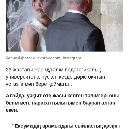
Көрнекі фото: duckproxy.com: Instagram
23 жастағы жас мұғалім педагогикалық
университетке түскен кезде дәріс оқитын
ұстазға мән бере қоймаған.
Алайда, уақыт өте жасы келген тәлімгері оны
білімімен, парасаттылығымен баурап алған
екен.
"Екеуміздің арамыздағы сыйластық қазіргі