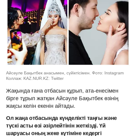
Айсәуле Бақытбек анасымен, сүйіктісімен. Фото: Instagram
Коллаж: KAZ.NUR.KZ: Twitter
Жақында ғана отбасын құрып, ата-енесімен
бірге тұрып жатқан Айсәуле Бақытбек өзінің
жақсы келін екенін айтады.
Ол жаңа отбасында күнделікті таңғы және
түскі асты өзі әзірлейтінін жеткізді. Үй
шаруасы оның жеке күтіміне кедергі