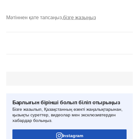
Мәтіннен қате тапсаңыз,
бізге жазыңыз
Барлығын бірінші болып біліп отырыңыз
Бізге жазылып, Қазақстанның өзекті жаңалықтарынан,
қызықты суреттер, видеолар мен эксклюзивтерден
хабардар болыңыз.
Instagram