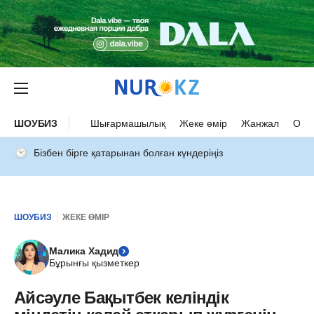
ШОУБИЗ
Шығармашылық
Жеке өмір
Жанжал
Оқыс
Бізбен бірге қатарынан болған күндеріңіз
ШОУБИЗ
ЖЕКЕ ӨМІР
Малика Хадид
Бұрынғы қызметкер
Айсәуле Бақытбек келіндік