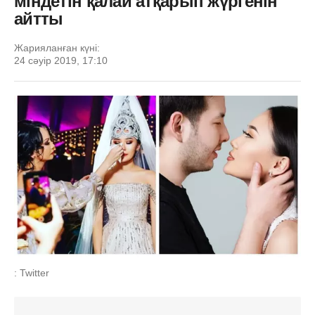
міндетін қалай атқарып жүргенін
айтты
Жарияланған күні:
24 сәуір 2019, 17:10
: Twitter