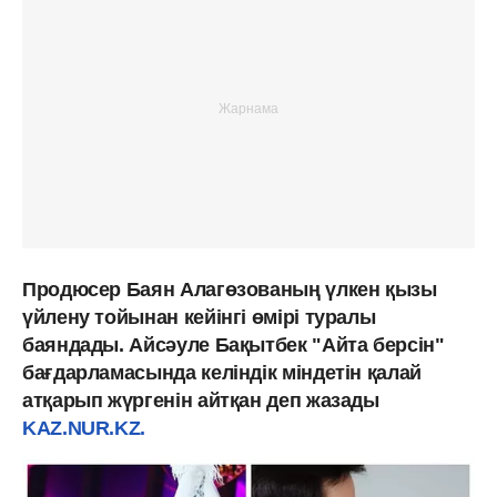
Продюсер Баян Алагөзованың үлкен қызы
үйлену тойынан кейінгі өмірі туралы
баяндады. Айсәуле Бақытбек "Айта берсін"
бағдарламасында келіндік міндетін қалай
атқарып жүргенін айтқан деп жазады
KAZ.NUR.KZ.