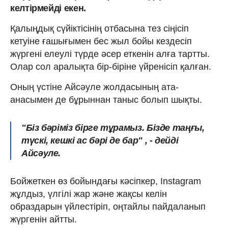
келтірмейді екен.
Қалыңдық сүйіктісінің отбасына тез сіңісіп
кетуіне ғашығымен бес жыл бойы кездесіп
жүргені елеулі түрде әсер еткенін алға тартты.
Олар сол аралықта бір-біріне үйренісіп қалған.
Оның үстіне Айсәуле жолдасының ата-
анасымен де бұрыннан таныс болып шықты.
"Біз бәріміз бірге тұрамыз. Бізде таңғы,
түскі, кешкі ас бәрі де бар" , - дейді
Айсәуле.
Бойжеткен өз бойындағы кәсіпкер, Instagram
жұлдыз, үлгілі жар және жақсы келін
образдарын үйлестіріп, оңтайлы пайдаланып
жүргенін айтты.