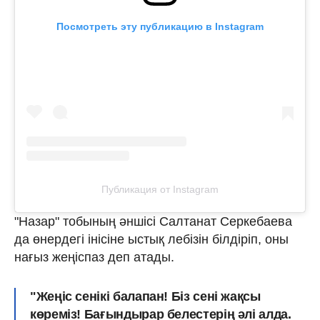
Посмотреть эту публикацию в Instagram
Публикация от Instagram
"Назар" тобының әншісі Салтанат Серкебаева
да өнердегі інісіне ыстық лебізін білдіріп, оны
нағыз жеңіспаз деп атады.
"Жеңіс сенікі балапан! Біз сені жақсы
көреміз! Бағындырар белестерің əлі алда.