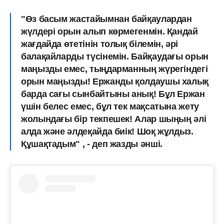
"Өз басым жастайымнан байқаулардан
жүлдері орын алып көрмегенмін. Қандай
жағдайда өтетінін толық білемін, әрі
балақайларды түсінемін. Байқаудағы орын
маңызды емес, тыңдарманның жүрегіндегі
орын маңызды! Ержанды қолдаушы халық
барда сағы сынбайтыны анық! Бұл Ержан
үшін белес емес, бұл тек мақсатына жету
жолындағы бір текпешек! Алар шыңың әлі
алда және әлдеқайда биік! Шоқ жұлдыз.
Құшақтадым" , - деп жазды әнші.