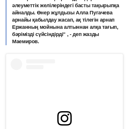
әлеуметтік желілеріндегі басты тақырыпқа
айналды. Өнер жұлдызы Алла Пугачева
арнайы қабылдау жасап, ақ тілегін арнап
Ержанның мойнына алтыннан алқа тағып,
бәрімізді сүйсіндірді" , - деп жазды
Маемиров.