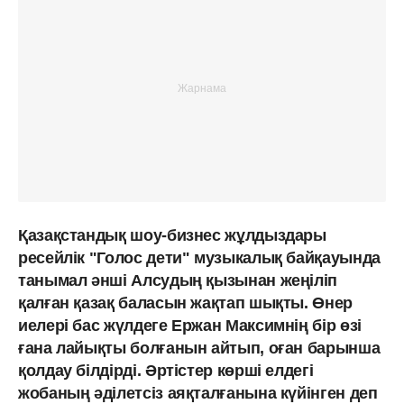
Қазақстандық шоу-бизнес жұлдыздары
ресейлік "Голос дети" музыкалық байқауында
танымал әнші Алсудың қызынан жеңіліп
қалған қазақ баласын жақтап шықты. Өнер
иелері бас жүлдеге Ержан Максимнің бір өзі
ғана лайықты болғанын айтып, оған барынша
қолдау білдірді. Әртістер көрші елдегі
жобаның әділетсіз аяқталғанына күйінген деп