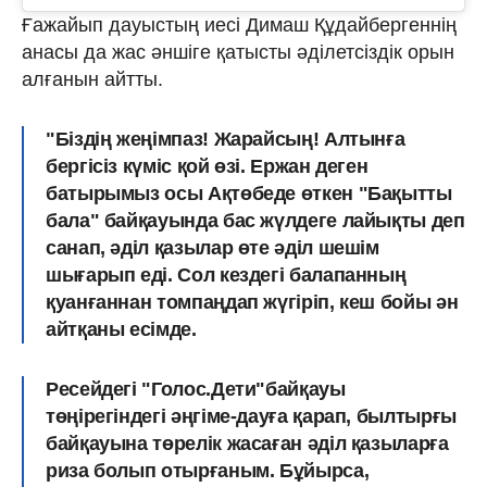
Ғажайып дауыстың иесі Димаш Құдайбергеннің
анасы да жас әншіге қатысты әділетсіздік орын
алғанын айтты.
"Біздің жеңімпаз! Жарайсың! Алтынға
бергісіз күміс қой өзі. Ержан деген
батырымыз осы Ақтөбеде өткен "Бақытты
бала" байқауында бас жүлдеге лайықты деп
санап, әділ қазылар өте әділ шешім
шығарып еді. Сол кездегі балапанның
қуанғаннан томпаңдап жүгіріп, кеш бойы ән
айтқаны есімде.
Ресейдегі "Голос.Дети"байқауы
төңірегіндегі әңгіме-дауға қарап, былтырғы
байқауына төрелік жасаған әділ қазыларға
риза болып отырғаным. Бұйырса,