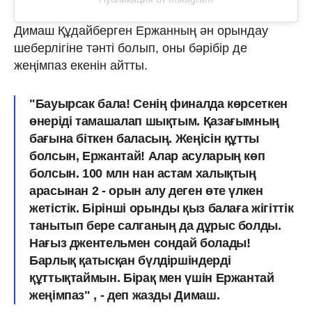
Димаш Құдайберген Ержанның ән орындау
шеберлігіне тәнті болып, оны бәрібір де
жеңімпаз екенін айтты.
"Бауырсак бала! Сенің финалда көрсеткен
өнеріді тамашалап шықтым. Қазағымның
бағына біткен баласың. Жеңісін құтты
болсын, Ержантай! Алар асуларың көп
болсын. 100 млн нан астам халықтың
арасынан 2 - орын алу деген өте үлкен
жетістік. Бірінші орынды қыз балаға жігіттік
танытып бере салганың да дұрыс болды.
Нағыз джентельмен сондай болады!
Барлық қатысқан бүлдіршіндерді
құттықтаймын. Бірақ мен үшін Ержантай
жеңімпаз" , - деп жазды Димаш.