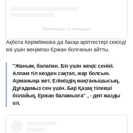
Публикация от Instagram
Ақбота Керімбекова да басқа әріптестері секілді
өзі үшін жеңімпаз Ержан болғанын айтты.
"Жаным, балапан. Біз үшін жеңіс сенікі.
Аллам тіл көзден сақтап, жар болсын.
Арманыңа жет. Еліміздің мақтанышысың,
Дұғадамыз сен үшін. Бар Қазақ тілекші
болайық, Ержан баламызға" , - деп жазды
ол.