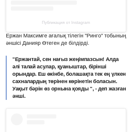
Публикация от Instagram
Ержан Максимге ағалық тілегін "Ринго" тобының
әншісі Данияр Өтеген де білдірді.
"Ержантай, сен нағыз жеңімпазсын! Алда
әлі талай асулар, қуаныштар, бірінші
орындар. Еш өкінбе, болашақта тек ең үлкен
сахналардың төрінен көрінетін боласын.
Уақыт бәрін өз орнына қояды ", - деп жазған
әнші.