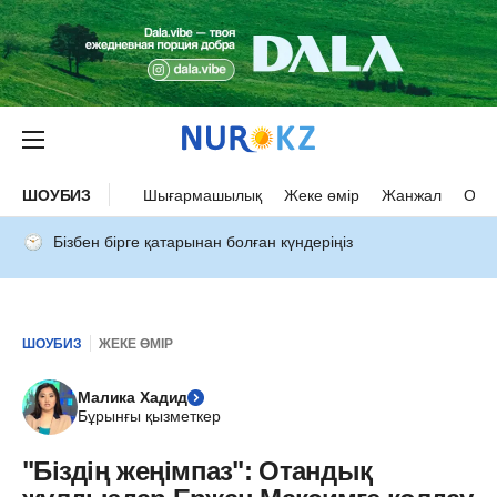
ШОУБИЗ
Шығармашылық
Жеке өмір
Жанжал
Оқыс
Бізбен бірге қатарынан болған күндеріңіз
ШОУБИЗ
ЖЕКЕ ӨМІР
Малика Хадид
Бұрынғы қызметкер
"Біздің жеңімпаз": Отандық