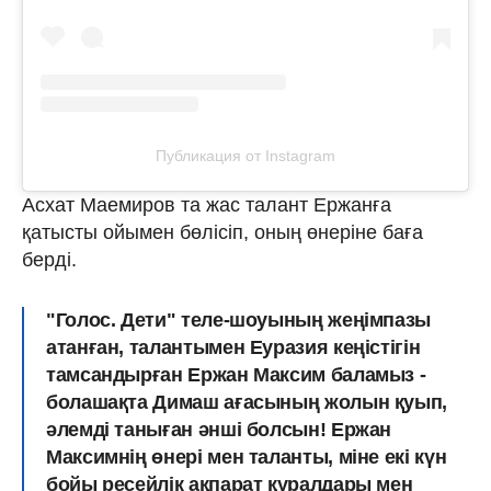
Публикация от Instagram
Асхат Маемиров та жас талант Ержанға
қатысты ойымен бөлісіп, оның өнеріне баға
берді.
"Голос. Дети" теле-шоуының жеңімпазы
атанған, талантымен Еуразия кеңістігін
тамсандырған Ержан Максим баламыз -
болашақта Димаш ағасының жолын қуып,
әлемді таныған әнші болсын! Ержан
Максимнің өнері мен таланты, міне екі күн
бойы ресейлік ақпарат құралдары мен