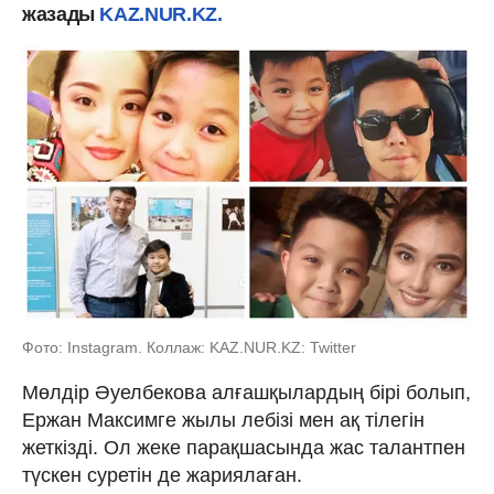
жазады
KAZ.NUR.KZ.
Фото: Instagram. Коллаж: KAZ.NUR.KZ: Twitter
Мөлдір Әуелбекова алғашқылардың бірі болып,
Ержан Максимге жылы лебізі мен ақ тілегін
жеткізді. Ол жеке парақшасында жас талантпен
түскен суретін де жариялаған.