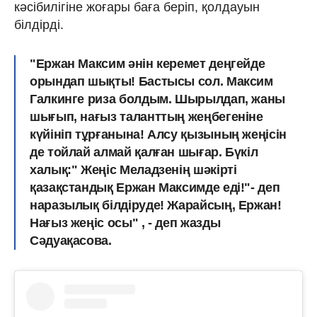
кәсібилігіне жоғары баға беріп, қолдауын
білдірді.
"Ержан Максим әнін керемет деңгейде
орындап шықты! Бастысы сол. Максим
Галкинге риза болдым. Шырылдап, жаны
шығып, нағыз таланттың жеңбегеніне
күйініп тұрғанына! Алсу қызының жеңісін
де тойлай алмай қалған шығар. Бүкіл
халық:" Жеңіс Меладзенің шәкірті
қазақстандық Ержан Максимде еді!"- деп
наразылық білдіруде! Жарайсың, Ержан!
Нағыз жеңіс осы" , - деп жазды
Сәдуақасова.