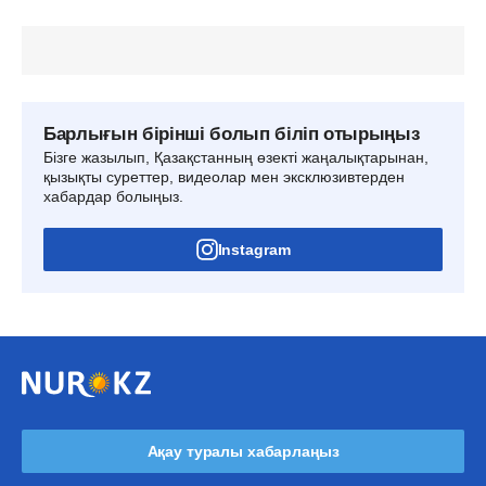
Барлығын бірінші болып біліп отырыңыз
Бізге жазылып, Қазақстанның өзекті жаңалықтарынан,
қызықты суреттер, видеолар мен эксклюзивтерден
хабардар болыңыз.
Instagram
Ақау туралы хабарлаңыз