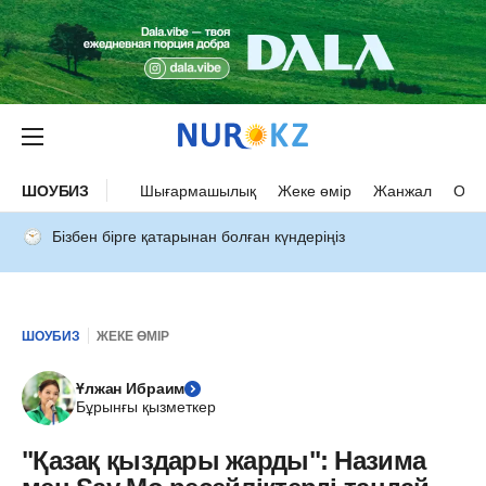
ШОУБИЗ
Шығармашылық
Жеке өмір
Жанжал
Оқыс
Бізбен бірге қатарынан болған күндеріңіз
ШОУБИЗ
ЖЕКЕ ӨМІР
Ұлжан Ибраим
Бұрынғы қызметкер
"Қазақ қыздары жарды": Назима