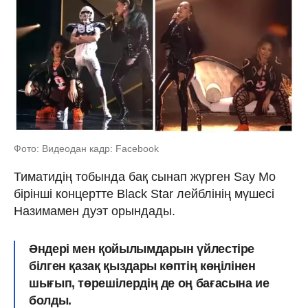
Фото: Видеодан кадр: Facebook
Тиматидің тобында бақ сынап жүрген Say Mo
бірінші концертте Black Star лейблінің мүшесі
Назимамен дуэт орындады.
Әндері мен қойылымдарын үйлестіре
білген қазақ қыздары көптің көңілінен
шығып, төрешілердің де оң бағасына ие
болды.