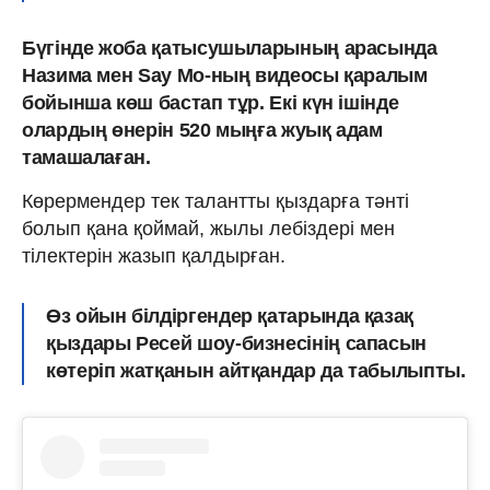
Бүгінде жоба қатысушыларының арасында
Назима мен Say Mo-ның видеосы қаралым
бойынша көш бастап тұр. Екі күн ішінде
олардың өнерін 520 мыңға жуық адам
тамашалаған.
Көрермендер тек талантты қыздарға тәнті
болып қана қоймай, жылы лебіздері мен
тілектерін жазып қалдырған.
Өз ойын білдіргендер қатарында қазақ
қыздары Ресей шоу-бизнесінің сапасын
көтеріп жатқанын айтқандар да табылыпты.