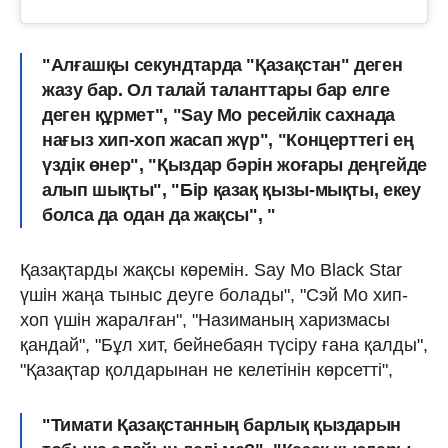
"Алғашқы секундтарда "Қазақстан" деген
жазу бар. Ол талай таланттары бар елге
деген құрмет", "
Say Mo ресейлік сахнада
нағыз хип-хоп жасап жүр
", "Концерттегі ең
үздік өнер", "Қыздар бәрін жоғары деңгейде
алып шықты",
"Бір қазақ қызы-мықты, екеу
болса да одан да жақсы",
"
Қазақтарды жақсы көремін. Say Mo Black Star
үшін жаңа тыныс деуге болады", "Сэй Мо хип-
хоп үшін жаралған", "Назиманың харизмасы
қандай", "Бұл хит, бейнебаян түсіру ғана қалды",
"Қазақтар қолдарынан не келетінін көрсетті",
"Тимати Қазақстанның барлық қыздарын