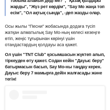
тобына алайын деді ме?", "Қазақ қыздары
жарды", "Жүз рет көрдім", "Say Mo жаңа топ
есім", "Ол ақтық сында",
-деп жазды олар.
Осы жылы "Песни" жобасында додаға түсіп
жатқан алматылық Say Mo-ның келесі кезеңге
өтіп, жеңіс тұғырынан көрінуі үшін
отандастардың қолдауы аса қажет.
Ол үшін "TNT Club" қосымшасын жүктеп алып,
тіркеуден өту қажет. Содан кейін "Дауыс беру"
батырмасын басып, Say Mo-ны таңдау керек.
Дауыс беру 7 мамырға дейін жалғасады және
тегін!