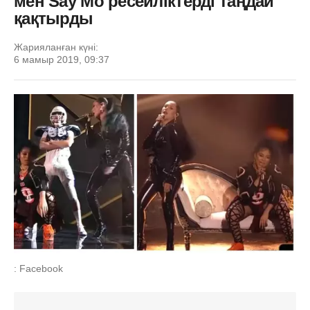
мен Say Mo ресейліктерді таңдай
қақтырды
Жарияланған күні:
6 мамыр 2019, 09:37
: Facebook