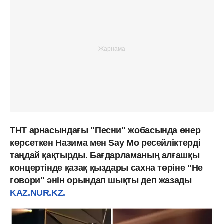
ТНТ арнасындағы "Песни" жобасында өнер
көрсеткен Назима мен Say Mo ресейліктерді
таңдай қақтырды. Бағдарламаның алғашқы
концертінде қазақ қыздары сахна төріне "Не
говори" әнін орындап шықты деп жазады
KAZ.NUR.KZ.