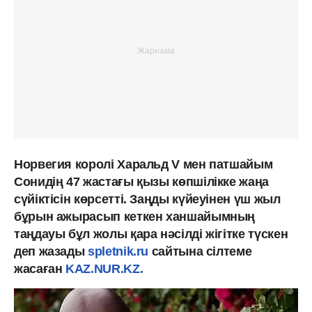
Норвегия королі Харальд V мен патшайым
Сонидің 47 жастағы қызы көпшілікке жаңа
сүйіктісін көрсетті. Заңды күйеуінен үш жыл
бұрын ажырасып кеткен ханшайымның
таңдауы бұл жолы қара нәсілді жігітке түскен
деп жазады
spletnik.ru
сайтына сілтеме
жасаған
KAZ.NUR.KZ.