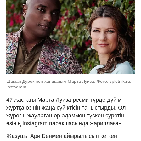
Шаман Дурек пен ханшайым Марта Луиза. Фото: spletnik.ru:
Instagram
47 жастағы Марта Луиза ресми түрде дүйім
жұртқа өзінің жаңа сүйіктісін таныстырды. Ол
жүрегін жаулаған ер адаммен түскен суретін
өзінің Instagram парақшасында жариялаған.
Жазушы Ари Бенмен айырылысып кеткен