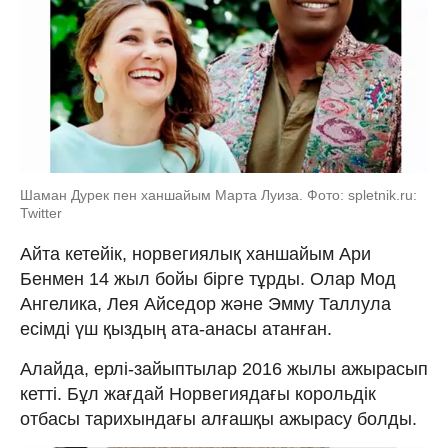
Шаман Дурек пен ханшайым Марта Луиза. Фото: spletnik.ru:
Twitter
Айта кетейік, норвегиялық ханшайым Ари
Бенмен 14 жыл бойы бірге тұрды. Олар Мод
Ангелика, Лея Айседор және Эмму Таллула
есімді үш қыздың ата-анасы атанған.
Алайда, ерлі-зайыптылар 2016 жылы ажырасып
кетті. Бұл жағдай Норвегиядағы корольдік
отбасы тарихындағы алғашқы ажырасу болды.