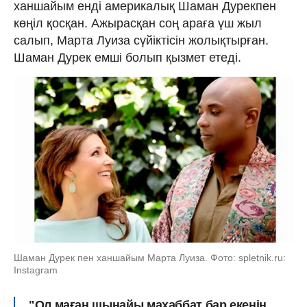
ханшайым енді америкалық Шаман Дурекпен
көңіл қосқан. Ажырасқан соң араға үш жыл
салып, Марта Луиза сүйіктісін жолықтырған.
Шаман Дурек емші болып қызмет етеді.
Шаман Дурек пен ханшайым Марта Луиза. Фото: spletnik.ru:
Instagram
"Ол маған шынайы махаббат бар екенін