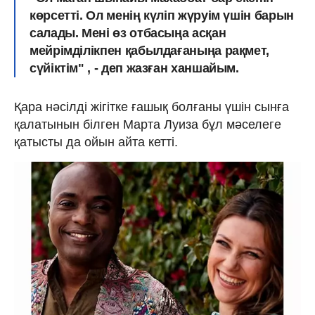
көрсетті. Ол менің күліп жүруім үшін барын
салады. Мені өз отбасыңа асқан
мейрімділікпен қабылдағаныңа рақмет,
сүйіктім" , - деп жазған ханшайым.
Қара нәсілді жігітке ғашық болғаны үшін сынға
қалатынын білген Марта Луиза бұл мәселеге
қатысты да ойын айта кетті.