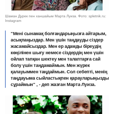
Шаман Дурек пен ханшайым Марта Луиза. Фото: spletnik.ru:
Instagram
"Мені сынамақ болғандарыңызға айтарым,
асықпаңыздар. Мен үшін таңдауды сіздер
жасамайсыздар. Мен ер адамды біреудің
көңілінен шығу немесе сіздердің мен үшін
ойлап тапқан шектеу мен талаптарға сай
болу үшін таңдамаймын. Мен жүрек
қалауыммен таңдаймын. Сол себепті, менің
таңдауыма сыйластықпен қарауларыңызды
сұраймын" , - деп жазған Марта Луиза.