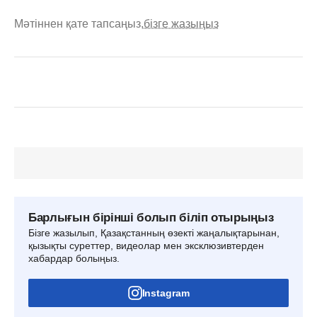
Мәтіннен қате тапсаңыз,
бізге жазыңыз
Барлығын бірінші болып біліп отырыңыз
Бізге жазылып, Қазақстанның өзекті жаңалықтарынан,
қызықты суреттер, видеолар мен эксклюзивтерден
хабардар болыңыз.
Instagram