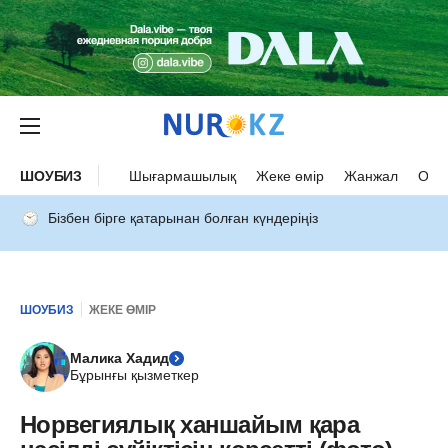
ШОУБИЗ
Шығармашылық
Жеке өмір
Жанжал
Оқыс
Бізбен бірге қатарынан болған күндеріңіз
ШОУБИЗ
ЖЕКЕ ӨМІР
Малика Хадид
Бұрынғы қызметкер
Норвегиялық ханшайым қара