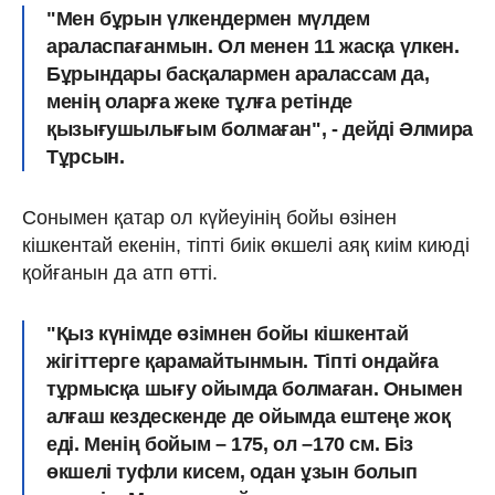
"Мен бұрын үлкендермен мүлдем
араласпағанмын. Ол менен 11 жасқа үлкен.
Бұрындары басқалармен аралассам да,
менің оларға жеке тұлға ретінде
қызығушылығым болмаған", - дейді Әлмира
Тұрсын.
Сонымен қатар ол күйеуінің бойы өзінен
кішкентай екенін, тіпті биік өкшелі аяқ киім киюді
қойғанын да атп өтті.
"Қыз күнімде өзімнен бойы кішкентай
жігіттерге қарамайтынмын. Тіпті ондайға
тұрмысқа шығу ойымда болмаған. Онымен
алғаш кездескенде де ойымда ештеңе жоқ
еді. Менің бойым – 175, ол –170 см. Біз
өкшелі туфли кисем, одан ұзын болып