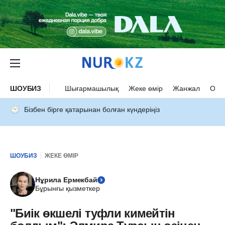
ШОУБИЗ
Шығармашылық
Жеке өмір
Жанжал
Оқыс
Бізбен бірге қатарынан болған күндеріңіз
ШОУБИЗ
ЖЕКЕ ӨМІР
Нұрила Ермекбай
Бұрынғы қызметкер
"Биік өкшелі туфли кимейтін