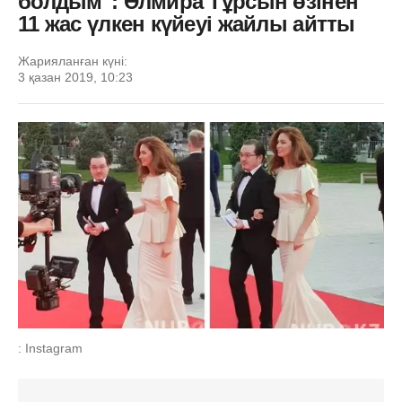
болдым": Әлмира Тұрсын өзінен
11 жас үлкен күйеуі жайлы айтты
Жарияланған күні:
3 қазан 2019, 10:23
: Instagram