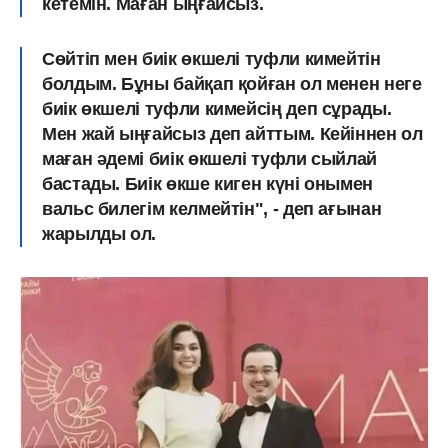
кетемін. Маған ыңғайсыз.
Сөйтіп мен биік өкшелі туфли кимейтін
болдым. Бұны байқап қойған ол менен неге
биік өкшелі туфли кимейсің деп сұрады.
Мен жай ыңғайсыз деп айттым. Кейіннен ол
маған әдемі биік өкшелі туфли сыйлай
бастады. Биік өкше киген күні онымен
вальс билегім келмейтін", - деп ағынан
жарылды ол.