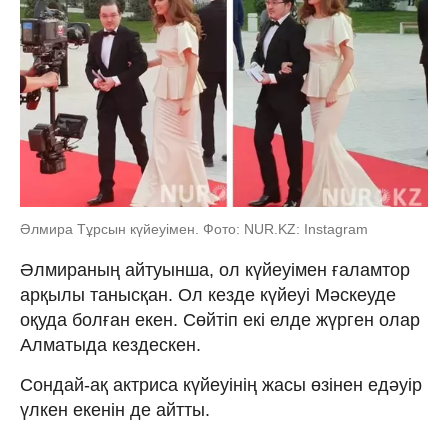
Әлмира Тұрсын күйеуімен. Фото: NUR.KZ: Instagram
Әлмираның айтуынша, ол күйеуімен ғаламтор
арқылы танысқан. Ол кезде күйеуі Мәскеуде
оқуда болған екен. Сөйтіп екі елде жүрген олар
Алматыда кездескен.
Сондай-ақ актриса күйеуінің жасы өзінен едәуір
үлкен екенін де айтты.