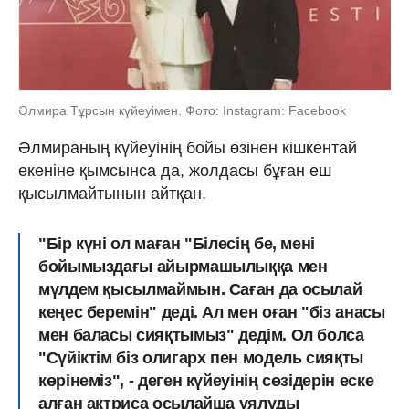
Әлмира Тұрсын күйеуімен. Фото: Instagram: Facebook
Әлмираның күйеуінің бойы өзінен кішкентай
екеніне қымсынса да, жолдасы бұған еш
қысылмайтынын айтқан.
"Бір күні ол маған "Білесің бе, мені
бойымыздағы айырмашылыққа мен
мүлдем қысылмаймын. Саған да осылай
кеңес беремін" деді. Ал мен оған "біз анасы
мен баласы сияқтымыз" дедім. Ол болса
"Сүйіктім біз олигарх пен модель сияқты
көрінеміз", - деген күйеуінің сөзідерін еске
алған актриса осылайша ұялуды