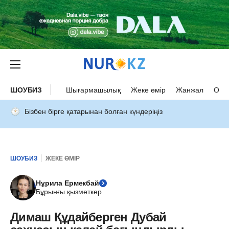
ШОУБИЗ
Шығармашылық
Жеке өмір
Жанжал
Оқыс
Бізбен бірге қатарынан болған күндеріңіз
ШОУБИЗ
ЖЕКЕ ӨМІР
Нұрила Ермекбай
Бұрынғы қызметкер
Димаш Құдайберген Дубай