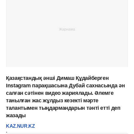
Қазақстандық әнші Димаш Құдайберген
Instagram парақшасына Дубай сахнасында ән
салған сәтінен видео жариялады. Әлемге
танылған жас жұлдыз кезекті мәрте
талантымен тыңдармандарын тәнті етті деп
жазады
KAZ.NUR.KZ
.