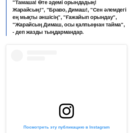
"Тамаша! Өте әдемі орындадың!
Жарайсың!", "Браво, Димаш!, "Сен әлемдегі
ең мықты әншісің", "Ғажайып орындау",
"Жарайсың Димаш, осы қалпыңнан тайма",
- деп жазды тыңдармандар.
Посмотреть эту публикацию в Instagram