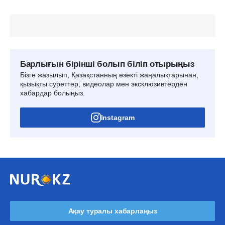
Барлығын бірінші болып біліп отырыңыз
Бізге жазылып, Қазақстанның өзекті жаңалықтарынан,
қызықты суреттер, видеолар мен эксклюзивтерден
хабардар болыңыз.
Instagram
Ақау туралы хабарлаңыз