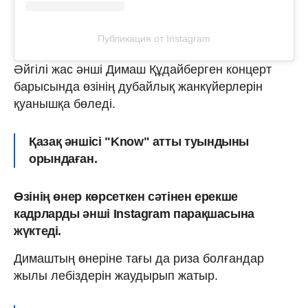
Публикация от Instagram
Әйгілі жас әнші Димаш Құдайберген концерт
барысында өзінің дубайлық жанкүйерлерін
қуанышқа бөледі.
Қазақ әншісі "Know" атты туындыны
орындаған.
Өзінің өнер көрсеткен сәтінен ерекше
кадрларды әнші Instagram парақшасына
жүктеді.
Димаштың өнеріне тағы да риза болғандар
жылы лебіздерін жаудырып жатыр.