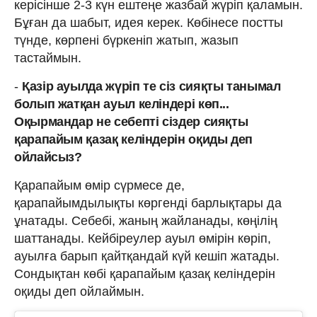
керісінше 2-3 күн ештеңе жазбай жүріп қаламын.
Бұған да шабыт, идея керек. Көбінесе постты
түнде, көрпені бүркеніп жатып, жазып
тастаймын.
-
Қазір ауылда жүріп те сіз сияқты танымал
болып жатқан ауыл келіндері көп...
Оқырмандар не себепті сіздер сияқты
қарапайым қазақ келіндерін оқиды деп
ойлайсыз?
Қарапайым өмір сүрмесе де,
қарапайымдылықты көргенді барлықтары да
ұнатады. Себебі, жаның жайланады, көңілің
шаттанады. Кейбіреулер ауыл өмірін көріп,
ауылға барып қайтқандай күй кешіп жатады.
Сондықтан көбі қарапайым қазақ келіндерін
оқиды деп ойлаймын.