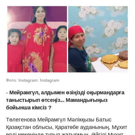
Фото: Instagram: Instagram
-
Мейрамгүл, алдымен өзіңізді оқырмандарға
таныстырып өтсеңіз... Мамандығыңыз
бойынша кімсіз ?
Төлегенова Мейрамгүл Мәлікқызы Батыс
Қазақстан облысы, Қаратөбе ауданының, Мұхит
елді мекенінде тұрып жатырмын. Әйгілі Мұхит