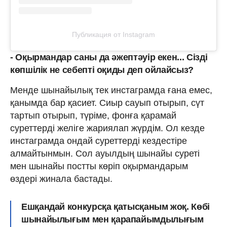
Публикация от Instagram
- Оқырмандар саны да әжептәуір екен... Сізді
көпшілік не себепті оқиды деп ойлайсыз?
Менде шынайылық тек инстаграмда ғана емес,
қанымда бар қасиет. Сиыр сауып отырып, сүт
тартып отырып, түріме, фонға қарамай
суреттерді желіге жариялап жүрдім. Ол кезде
инстаграмда ондай суреттерді кездестіре
алмайтынмын. Сол ауылдың шынайы суреті
мен шынайы постты көріп оқырмандарым
өздері жинала бастады.
Ешқандай конкурсқа қатысқаным жоқ. Көбі
шынайылығым мен қарапайымдылығым