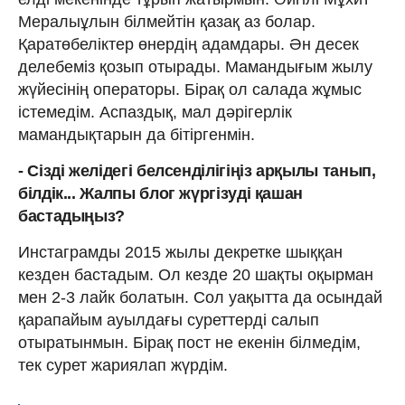
Мералыұлын білмейтін қазақ аз болар.
Қаратөбеліктер өнердің адамдары. Ән десек
делебеміз қозып отырады. Мамандығым жылу
жүйесінің операторы. Бірақ ол салада жұмыс
істемедім. Аспаздық, мал дәрігерлік
мамандықтарын да бітіргенмін.
- Сізді желідегі белсенділігіңіз арқылы танып,
білдік... Жалпы блог жүргізуді қашан
бастадыңыз?
Инстаграмды 2015 жылы декретке шыққан
кезден бастадым. Ол кезде 20 шақты оқырман
мен 2-3 лайк болатын. Сол уақытта да осындай
қарапайым ауылдағы суреттерді салып
отыратынмын. Бірақ пост не екенін білмедім,
тек сурет жариялап жүрдім.