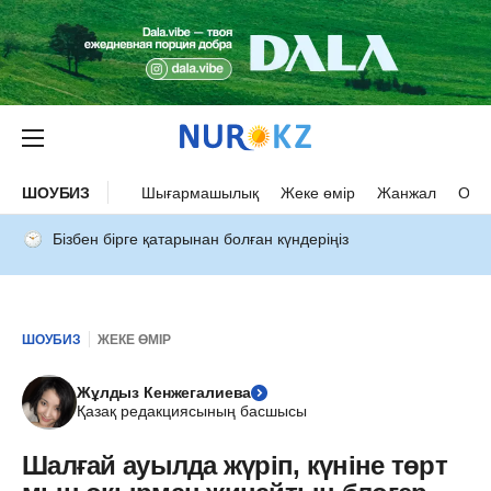
ШОУБИЗ
Шығармашылық
Жеке өмір
Жанжал
Оқыс
Бізбен бірге қатарынан болған күндеріңіз
ШОУБИЗ
ЖЕКЕ ӨМІР
Жұлдыз Кенжегалиева
Қазақ редакциясының басшысы
Шалғай ауылда жүріп, күніне төрт