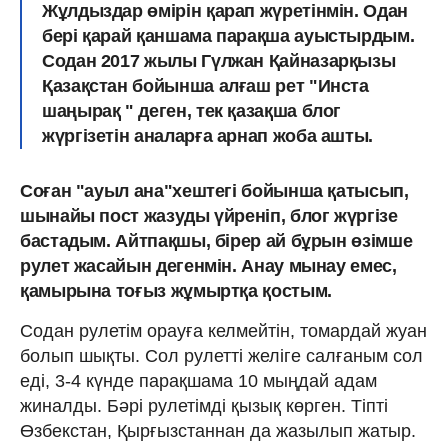
Жұлдыздар өмірін қарап жүретінмін. Одан
бері қарай қаншама парақша ауыстырдым.
Содан 2017 жылы Гүлжан Қайназарқызы
Қазақстан бойынша алғаш рет "Инста
шаңырақ " деген, тек қазақша блог
жүргізетін аналарға арнап жоба ашты.
Соған "ауыл ана"хештегі бойынша қатысып,
шынайы пост жазуды үйреніп, блог жүргізе
бастадым. Айтпақшы, бірер ай бұрын өзімше
рулет жасайын дегенмін. Анау мынау емес,
қамырына тоғыз жұмыртқа қостым.
Содан рулетім орауға келмейтін, томардай жуан
болып шықты. Сол рулетті желіге салғаным сол
еді, 3-4 күнде парақшама 10 мыңдай адам
жиналды. Бәрі рулетімді қызық көрген. Тіпті
Өзбекстан, Қырғызстаннан да жазылып жатыр.