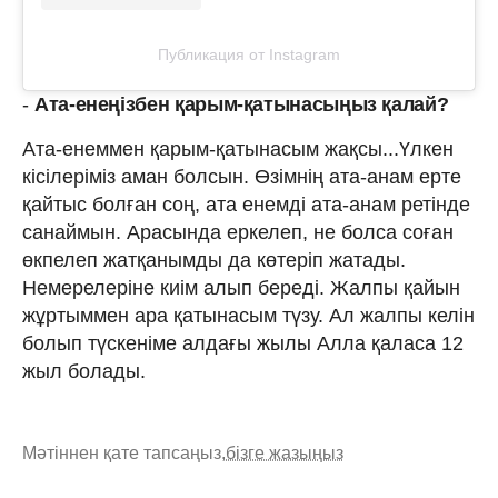
Публикация от Instagram
-
Ата-енеңізбен қарым-қатынасыңыз қалай?
Ата-енеммен қарым-қатынасым жақсы...Үлкен
кісілеріміз аман болсын. Өзімнің ата-анам ерте
қайтыс болған соң, ата енемді ата-анам ретінде
санаймын. Арасында еркелеп, не болса соған
өкпелеп жатқанымды да көтеріп жатады.
Немерелеріне киім алып береді. Жалпы қайын
жұртыммен ара қатынасым түзу. Ал жалпы келін
болып түскеніме алдағы жылы Алла қаласа 12
жыл болады.
Мәтіннен қате тапсаңыз,
бізге жазыңыз