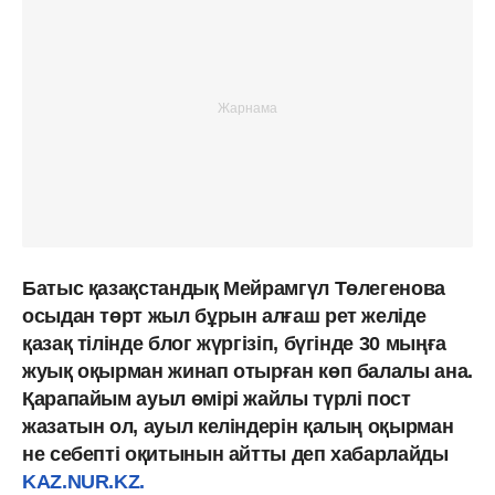
Батыс қазақстандық Мейрамгүл Төлегенова
осыдан төрт жыл бұрын алғаш рет желіде
қазақ тілінде блог жүргізіп, бүгінде 30 мыңға
жуық оқырман жинап отырған көп балалы ана.
Қарапайым ауыл өмірі жайлы түрлі пост
жазатын ол, ауыл келіндерін қалың оқырман
не себепті оқитынын айтты деп хабарлайды
KAZ.NUR.KZ.