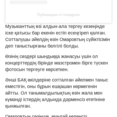
Публикация от Instagram
Музыканттың өзі алдын-ала тергеу кезеңінде
іске қатысы бар екенін естіп есеңгіреп қалған.
Сотталушы әйелдің өзін Омаровтың сүйіктісімін
деп таныстырғаны белгілі болды.
Өзінің сөздері шындыққа жанасуы үшін ол
концерттердің бірінде маэстромен бірге түскен
фотосын тергеуге көрсеткен.
Әнші БАҚ өкілдеріне сотталған әйелмен таныс
еместігін, оны бұрын ешқашан көрмегенін
айтты. Ол танымалдылықтың өзін жала мен
күмәнді істердің алдында дәрменсіз ететініне
қынжылған.
Омаровтың сөзінше, мұндай келеңсіз