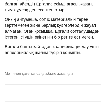
болған әйелдің Ерғалис есімді ағасы жазаны
тым жұмсақ деп есептеп отыр.
Оның айтуынша, сот іс материалын терең
зерттемеген және барлық куәгерлердін жауап
алмаған. Оған қосымша, Ерғали сотталушыдан
істеген ісі үшін өкінетінін бір рет те естімеген.
Ерғали бапты қайтадан квалификациялау үшін
аппеляциялық шағым түсіріп қойыпты.
Мәтіннен қате тапсаңыз,
бізге жазыңыз