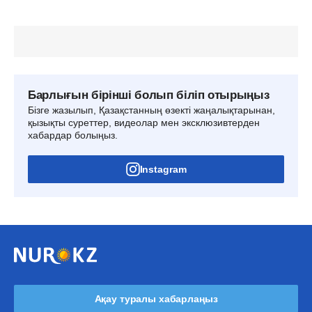
Барлығын бірінші болып біліп отырыңыз
Бізге жазылып, Қазақстанның өзекті жаңалықтарынан,
қызықты суреттер, видеолар мен эксклюзивтерден
хабардар болыңыз.
Instagram
Ақау туралы хабарлаңыз