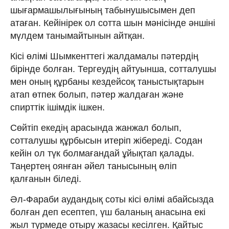
шығармашылығының табынушысымен деп
атаған. Кейінірек ол сотта шын мәнісінде әншіні
мүлдем танымайтынын айтқан.
Кісі өлімі Шымкенттегі жалдамалы пәтердің
бірінде болған. Тергеудің айтуынша, сотталушы
мен оның құрбаны кездейсоқ таныстықтарын
атап өтпек болып, пәтер жалдаған және
спирттік ішімдік ішкен.
Сөйтіп екедің арасында жанжал болып,
сотталушы құрбысын итеріп жібереді. Содан
кейін ол түк болмағандай ұйықтап қалады.
Таңертең оянған әйел танысының өліп
қалғанын біледі.
Әл-Фараби аудандық соты кісі өлімі абайсызда
болған деп есептеп, үш баланың анасына екі
жыл түрмеде отыру жазасы кесілген. Қайтыс