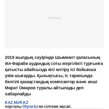
2019 жылдың сәуірінде Шымкент қаласының
Әл-Фараби аудандық соты жергілікті тұрғынға
қатысты абайсызда кісі өлтіру ісі бойынша
үкім шығарды. Қызықтысы, іс тарихында
белгілі қазақстандық композитор және әнші
Марат Омаров туралы айтылады деп
хабарлайды
KAZ.NUR.KZ
порталы
Otyrar.kz
-ке сілтеме жасап.