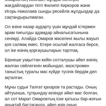
жағдайлардан тіпті Филипп Киркоров және
Игорь Николаев сынды ресейлік жұлдыздар да
сақтандырылмаған.
Ол өзіне назар аударту үшін мұндай істермен
арам пиғылды адамдар айналысатынына
сенімді. Алайда Омаров мәселені жылы жауып
қоя салмақ емес. Егере осылай жалғаса берсе,
ол іке өзінің қорғаушыларын тартпақ.
Бірнеше уақыттан кейін сотталушы әйел өзінің
жалған сөйлегенін мойындап, маэстромен
таныстық туралы мас күйде түсінік бердім деп
ақталған.
Мұны судья Талғат қахаров та растады. Оның
айтуынша, тұтқындау кезінде әйел мас болған,
ал сот Марат Омаровтың іске қатысы бар-жоғын
анықтай бастағанда, әйел өзін оның