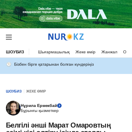
ШОУБИЗ
Шығармашылық
Жеке өмір
Жанжал
Оқыс
Бізбен бірге қатарынан болған күндеріңіз
ШОУБИЗ
ЖЕКЕ ӨМІР
Нұрила Ермекбай
Бұрынғы қызметкер
Белгілі әнші Марат Омаровтың