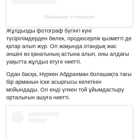
Публикация от Instagram
Жұлдызды фотограф бүгінгі күні
түсірілімдерден бөлек, продюсерлік қызметті де
қатар алып жүр. Ол жақында отандық жас
әншіні өз қанатының астына алып, оны алдағы
уақытта жұлдыз етуге ниетті.
Одан басқа, Нүркен Абдрахман болашақта тағы
бір арманын іске асырғысы келетінін
мойындады. Ол енді үлкен той ұйымдастыру
орталығын ашуға ниетті.