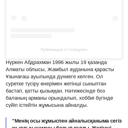
Публикация от Instagram
Нүркен Абдрахман 1996 жылы 19 қазанда
Алматы облысы, Жамбыл ауданына қарасты
Ұзынағаш ауылында дүниеге келген. Ол
суретке түсіру өнерімен жетінші сыныптан
бастап, қатты қызыққан. Нәтижесінде боз
баланың арманы орындалып, хоббиі бүгінде
сүйіп істейтін жұмысына айналды.
"Менің осы жұмыспен айналысқаныма сегіз
жылдың шамасы болып қалды. Жетінші