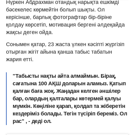
Нүркен Абдрахман отандық нарықта ешкімді
бәсекелес көрмейтін болып шықты. Ол
керісінше, барлық фотографтар бір-біріне
қолдау көрсетіп, мотивация бергені әлдеқайда
жақсы деген ойда.
Сонымен қатар, 23 жаста үлкен кәсіпті жүргізіп
отырған жігіт айына қанша табыс табатын
жария етті.
"Табысты нақты айта алмаймын. Бірақ,
сағатына 100 АҚШ доларын аламыз.
Қатып
қалған баға жоқ. Жаңадан келген әншілер
бар, олардың қалталары көтермей қалуы
мүмкін. Көңіліне қарап, қолдап та жіберетін
кездеріміз болады. Тегін түсіріп береміз. Ол
рас" , - деді ол.