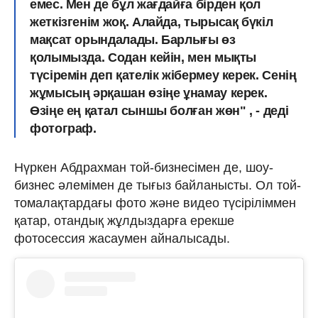
емес. Мен де
бұл жағдайға бірден қол
жеткізгенім жоқ
. Алайда, тырысақ бүкіл
мақсат орындалады. Барлығы өз
қолымызда. Содан кейін, мен мықты
түсіремін деп қателік жібермеу керек. Сенің
жұмысың әрқашан өзіңе ұнамау керек.
Өзіңе ең қатал сыншы болған жөн
" , - деді
фотограф.
Нүркен Абдрахман той-бизнесімен де, шоу-
бизнес әлемімен де тығыз байланысты. Ол той-
томалақтардағы фото және видео түсіріліммен
қатар, отандық жұлдыздарға ерекше
фотосессия жасаумен айналысады.