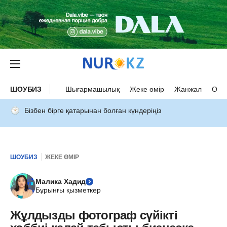
ШОУБИЗ
Шығармашылық
Жеке өмір
Жанжал
Оқыс
Бізбен бірге қатарынан болған күндеріңіз
ШОУБИЗ
ЖЕКЕ ӨМІР
Малика Хадид
Бұрынғы қызметкер
Жұлдызды фотограф сүйікті