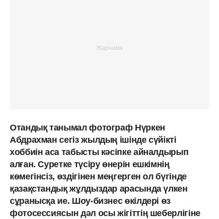
Отандық танымал фотограф Нүркен
Абдрахман сегіз жылдың ішінде сүйікті
хоббиін аса табысты кәсіпке айналдырып
алған. Суретке түсіру өнерін ешкімнің
көмегінсіз, өздігінен меңгерген ол бүгінде
қазақстандық жұлдыздар арасында үлкен
сұранысқа ие. Шоу-бизнес өкілдері өз
фотосессиясын дәл осы жігіттің шеберлігіне