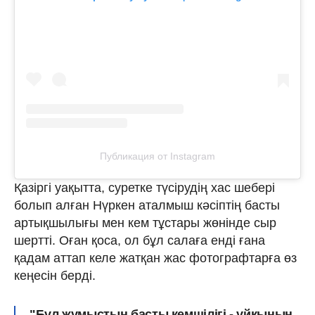
Публикация от Instagram
Қазіргі уақытта, суретке түсірудің хас шебері
болып алған Нүркен аталмыш кәсіптің басты
артықшылығы мен кем тұстары жөнінде сыр
шертті. Оған қоса, ол бұл салаға енді ғана
қадам аттап келе жатқан жас фотографтарға өз
кеңесін берді.
"Бұл жұмыстың
басты кемшілігі - ұйқының