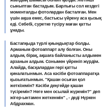
сыныптан бастадым. Барлығы сол кездегі
моменталды фотолардан басталған.
Мен
үшін ақша емес, бастысы үйрену аса қызық
еді
. Себебі, суретке түсіру маған қатты
ұнады.
Бастапқыда түрлі қиындықтар болды.
Арманым фотоаппарт алу болған. Оны
алдым, бірақ, ақшаға байланысты алдымен
арзанын алдым. Сонымен үйреніп жүрдім.
Алайда
, басқалардан гөрі қатты
қиналатынмын.
Аса кәсіби фотоаппаратқа
қызығатынмын. "Қашан осыған қол
жеткіземін? Кәсіби деңгейде қашан
түсіремін? Неге мен осылай жүремін?" деп
жігер-ынтамен жеткенмін" , - деді Нүркен
Абдрахман.