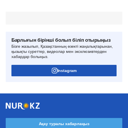
Барлығын бірінші болып біліп отырыңыз
Бізге жазылып, Қазақстанның өзекті жаңалықтарынан,
қызықты суреттер, видеолар мен эксклюзивтерден
хабардар болыңыз.
Instagram
Ақау туралы хабарлаңыз