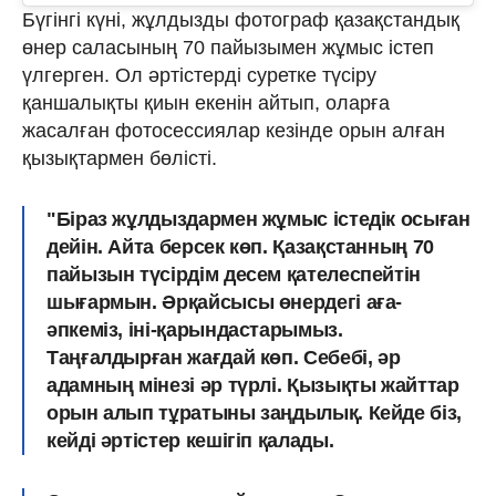
Бүгінгі күні, жұлдызды фотограф қазақстандық
өнер саласының 70 пайызымен жұмыс істеп
үлгерген. Ол әртістерді суретке түсіру
қаншалықты қиын екенін айтып, оларға
жасалған фотосессиялар кезінде орын алған
қызықтармен бөлісті.
"Біраз жұлдыздармен жұмыс істедік осыған
дейін. Айта берсек көп.
Қазақстанның 70
пайызын түсірдім десем қателеспейтін
шығармын.
Әрқайсысы өнердегі аға-
әпкеміз, іні-қарындастарымыз.
Таңғалдырған жағдай көп. Себебі,
әр
адамның мінезі әр түрлі
. Қызықты жайттар
орын алып тұратыны заңдылық. Кейде біз,
кейді әртістер кешігіп қалады.