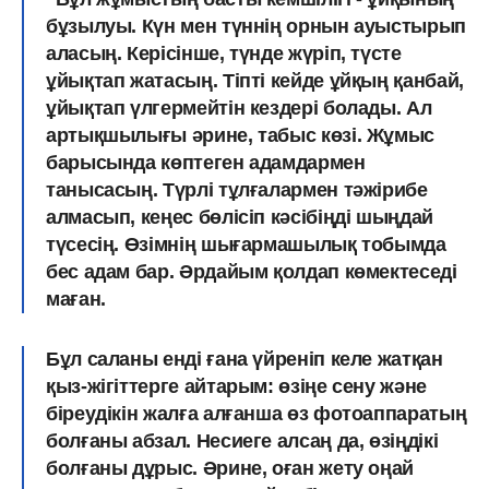
бұзылуы.
Күн мен түннің орнын ауыстырып
аласың. Керісінше, түнде жүріп, түсте
ұйықтап жатасың. Тіпті кейде ұйқың қанбай,
ұйықтап үлгермейтін кездері болады. Ал
артықшылығы әрине, табыс көзі.
Жұмыс
барысында көптеген адамдармен
танысасың. Түрлі тұлғалармен тәжірибе
алмасып, кеңес бөлісіп кәсібіңді шыңдай
түсесің. Өзімнің
шығармашылық тобымда
бес адам бар
. Әрдайым қолдап көмектеседі
маған.
Бұл саланы енді ғана үйреніп келе жатқан
қыз-жігіттерге айтарым: өзіңе сену және
біреудікін жалға алғанша өз фотоаппаратың
болғаны абзал. Несиеге алсаң да, өзіңдікі
болғаны дұрыс. Әрине, оған жету оңай