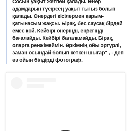
Сосын уақыт жетпей қалады. Өнер
адамдарын түсірсең уақыт тығыз болып
қалады. Өнердегі кісілермен қарым-
қатынасым жақсы. Бірақ, бес саусақ бірдей
емес қой.
Кейбірі өнеріңді, еңбегіңді
бағалайды. Кейбірі бағаламайды.
Бірақ,
оларға ренжімеймін. Әркімнің ойы әртүрлі,
заман осындай болып кеткен шығар" , - деп
өз ойын білдірді фотограф.