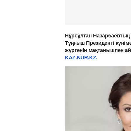
Нұрсұлтан Назарбаевтың 
Тұңғыш Президенті күнімен
жүргенін мақтанышпен ай
KAZ.NUR.KZ.