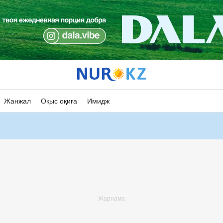
Жанжал
Оқыс оқиға
Имидж