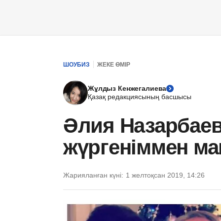
ШОУБИЗ
ЖЕКЕ ӨМІР
Жұлдыз Кенжегалиева
Қазақ редакциясының басшысы
Әлия Назарбаева
жүргеніммен м
Жарияланған күні:
1 желтоқсан 2019, 14:26