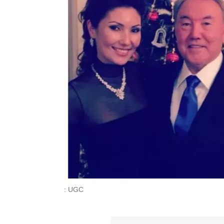
: UGC