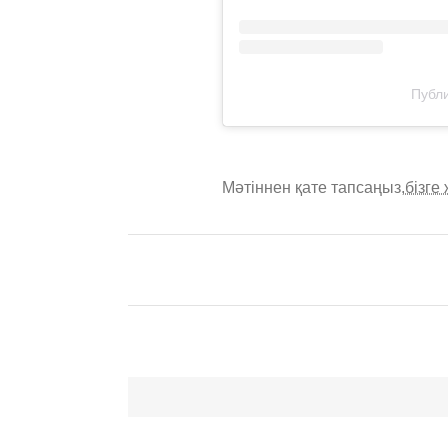
Публи
Мәтіннен қате тапсаңыз,
бізге