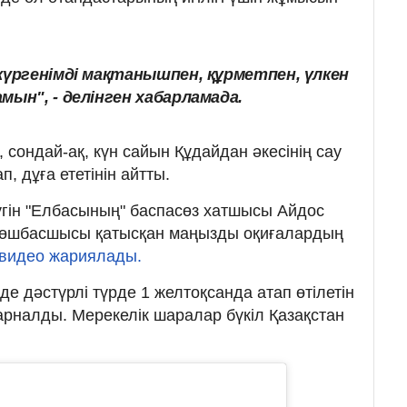
жүргенімді мақтанышпен, құрметпен, үлкен
мын", - делінген хабарламада.
 сондай-ақ, күн сайын Құдайдан әкесінің сау
ап, дұға ететінін айтты.
 бүгін "Елбасының" баспасөз хатшысы Айдос
 көшбасшысы қатысқан маңызды оқиғалардың
видео жариялады.
де дәстүрлі түрде 1 желтоқсанда атап өтілетін
арналды. Мерекелік шаралар бүкіл Қазақстан