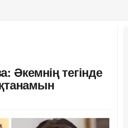
: Әкемнің тегінде
ақтанамын