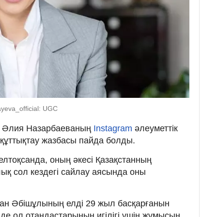
yeva_official: UGC
ы Әлия Назарбаеваның
Instagram
әлеуметтік
 құттықтау жазбасы пайда болды.
елтоқсанда, оның әкесі Қазақстанның
лық сол кездегі сайлау аясында оны
ан Әбішұлының елді 29 жыл басқарғанын
н де ол отандастарының игілігі үшін жұмысын