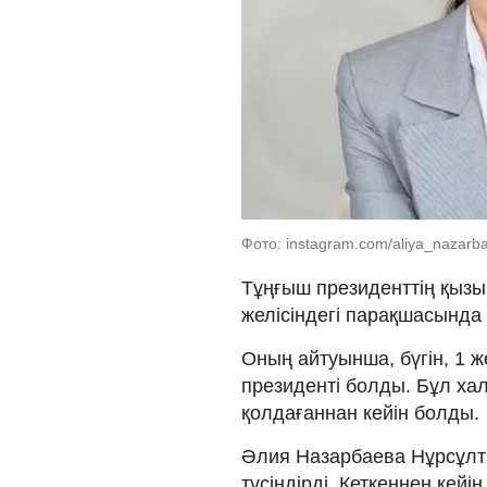
Фото: instagram.com/aliya_nazarba
Тұңғыш президенттің қыз
желісіндегі парақшасында
Оның айтуынша, бүгін, 1 ж
президенті болды. Бұл ха
қолдағаннан кейін болды.
Әлия Назарбаева Нұрсұлт
түсіндірді. Кеткеннен кейі