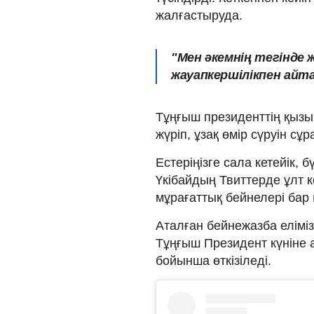
жалғастыруда.
"Мен әкемнің тегінде 
жауапкершілікпен айта
Тұңғыш президенттің қызы,
жүріп, ұзақ өмір сүруін сұр
Естеріңізге сала кетейік,
Үкібайдың Твиттерде ұлт
мұрағаттық бейнелері бар
Аталған бейнежазба еліміз
Тұңғыш Президент күніне 
бойынша өткізіледі.