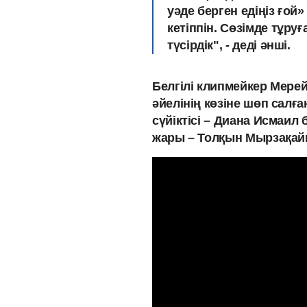
уәде берген едіңіз ғо
кетіппін. Сөзімде тұруғ
түсірдік", - деді әнші.
Белгілі клипмейкер Мере
әйелінің көзіне шөп салғ
сүйіктісі – Диана Исмаил 
жары – Толқын Мырзақай