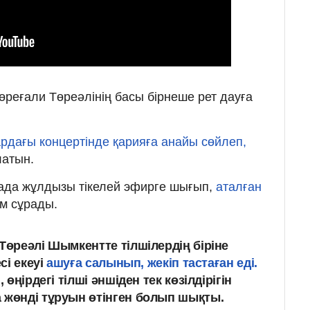
Төреғали Төреәлінің басы бірнеше рет дауға
рдағы концертінде қарияға анайы сөйлеп,
латын.
трада жұлдызы тікелей эфирге шығып,
аталған
ім сұрады.
Төреәлі Шымкентте тілшілердің біріне
сі екеуі
ашуға салынып, жекіп тастаған еді.
 өңірдегі тілші әншіден тек көзілдірігін
 жөнді тұруын өтінген болып шықты.