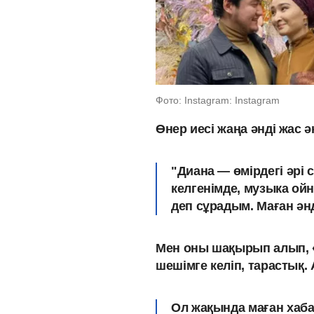
Фото: Instagram: Instagram
Өнер иесі жаңа әнді жас 
"Диана — өмірдегі әрі
келгенімде, музыка ойн
деп сұрадым. Маған әнд
Мен оны шақырып алып, «
шешімге келіп, тарастық. 
Ол жақында маған хаба