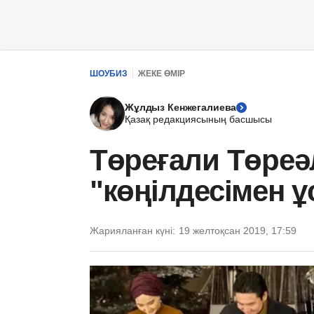
ШОУБИЗ
ЖЕКЕ ӨМІР
Жұлдыз Кенжегалиева
Қазақ редакциясының басшысы
Төреғали Төреәл
"көңілдесімен ұ
Жарияланған күні:
19 желтоқсан 2019, 17:59