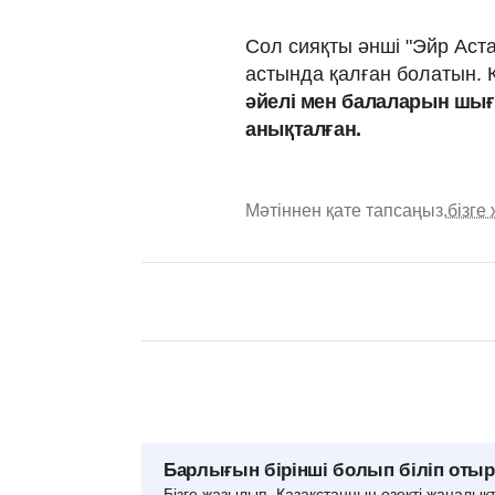
Сол сияқты әнші "Эйр Аста
астында қалған болатын. 
әйелі мен балаларын шығ
анықталған.
Мәтіннен қате тапсаңыз,
бізге
Барлығын бірінші болып біліп оты
Бізге жазылып, Қазақстанның өзекті жаңалық