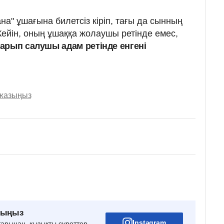
на" ұшағына билетсіз кіріп, тағы да сынның
Кейін, оның ұшаққа жолаушы ретінде емес,
арып салушы адам ретінде енгені
 жазыңыз
рыңыз
Instagram
тарынан, қызықты суреттер,