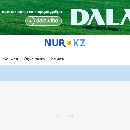
Жанжал
Оқыс оқиға
Имидж