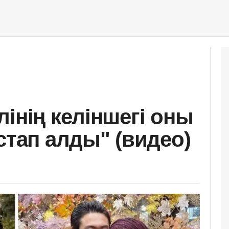
інің келіншегі оны
стап алды" (видео)