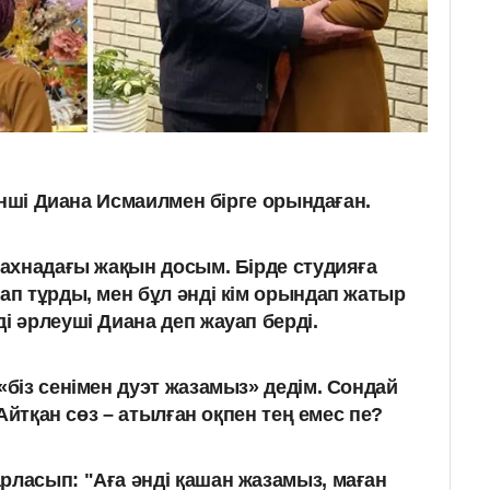
әнші Диана Исмаилмен бірге орындаған.
 сахнадағы жақын досым. Бірде студияға
ап тұрды, мен бұл әнді кім орындап жатыр
і әрлеуші Диана деп жауап берді.
біз сенімен дуэт жазамыз» дедім. Сондай
Айтқан сөз – атылған оқпен тең емес пе?
рласып: "Аға әнді қашан жазамыз, маған