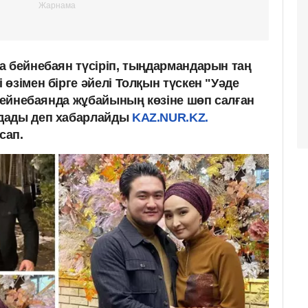
а бейнебаян түсіріп, тыңдармандарын таң
өзімен бірге әйелі Толқын түскен "Уәде
 бейнебаянда жұбайының көзіне шөп салған
дады деп хабарлайды
KAZ.NUR.KZ.
сап.