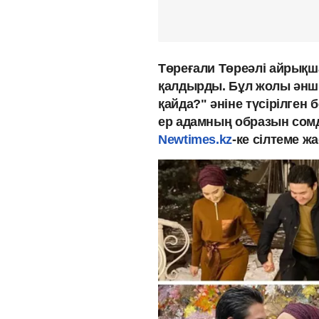
Төреғали Төреәлі айрықш
қалдырды. Бұл жолы әнші 
қайда?" әніне түсірілген
ер адамның образын сом
Newtimes.kz
-ке сілтеме жа