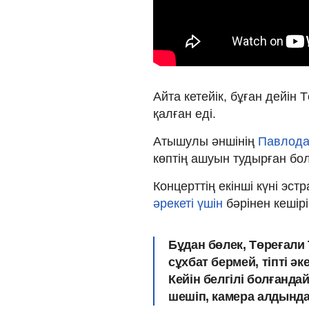
Айта кетейік, бұған дейін 
қалған еді.
Атышулы әншінің
Павлода
көптің ашуын тудырған бо
Концерттің екінші күні эс
әрекеті үшін
бәрінен кешір
Бұдан бөлек, Төреғали 
сұхбат бермей, тіпті әке
Кейін белгілі болғандай,
шешіп, камера алдында