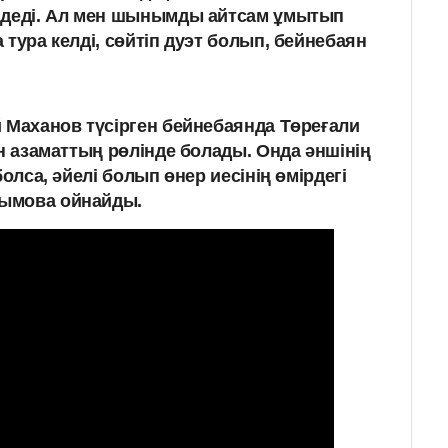
й» деді. Ал мен шынымды айтсам ұмытып
а тура келді, сөйтіп дуэт болып, бейнебаян
й Маханов түсірген бейнебаянда Төреғали
ан азаматтың рөлінде болады. Онда әншінің
болса, әйелі болып өнер иесінің өмірдегі
ымова ойнайды.